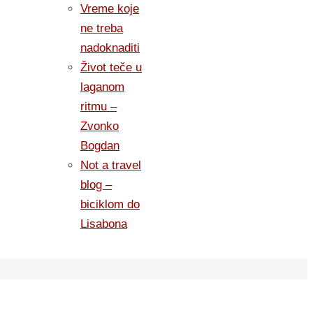
Vreme koje
ne treba
nadoknaditi
Život teče u
laganom
ritmu –
Zvonko
Bogdan
Not a travel
blog –
biciklom do
Lisabona