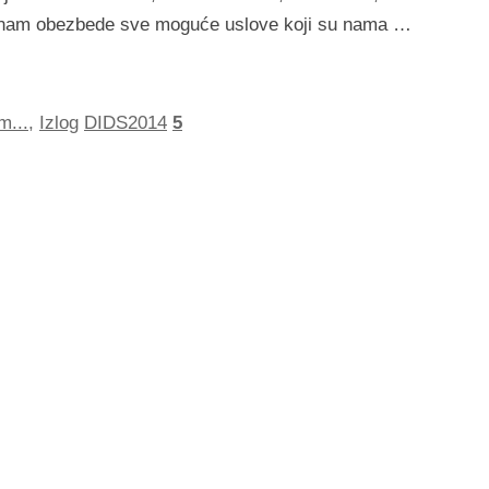
 da nam obezbede sve moguće uslove koji su nama …
m...
,
Izlog
DIDS2014
5