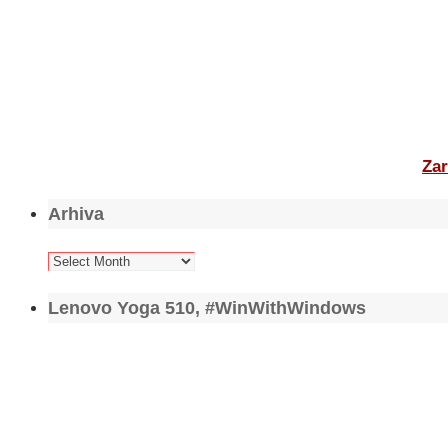
Zar
Arhiva
Arhiva
Lenovo Yoga 510, #WinWithWindows