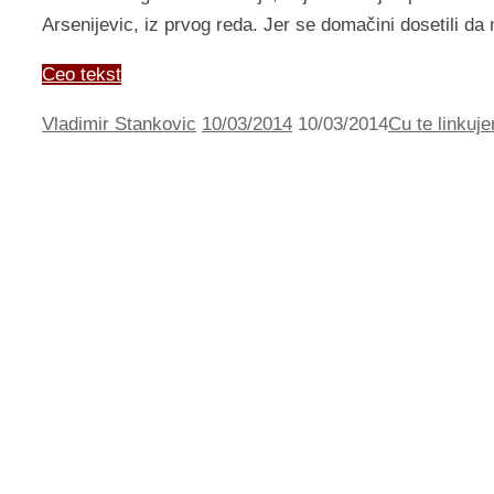
Arsenijevic, iz prvog reda. Jer se domačini dosetili
Ceo tekst
Vladimir Stankovic
10/03/2014
10/03/2014
Cu te linkuje