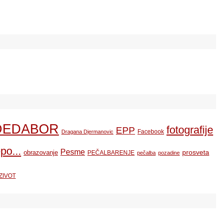
DEDABOR
fotografije
EPP
Facebook
Dragana Djermanovic
po...
Pesme
prosveta
obrazovanje
PEČALBARENJE
pečalba
pozadine
ZIVOT