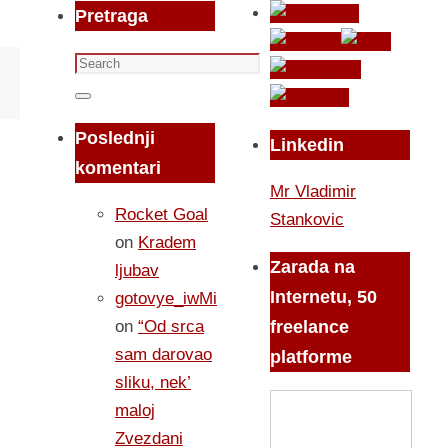
Pretraga
Search
for:
Search
Poslednji
Linkedin
komentari
Mr Vladimir
Rocket Goal
Stankovic
on
Kradem
Zarada na
ljubav
Internetu, 50
gotovye_iwMi
on
“Od srca
freelance
sam darovao
platforme
sliku, nek’
maloj
Zvezdani