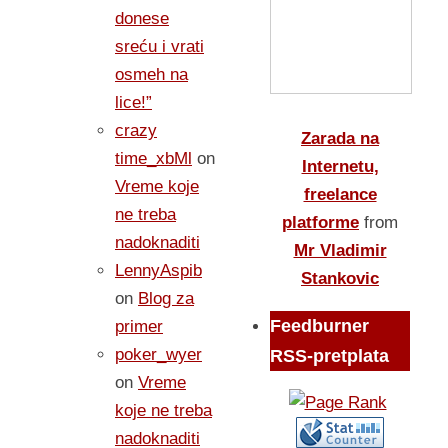
donese
sreću i vrati
osmeh na
lice!”
crazy
Zarada na
time_xbMl
on
Internetu,
Vreme koje
freelance
ne treba
platforme
from
nadoknaditi
Mr Vladimir
LennyAspib
Stankovic
on
Blog za
Feedburner
primer
poker_wyer
RSS-pretplata
on
Vreme
koje ne treba
nadoknaditi