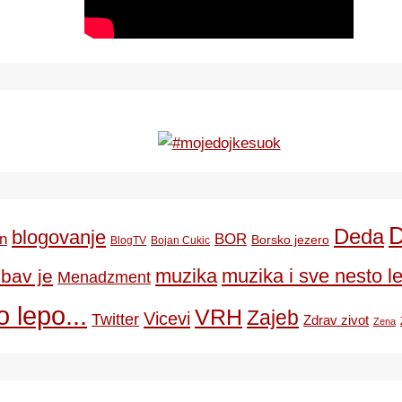
Deda
blogovanje
BOR
n
Borsko jezero
BlogTV
Bojan Cukic
ubav je
muzika
muzika i sve nesto le
Menadzment
 lepo...
VRH
Zajeb
Vicevi
Twitter
Zdrav zivot
Zena