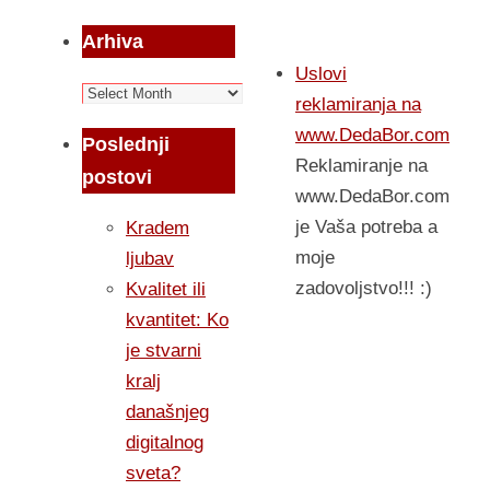
Arhiva
Uslovi
Arhiva
reklamiranja na
www.DedaBor.com
Poslednji
Reklamiranje na
postovi
www.DedaBor.com
je Vaša potreba a
Kradem
moje
ljubav
zadovoljstvo!!! :)
Kvalitet ili
kvantitet: Ko
je stvarni
kralj
današnjeg
digitalnog
sveta?