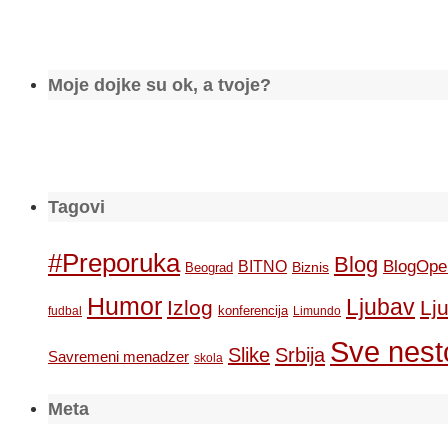
Moje dojke su ok, a tvoje?
Tagovi
#Preporuka
Blog
BlogOpe
BITNO
Biznis
Beograd
Humor
Ljubav
Izlog
Lj
konferencija
fudbal
Limundo
Sve nesto
Slike
Srbija
Savremeni menadzer
skola
Meta