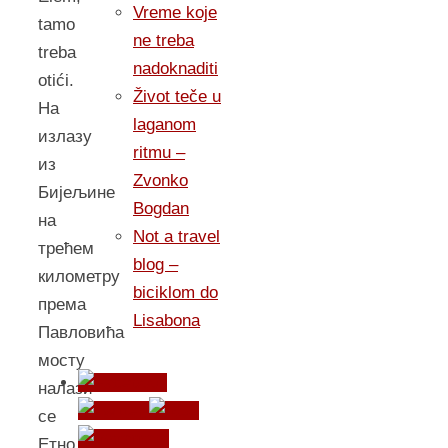
Vreme koje
tamo
ne treba
treba
nadoknaditi
otići.
Život teče u
На
laganom
излазу
ritmu –
из
Zvonko
Бијељине
Bogdan
на
Not a travel
трећем
blog –
километру
biciklom do
према
Lisabona
Павловића
мосту
налази
се
Етно