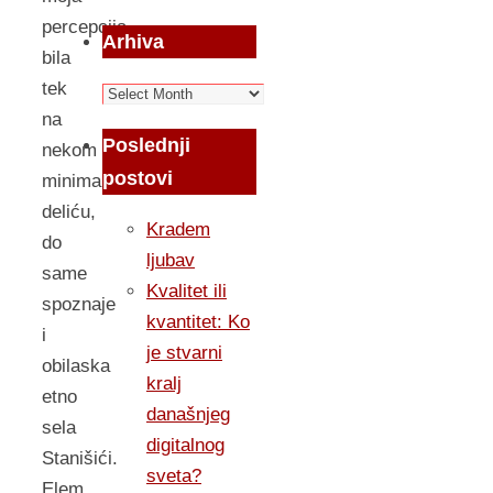
percepcija
Arhiva
bila
tek
Arhiva
na
Poslednji
nekom
postovi
minimalističkom
deliću,
Kradem
do
ljubav
same
Kvalitet ili
spoznaje
kvantitet: Ko
i
je stvarni
obilaska
kralj
etno
današnjeg
sela
digitalnog
Stanišići.
sveta?
Elem,