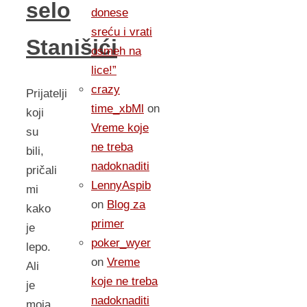
selo
donese
sreću i vrati
Stanišići
osmeh na
lice!”
crazy
Prijatelji
time_xbMl
on
koji
Vreme koje
su
ne treba
bili,
nadoknaditi
pričali
LennyAspib
mi
on
Blog za
kako
primer
je
poker_wyer
lepo.
on
Vreme
Ali
koje ne treba
je
nadoknaditi
moja