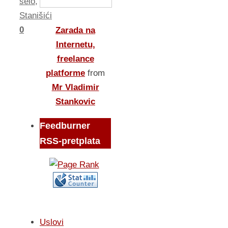
selo
,
Stanišići
0
Zarada na
Internetu,
freelance
platforme
from
Mr Vladimir
Stankovic
Feedburner
RSS-pretplata
Uslovi