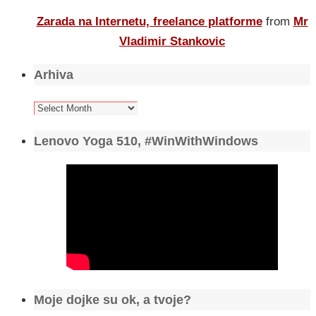
Zarada na Internetu, freelance platforme
from
Mr
Vladimir Stankovic
Arhiva
Arhiva
Lenovo Yoga 510, #WinWithWindows
Moje dojke su ok, a tvoje?