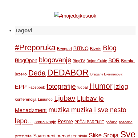
Tagovi
#Preporuka
Blog
BITNO
Biznis
Beograd
blogovanje
BOR
BlogOpen
Borsko
BlogTV
Bojan Cukic
DEDABOR
Deda
jezero
Dragana Djermanovic
Humor
fotografije
Izlog
EPP
Facebook
fudbal
Ljubav
Ljubav je
konferencija
Limundo
muzika
muzika i sve nesto
Menadzment
lepo...
Pesme
obrazovanje
PEČALBARENJE
pečalba
pozadine
Sve
Slike
Srbija
Savremeni menadzer
prosveta
skola