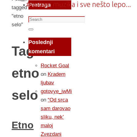
Pretraga
tagged
"etno
Search
selo"
for:
Search
Poslednji
Tag:
komentari
Rocket Goal
etno
on
Kradem
ljubav
selo
gotovye_iwMi
on
“Od srca
sam darovao
sliku, nek’
Etno
maloj
Zvezdani