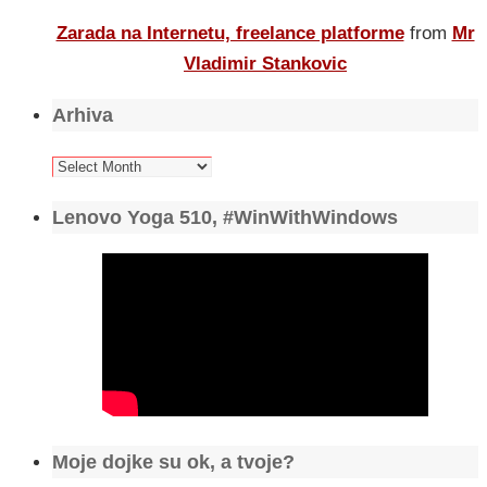
Zarada na Internetu, freelance platforme
from
Mr
Vladimir Stankovic
Arhiva
Arhiva
Lenovo Yoga 510, #WinWithWindows
Moje dojke su ok, a tvoje?