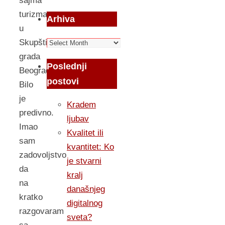
sajma
turizma
Arhiva
u
Arhiva
Skupštini
grada
Poslednji
Beograda.
postovi
Bilo
je
Kradem
predivno.
ljubav
Imao
Kvalitet ili
sam
kvantitet: Ko
zadovoljstvo
je stvarni
da
kralj
na
današnjeg
kratko
digitalnog
razgovaram
sveta?