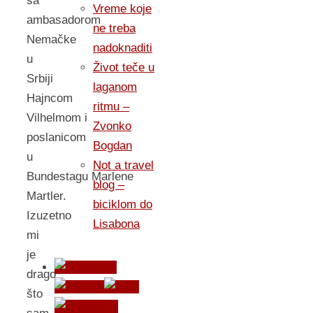
sa
Vreme koje
ambasadorom
ne treba
Nemačke
nadoknaditi
u
Život teče u
Srbiji
laganom
Hajncom
ritmu –
Vilhelmom i
Zvonko
poslanicom
Bogdan
u
Not a travel
Bundestagu Marlene
blog –
Martler.
biciklom do
Izuzetno
Lisabona
mi
je
drago
što