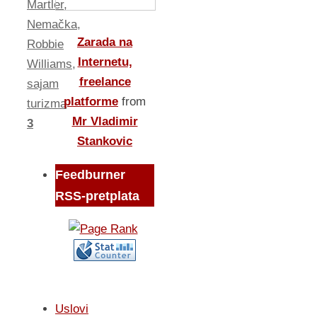
Martler
,
Nemačka
,
Zarada na
Robbie
Internetu,
Williams
,
freelance
sajam
platforme
from
turizma
Mr Vladimir
3
Stankovic
Feedburner
RSS-pretplata
Uslovi