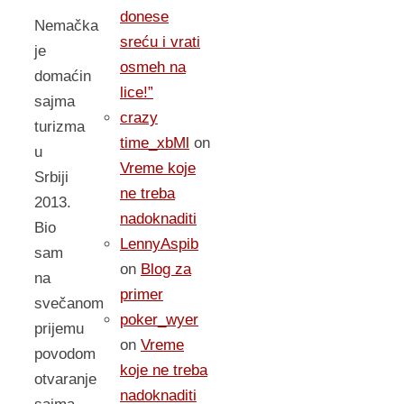
donese
Nemačka
sreću i vrati
je
osmeh na
domaćin
lice!”
sajma
crazy
turizma
time_xbMl
on
u
Vreme koje
Srbiji
ne treba
2013.
nadoknaditi
Bio
LennyAspib
sam
on
Blog za
na
primer
svečanom
poker_wyer
prijemu
on
Vreme
povodom
koje ne treba
otvaranje
nadoknaditi