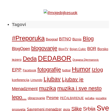
Tagovi
#Preporuka
Blog
BITNO
Biznis
Beograd
blogovanje
BOR
BlogOpen
Borsko
BlogTV
Bojan Cukic
DEDABOR
Deda
jezero
Dragana Djermanovic
Humor
fotografije
Izlog
EPP
Facebook
fudbal
Ljubav
Ljubav je
konferencija
Limundo
muzika
muzika i sve nesto
Menadzment
lepo...
Pesme
obrazovanje
PEČALBARENJE
pečalba
pozadine
Sve
Slike
Srbija
Savremeni menadzer
prosveta
skola