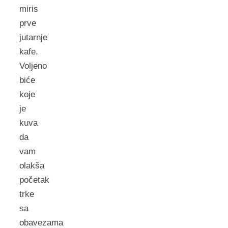
miris
prve
jutarnje
kafe.
Voljeno
biće
koje
je
kuva
da
vam
olakša
početak
trke
sa
obavezama