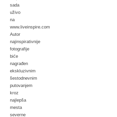
sada
uživo
na
www.liveinspire.com
Autor
najinspirativnije
fotografije
biće
nagrađen
ekskluzivnim
šestodnevnim
putovanjem
kroz
najlepša
mesta
severne