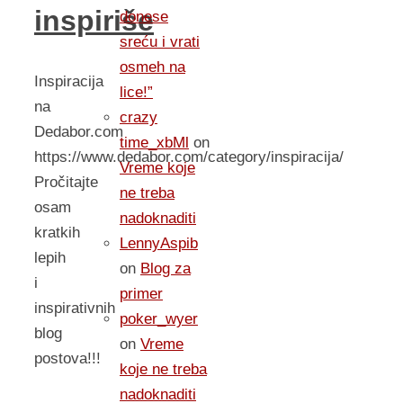
inspiriše
donese
sreću i vrati
osmeh na
Inspiracija
lice!”
na
crazy
Dedabor.com
time_xbMl
on
https://www.dedabor.com/category/inspiracija/
Vreme koje
Pročitajte
ne treba
osam
nadoknaditi
kratkih
LennyAspib
lepih
on
Blog za
i
primer
inspirativnih
poker_wyer
blog
on
Vreme
postova!!!
koje ne treba
nadoknaditi