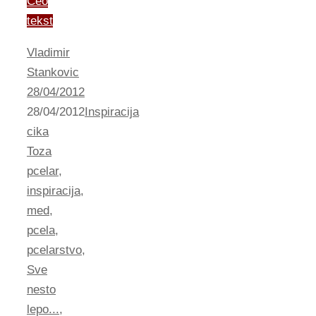
Ceo
tekst
Vladimir
Stankovic
28/04/2012
28/04/2012
Inspiracija
cika
Toza
pcelar
,
inspiracija
,
med
,
pcela
,
pcelarstvo
,
Sve
nesto
lepo...
,