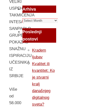
VELIKI
USPEH
Arhiva
TAKMIČENJA
Arhiva
INTESA
SANPAOLO
Poslednji
GRUPE
postovi
POKAZAO
SNAŽNU
Kradem
ISPIRACIJU
ljubav
UČESNIKA
Kvalitet ili
IZ
kvantitet: Ko
SRBIJE
je stvarni
kralj
Više
današnjeg
od
digitalnog
58.000
sveta?