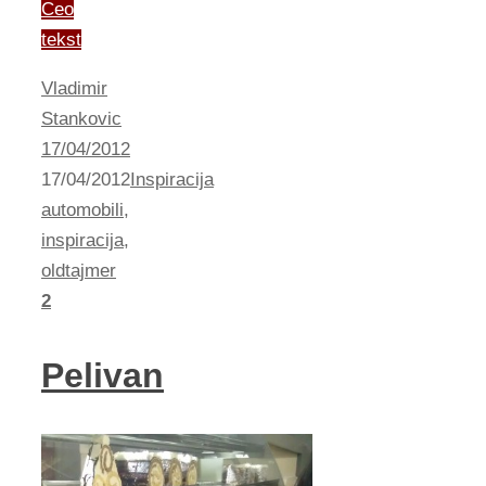
Ceo
tekst
Vladimir
Stankovic
17/04/2012
17/04/2012
Inspiracija
automobili
,
inspiracija
,
oldtajmer
2
Pelivan