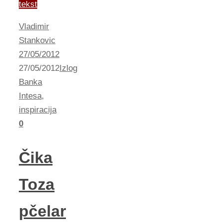
tekst
Vladimir
Stankovic
27/05/2012
27/05/2012
Izlog
Banka
Intesa
,
inspiracija
0
Čika
Toza
pčelar