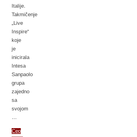
Italije.
Takmičenje
„Live
Inspire“
koje
je
inicirala
Intesa
Sanpaolo
grupa
zajedno
sa
svojom
…
Ceo