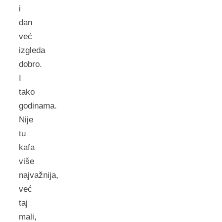
i
dan
već
izgleda
dobro.
I
tako
godinama.
Nije
tu
kafa
više
najvažnija,
već
taj
mali,