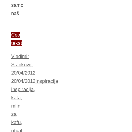
samo
naš
…
Ceo
tekst
Vladimir
Stankovic
20/04/2012
20/04/2012
Inspiracija
inspiracija
,
kafa
,
mlin
za
kafu
,
ritual