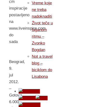
cm
Vreme koje
inspiracije
ne treba
postavljeno
nadoknaditi
na
Život teče u
www.liveinspire.com
laganom
do
ritmu –
sada
Zvonko
Bogdan
Not a travel
Beograd,
blog –
9.
biciklom do
jul
Lisabona
2012.
–
Gotovo
6.000