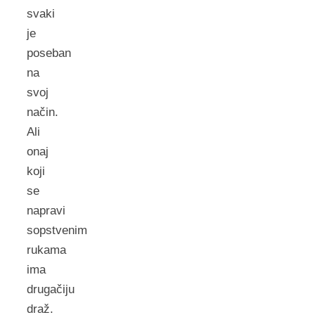
svaki
je
poseban
na
svoj
način.
Ali
onaj
koji
se
napravi
sopstvenim
rukama
ima
drugačiju
draž.