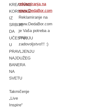
reklamiranja na
KREATIVNE
www.DedaBor.com
KORISNIKE
Reklamiranje na
IZ
www.DedaBor.com
SRBIJE
je Vaša potreba a
DA
moje
UČESTVUJU
zadovoljstvo!!! :)
U
PRAVLJENJU
NAJDUŽEG
BANERA
NA
SVETU
Takmičenje
„Live
Inspire“