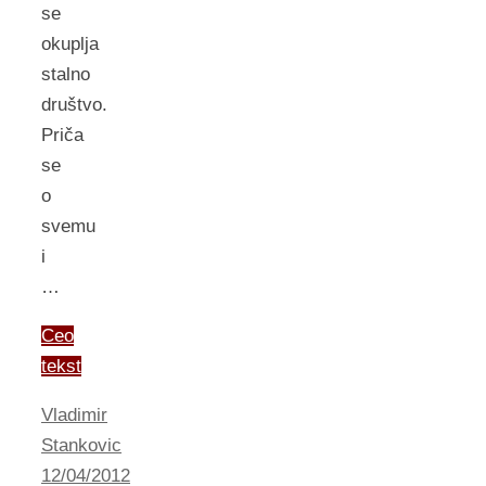
se
okuplja
stalno
društvo.
Priča
se
o
svemu
i
…
Ceo
tekst
Vladimir
Stankovic
12/04/2012