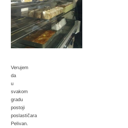
Verujem
da
u
svakom
gradu
postoji
poslastičara
Pelivan.