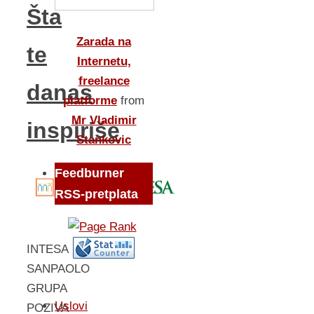
Šta
Zarada na
te
Internetu,
freelance
danas
platforme
from
Mr Vladimir
inspiriše
Stankovic
Feedburner
RSS-pretplata
INTESA
SANPAOLO
GRUPA
Uslovi
POZIVA