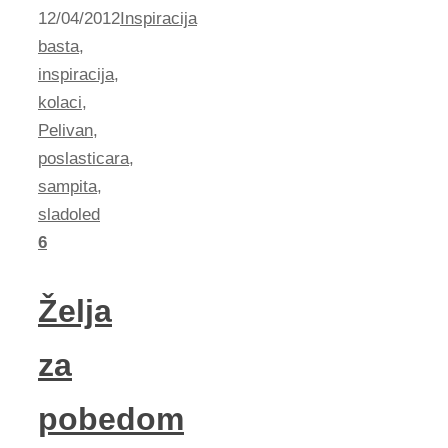
12/04/2012
Inspiracija
basta
,
inspiracija
,
kolaci
,
Pelivan
,
poslasticara
,
sampita
,
sladoled
6
Želja
za
pobedom