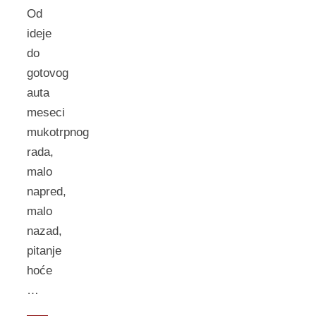
Od
ideje
do
gotovog
auta
meseci
mukotrpnog
rada,
malo
napred,
malo
nazad,
pitanje
hoće
…