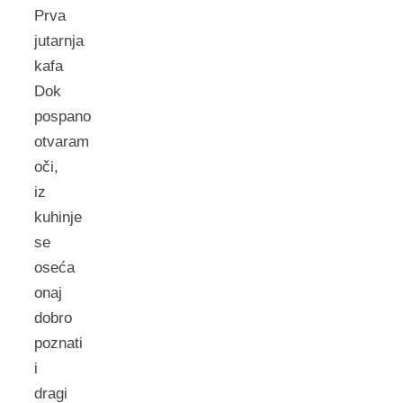
Prva
jutarnja
kafa
Dok
pospano
otvaram
oči,
iz
kuhinje
se
oseća
onaj
dobro
poznati
i
dragi