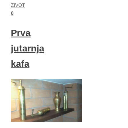
ZIVOT
0
Prva
jutarnja
kafa