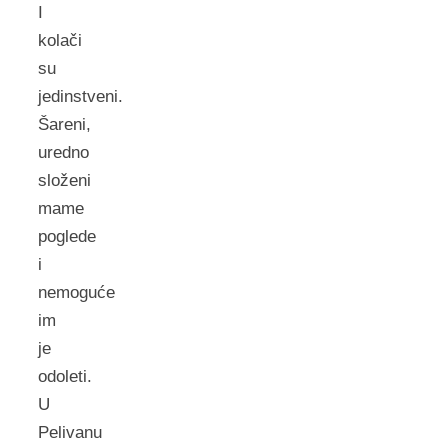
I
kolači
su
jedinstveni.
Šareni,
uredno
složeni
mame
poglede
i
nemoguće
im
je
odoleti.
U
Pelivanu