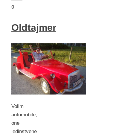
0
Oldtajmer
Volim
automobile,
one
jedinstvene