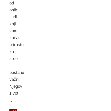
od
onih
ljudi
koji
vam
začas
prirastu
za
srce
i
postanu
važni.
Njegov
život
…