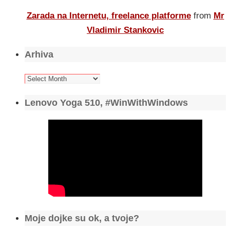
Zarada na Internetu, freelance platforme
from
Mr
Vladimir Stankovic
Arhiva
Arhiva
Lenovo Yoga 510, #WinWithWindows
Moje dojke su ok, a tvoje?