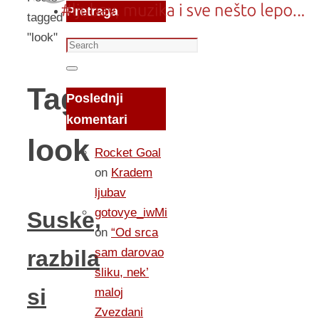
Pretraga
tagged
"look"
Search
for:
Search
Tag:
Poslednji
komentari
look
Rocket Goal
on
Kradem
ljubav
gotovye_iwMi
Suske,
on
“Od srca
sam darovao
razbila
sliku, nek’
si
maloj
Zvezdani