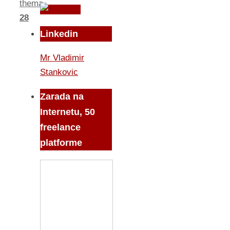
thema
28
Linkedin
Mr Vladimir
Stankovic
Zarada na
Internetu, 50
freelance
platforme