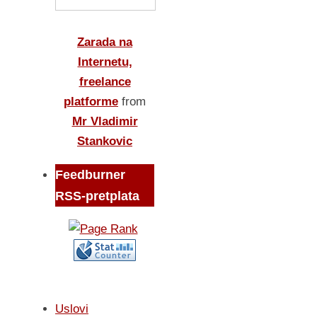
Zarada na
Internetu,
freelance
platforme
from
Mr Vladimir
Stankovic
Feedburner
RSS-pretplata
Uslovi