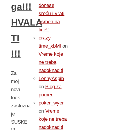
ga!!!
donese
sreću i vrati
HVALA
osmeh na
lice!”
TI
crazy
time_xbMl
on
!!!
Vreme koje
ne treba
nadoknaditi
Za
LennyAspib
moj
on
Blog za
novi
primer
look
poker_wyer
zasluzna
on
Vreme
je
koje ne treba
SUSKE
nadoknaditi