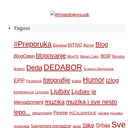
Tagovi
#Preporuka
Blog
BITNO
Biznis
Beograd
blogovanje
BOR
BlogOpen
Borsko
BlogTV
Bojan Cukic
DEDABOR
Deda
jezero
Dragana Djermanovic
Humor
fotografije
Izlog
EPP
Facebook
fudbal
Ljubav
Ljubav je
konferencija
Limundo
muzika
muzika i sve nesto
Menadzment
lepo...
Pesme
obrazovanje
PEČALBARENJE
pečalba
pozadine
Sve
Slike
Srbija
Savremeni menadzer
prosveta
skola