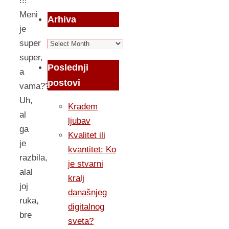
!!!
Meni
Arhiva
je
Arhiva
super
super,
Poslednji
a
postovi
vama??
Uh,
Kradem
al
ljubav
ga
Kvalitet ili
je
kvantitet: Ko
razbila,
je stvarni
alal
kralj
joj
današnjeg
ruka,
digitalnog
bre
sveta?