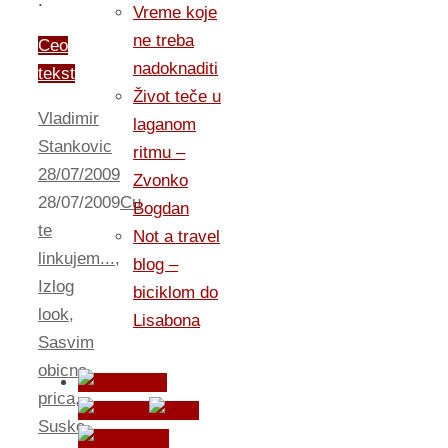
.
Vreme koje
ne treba
Ceo
nadoknaditi
tekst
Život teče u
Vladimir
laganom
Stankovic
ritmu –
28/07/2009
Zvonko
28/07/2009
Cu
Bogdan
te
Not a travel
linkujem...
,
blog –
Izlog
biciklom do
look
,
Lisabona
Sasvim
obicna
prica
,
Suske
,