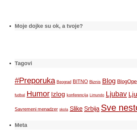
Moje dojke su ok, a tvoje?
Tagovi
#Preporuka
Blog
BlogOpe
BITNO
Biznis
Beograd
Humor
Ljubav
Izlog
Lj
konferencija
fudbal
Limundo
Sve nesto
Slike
Srbija
Savremeni menadzer
skola
Meta