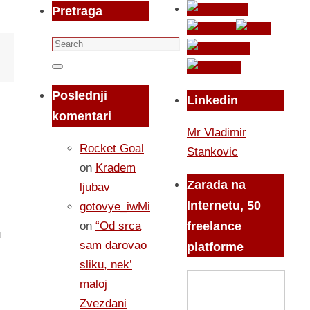
Pretraga
Search
for:
Search
Poslednji
Linkedin
komentari
Mr Vladimir
Rocket Goal
Stankovic
on
Kradem
Zarada na
ljubav
Internetu, 50
gotovye_iwMi
on
“Od srca
freelance
u
sam darovao
platforme
sliku, nek’
maloj
Zvezdani