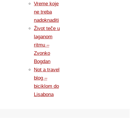
Vreme koje
ne treba
nadoknaditi
Život teče u
laganom
ritmu –
Zvonko
Bogdan
Not a travel
blog –
biciklom do
Lisabona