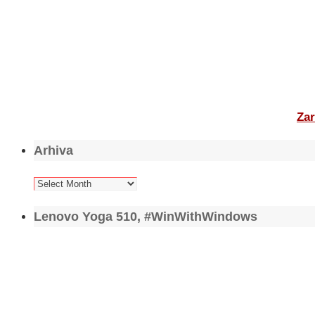
Zar
Arhiva
Arhiva
Lenovo Yoga 510, #WinWithWindows