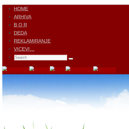
Skip
HOME
to
ARHIVA
content
B O R
DEDA
REKLAMIRANJE
VICEVI…
Search
Search
for: