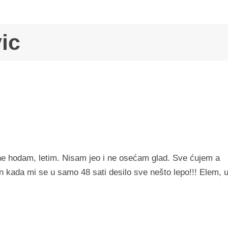
ic
e hodam, letim. Nisam jeo i ne osećam glad. Sve ćujem a
 kada mi se u samo 48 sati desilo sve nešto lepo!!! Elem, 