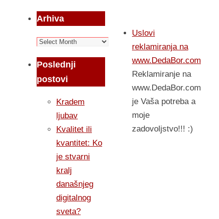
Arhiva
Uslovi
Arhiva
reklamiranja na
www.DedaBor.com
Poslednji
Reklamiranje na
postovi
www.DedaBor.com
je Vaša potreba a
Kradem
moje
ljubav
zadovoljstvo!!! :)
Kvalitet ili
kvantitet: Ko
je stvarni
kralj
današnjeg
digitalnog
sveta?