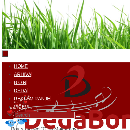
Skip
HOME
to
ARHIVA
content
B O R
DEDA
REKLAMIRANJE
VICEVI…
Search
Search
for:
Home
Posts tagged "Olga Maksimovic"