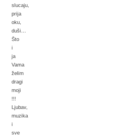
slucaju,
prija
oku,
duši…
Što
i
ja
Vama
želim
dragi
moji
!!!
Ljubav,
muzika
i
sve