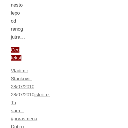
nesto
lepo
od
ranog
jutra…
Ceo
tekst
Vladimir
Stankovic
28/07/2010
28/07/2010
iskrice
,
Tu
sam...
#prvasmena
,
Dobro