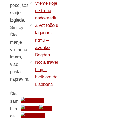
Vreme koje
poboljšaš
ne treba
svoje
nadoknaditi
izglede.
Život teče u
Smiley
laganom
Što
ritmu –
manje
Zvonko
vremena
Bogdan
imam,
Not a travel
više
blog –
posla
biciklom do
napravim.
Lisabona
Šta
sam
hteo
da