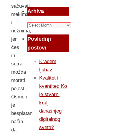
sačuvati
Arhiva
mekima
i
Arhiva
nežnima,
Poslednji
jer
ćes
postovi
ih
Kradem
sutra
ljubav
možda
Kvalitet ili
morati
kvantitet: Ko
pojesti.
je stvarni
Osmeh
kralj
je
današnjeg
besplatan
digitalnog
način
sveta?
da