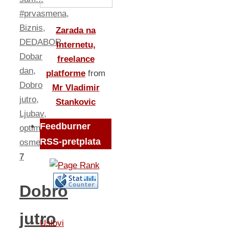
#prvasmena
,
Biznis
,
Zarada na
DEDABOR
,
Internetu,
Dobar
freelance
dan
,
platforme
from
Dobro
Mr Vladimir
jutro
,
Stankovic
Ljubav
,
Feedburner
optimizam
,
RSS-pretplata
osmeh
7
Dobro
jutro
Uslovi