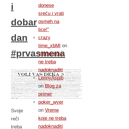
i
donese
sreću i vrati
dobar
osmeh na
lice!”
dan
crazy
time_xbMl
on
#prvasmena
Vreme koje
ne treba
nadoknaditi
LennyAspib
on
Blog za
primer
poker_wyer
on
Vreme
Svoje
koje ne treba
reči
nadoknaditi
treba