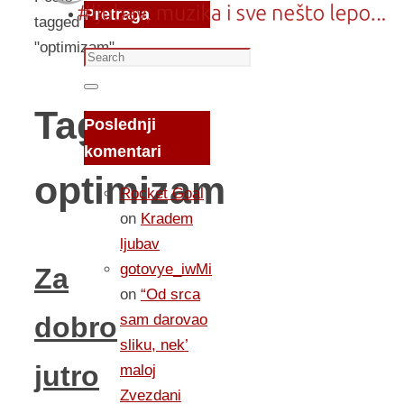
Pretraga
tagged
"optimizam"
Search
for:
Search
Tag:
Poslednji
komentari
optimizam
Rocket Goal
on
Kradem
ljubav
gotovye_iwMi
Za
on
“Od srca
sam darovao
dobro
sliku, nek’
jutro
maloj
Zvezdani