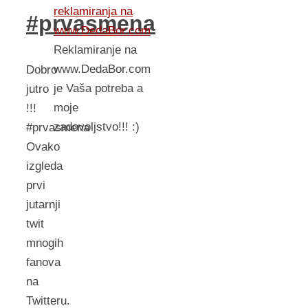
reklamiranja na
#prvasmena
www.DedaBor.com
Reklamiranje na
www.DedaBor.com
Dobro
je Vaša potreba a
jutro
moje
!!!
zadovoljstvo!!! :)
#prvasmena
Ovako
izgleda
prvi
jutarnji
twit
mnogih
fanova
na
Twitteru.