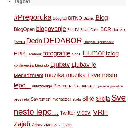
Tagovi
#Preporuka
Blog
BITNO
Biznis
Beograd
blogovanje
BOR
BlogOpen
Borsko
BlogTV
Bojan Cukic
DEDABOR
Deda
jezero
Dragana Djermanovic
Humor
fotografije
Izlog
EPP
Facebook
fudbal
Ljubav
Ljubav je
konferencija
Limundo
muzika
muzika i sve nesto
Menadzment
lepo...
Pesme
obrazovanje
PEČALBARENJE
pečalba
pozadine
Sve
Slike
Srbija
Savremeni menadzer
prosveta
skola
nesto lepo...
VRH
Vicevi
Twitter
Zajeb
Zdrav zivot
ZIVOT
Zena