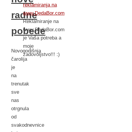
reklamiranja na
radne
www.DedaBor.com
Reklamiranje na
pobede
www.DedaBor.com
je Vaša potreba a
moje
Novogodišnja
zadovoljstvo!!! :)
čarolija
je
na
trenutak
sve
nas
otrgnula
od
svakodnevnice