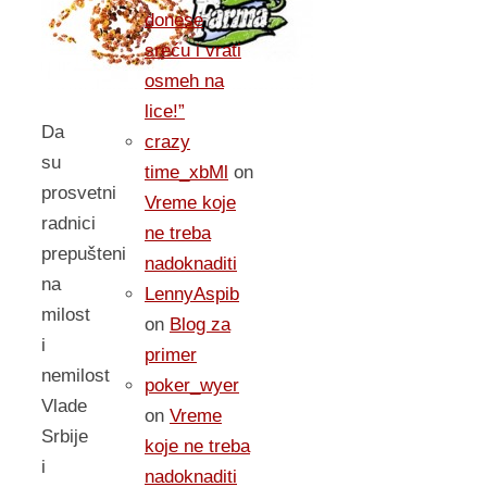
donese
sreću i vrati
osmeh na
lice!”
Da
crazy
su
time_xbMl
on
prosvetni
Vreme koje
radnici
ne treba
prepušteni
nadoknaditi
na
LennyAspib
milost
on
Blog za
i
primer
nemilost
poker_wyer
Vlade
on
Vreme
Srbije
koje ne treba
i
nadoknaditi