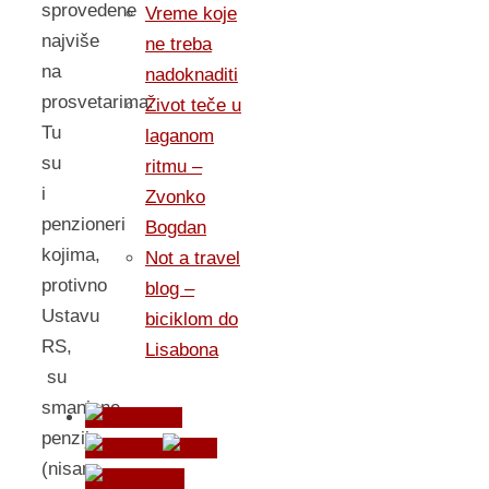
sprovedene
Vreme koje
najviše
ne treba
na
nadoknaditi
prosvetarima.
Život teče u
Tu
laganom
su
ritmu –
i
Zvonko
penzioneri
Bogdan
kojima,
Not a travel
protivno
blog –
Ustavu
biciklom do
RS,
Lisabona
su
smanjene
penzije
(nisam