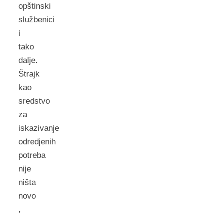
opštinski
službenici
i
tako
dalje.
Štrajk
kao
sredstvo
za
iskazivanje
odredjenih
potreba
nije
ništa
novo
,