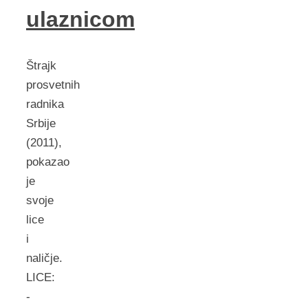
ulaznicom
Štrajk
prosvetnih
radnika
Srbije
(2011),
pokazao
je
svoje
lice
i
naličje.
LICE:
-