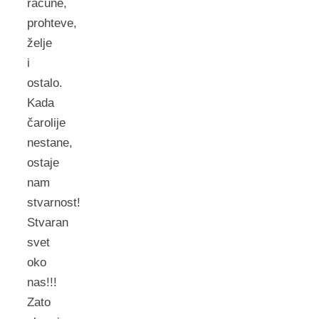
račune,
prohteve,
želje
i
ostalo.
Kada
čarolije
nestane,
ostaje
nam
stvarnost!
Stvaran
svet
oko
nas!!!
Zato