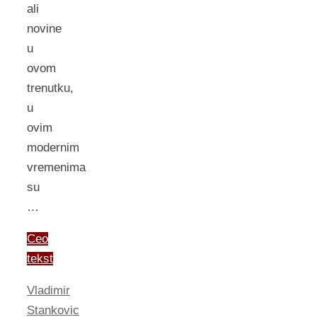
ali
novine
u
ovom
trenutku,
u
ovim
modernim
vremenima
su
…
Ceo
tekst
Vladimir
Stankovic