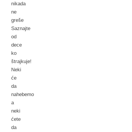
nikada
ne
greše
Saznajte
od
dece
ko
štrajkuje!
Neki
će
da
nahebemo
a
neki
ćete
da