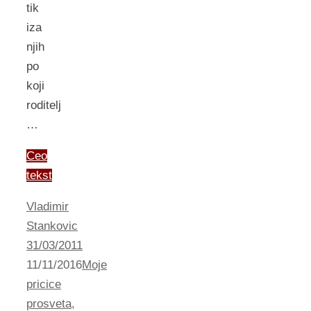
tik
iza
njih
po
koji
roditelj
…
Ceo
tekst
Vladimir
Stankovic
31/03/2011
11/11/2016
Moje
pricice
prosveta
,