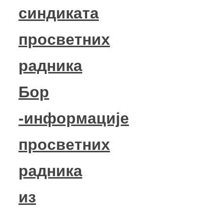
синдиката
просветних
радника
Бор
-информације
просветних
радника
из