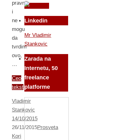
pravnik
i
ne
Linkedin
mogu
Mr Vladimir
da
Stankovic
tvrdim
ovo,
Zarada na
…
Internetu, 50
freelance
Ceo
platforme
tekst
Vladimir
Stankovic
14/10/2015
26/11/2015
Prosveta
Kori