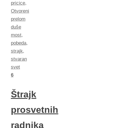
pricice
,
Otvoreni
prelom
duše
most
,
pobeda
,
strajk
,
stvaran
svet
6
Štrajk
prosvetnih
radnika