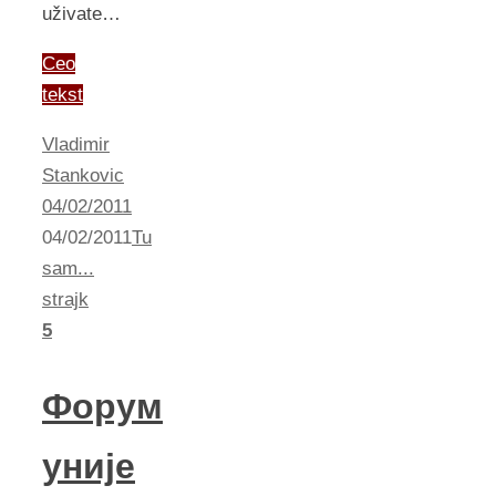
uživate…
Ceo
tekst
Vladimir
Stankovic
04/02/2011
04/02/2011
Tu
sam...
strajk
5
Форум
уније