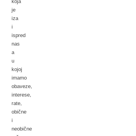
koja
je
iza
i
ispred
nas
a
u
kojoj
imamo
obaveze,
interese,
rate,
obične
i
neobične