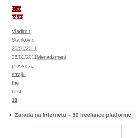
Ceo
tekst
Vladimir
Stankovic
26/01/2011
26/01/2011
Menadzment
prosveta
,
strajk
,
the
best
18
Zarada na Internetu – 50 freelance platforme