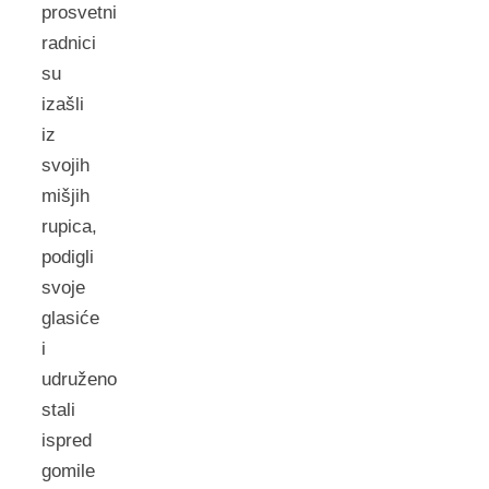
prosvetni
radnici
su
izašli
iz
svojih
mišjih
rupica,
podigli
svoje
glasiće
i
udruženo
stali
ispred
gomile