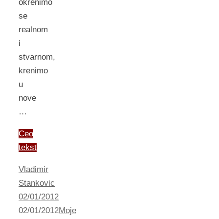
okrenimo
se
realnom
i
stvarnom,
krenimo
u
nove
…
Ceo
tekst
Vladimir
Stankovic
02/01/2012
02/01/2012
Moje