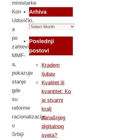
ministarke
Kori
Arhiva
Udovički,
Arhiva
a
po
Poslednji
zahtevima
postovi
MMF-
a,
Kradem
pokazuje
ljubav
stanje
Kvalitet ili
gde
kvantitet: Ko
su
je stvarni
reforme
kralj
racionalizacije
današnjeg
u
digitalnog
Srbiji
sveta?