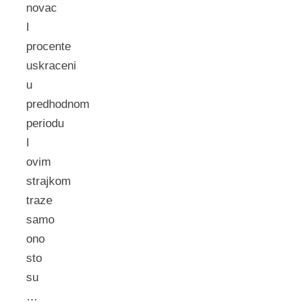
novac
I
procente
uskraceni
u
predhodnom
periodu
I
ovim
strajkom
traze
samo
ono
sto
su
…