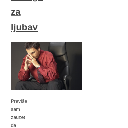
za
ljubav
Previše
sam
zauzet
da