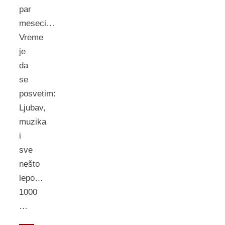
par
meseci…
Vreme
je
da
se
posvetim:
Ljubav,
muzika
i
sve
nešto
lepo…
1000
…