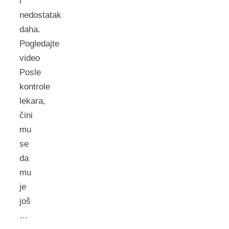
i
nedostatak
daha.
Pogledajte
video
Posle
kontrole
lekara,
čini
mu
se
da
mu
je
još
…