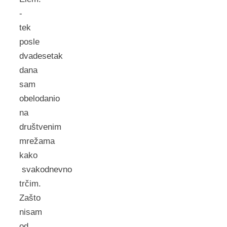
-
tek
posle
dvadesetak
dana
sam
obelodanio
na
društvenim
mrežama
kako
svakodnevno
trčim.
Zašto
nisam
od