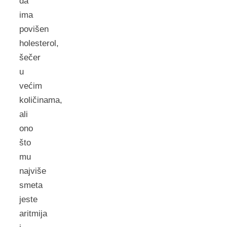
da
ima
povišen
holesterol,
šečer
u
većim
količinama,
ali
ono
što
mu
najviše
smeta
jeste
aritmija