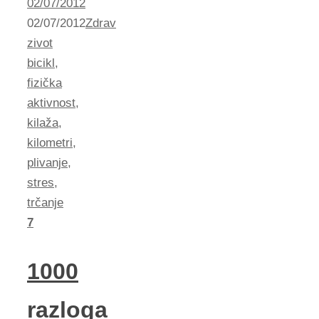
02/07/2012
02/07/2012
Zdrav
zivot
bicikl
,
fizička
aktivnost
,
kilaža
,
kilometri
,
plivanje
,
stres
,
trčanje
7
1000
razloga