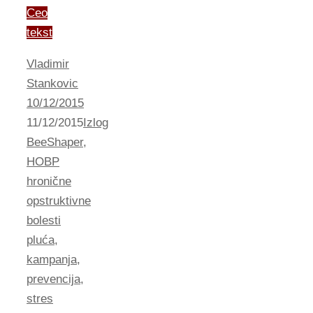
Ceo
tekst
Vladimir
Stankovic
10/12/2015
11/12/2015
Izlog
BeeShaper
,
HOBP
hronične
opstruktivne
bolesti
pluća
,
kampanja
,
prevencija
,
stres