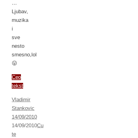
…
Ljubav,
muzika
i
sve
nesto
smesno,lol
😛
Ceo
tekst
Vladimir
Stankovic
14/09/2010
14/09/2010
Cu
te