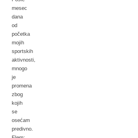
mesec
dana
od
početka
mojih
sportskih
aktivnosti,
mnogo
je
promena
zbog
kojih
se
osećam
predivno.
Elem: