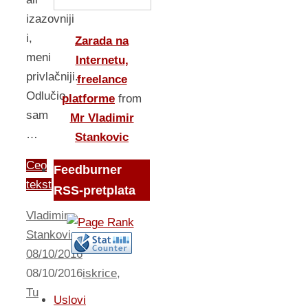
izazovniji
i,
Zarada na
meni
Internetu,
privlačniji.
freelance
Odlučio
platforme
from
sam
Mr Vladimir
…
Stankovic
Ceo
Feedburner
tekst
RSS-pretplata
Vladimir
Stankovic
08/10/2016
08/10/2016
iskrice
,
Tu
Uslovi