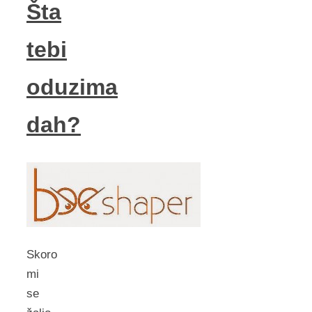
Šta
tebi
oduzima
dah?
Skoro
mi
se