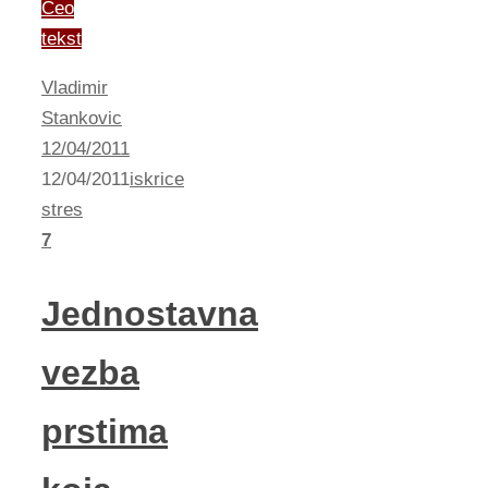
Ceo
tekst
Vladimir
Stankovic
12/04/2011
12/04/2011
iskrice
stres
7
Jednostavna
vezba
prstima