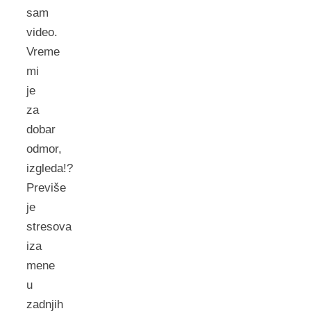
sam
video.
Vreme
mi
je
za
dobar
odmor,
izgleda!?
Previše
je
stresova
iza
mene
u
zadnjih