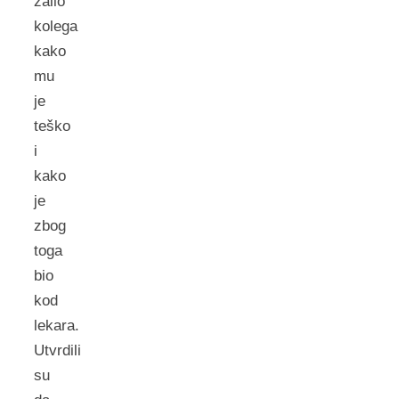
žalio
kolega
kako
mu
je
teško
i
kako
je
zbog
toga
bio
kod
lekara.
Utvrdili
su