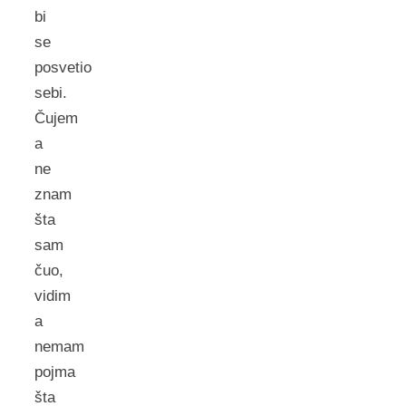
bi
se
posvetio
sebi.
Čujem
a
ne
znam
šta
sam
čuo,
vidim
a
nemam
pojma
šta