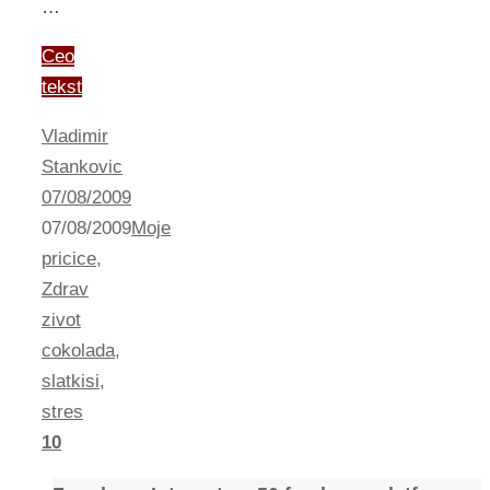
…
Ceo
tekst
Vladimir
Stankovic
07/08/2009
07/08/2009
Moje
pricice
,
Zdrav
zivot
cokolada
,
slatkisi
,
stres
10