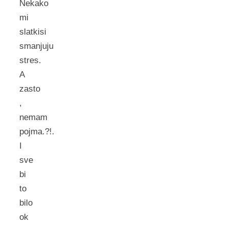
Nekako
mi
slatkisi
smanjuju
stres.
A
zasto
,
nemam
pojma.?!.
I
sve
bi
to
bilo
ok