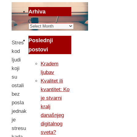
Arhiva
Arhiva
Poslednji
Stres
postovi
kod
ljudi
Kradem
koji
ljubav
su
Kvalitet ili
ostali
kvantitet: Ko
bez
je stvarni
posla
kralj
jednak
današnjeg
je
digitalnog
stresu
sveta?
kada