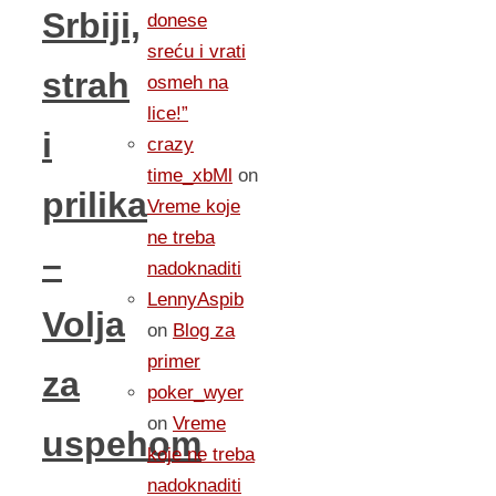
Srbiji,
donese
sreću i vrati
strah
osmeh na
lice!”
i
crazy
time_xbMl
on
prilika
Vreme koje
ne treba
–
nadoknaditi
LennyAspib
Volja
on
Blog za
primer
za
poker_wyer
on
Vreme
uspehom
koje ne treba
nadoknaditi