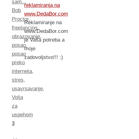
sam...
reklamiranja na
Bob
www.DedaBor.com
Proctor
,
Reklamiranje na
freelancing
,
www.DedaBor.com
obrazovanje
,
je Vaša potreba a
posao
,
moje
posao
zadovoljstvo!!! :)
preko
interneta
,
stres
,
usavrsavanje
,
Volja
za
uspehom
3