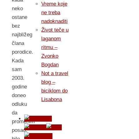
Vreme koje
neko
ne treba
ostane
nadoknaditi
bez
Život teče u
najbližeg
laganom
člana
ritmu –
porodice.
Zvonko
Kada
Bogdan
sam
Not a travel
2003.
blog –
godine
biciklom do
doneo
Lisabona
odluku
da
promenim
posao,
bilo