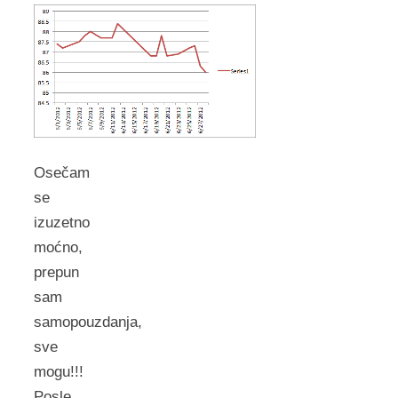
Osečam
se
izuzetno
moćno,
prepun
sam
samopouzdanja,
sve
mogu!!!
Posle