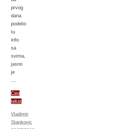
prvog
dana
podelio
tu
info
sa
svima,
jasno
je
…
Ceo
tekst
Vladimir
Stankovic