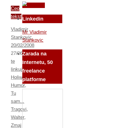
Ceo
tekst
Linkedin
Vladimir
Mr Vladimir
Stankovic
Stankovic
20/02/2008
27/06/2008
Cu
Zarada na
te
Internetu, 50
linkujem...
,
freelance
Holiwud
,
platforme
Humor
,
Tu
sam...
Tragovi
,
Walter
,
Zmaj