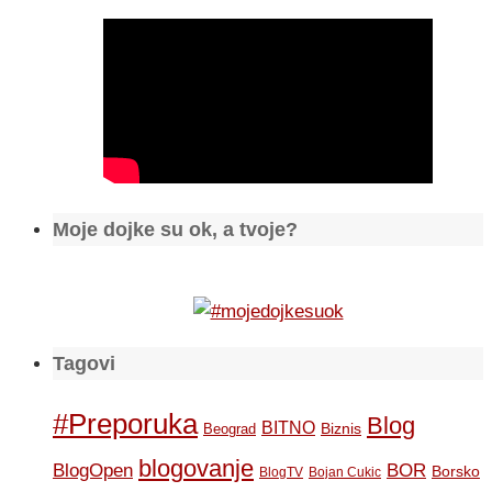
Moje dojke su ok, a tvoje?
Tagovi
#Preporuka
Blog
BITNO
Biznis
Beograd
blogovanje
BOR
BlogOpen
Borsko
BlogTV
Bojan Cukic