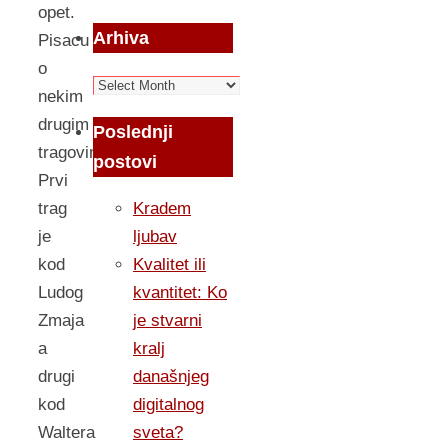
opet.
Arhiva
Pisacu
o
Arhiva
nekim
drugim
Poslednji
tragovima.
postovi
Prvi
trag
Kradem
je
ljubav
kod
Kvalitet ili
Ludog
kvantitet: Ko
Zmaja
je stvarni
a
kralj
drugi
današnjeg
kod
digitalnog
Waltera
sveta?