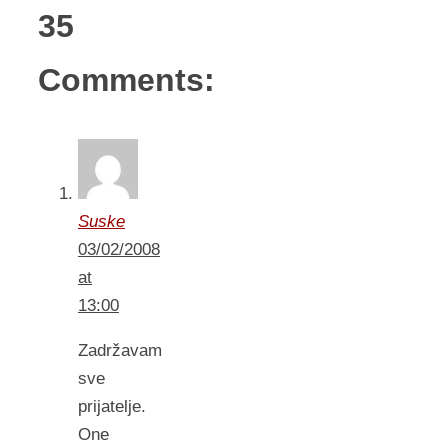
35
Comments:
Suske
03/02/2008
at
13:00
Zadržavam
sve
prijatelje.
One