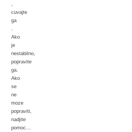
,
cuvajte
ga
.
Ako
je
nestabilno,
popravite
ga.
Ako
se
ne
moze
popraviti,
nadjite
pomoc…