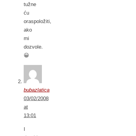
tužne
ću
oraspoložiti,
ako
mi
dozvole.
😀
bubazlatica
03/02/2008
at
13:01
I