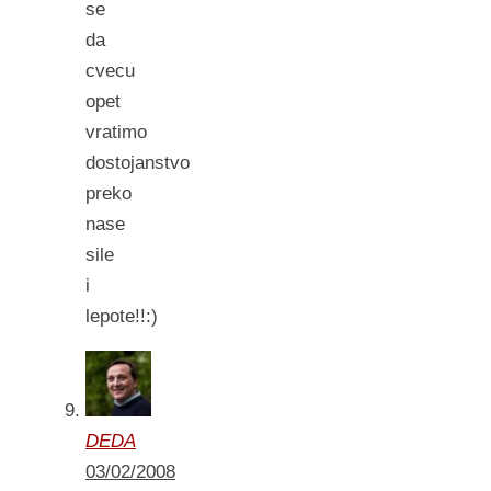
se
da
cvecu
opet
vratimo
dostojanstvo
preko
nase
sile
i
lepote!!:)
DEDA
03/02/2008