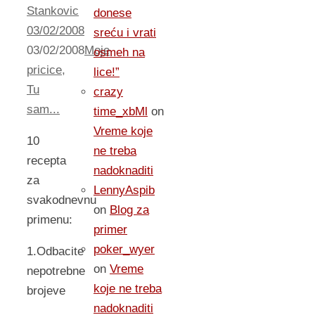
Stankovic
donese
03/02/2008
sreću i vrati
03/02/2008
Moje
osmeh na
pricice
,
lice!”
Tu
crazy
sam...
time_xbMl
on
Vreme koje
10
ne treba
recepta
nadoknaditi
za
LennyAspib
svakodnevnu
on
Blog za
primenu:
primer
poker_wyer
1.Odbacite
on
Vreme
nepotrebne
koje ne treba
brojeve
nadoknaditi