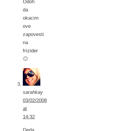
Odoh
da
okacim
ove
zapovesti
na
frizider
🙂
sarahkay
03/02/2008
at
14:32
Deda