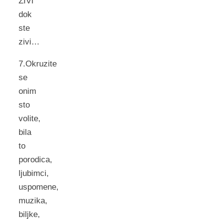
ZIVI
dok
ste
zivi…
7.Okruzite
se
onim
sto
volite,
bila
to
porodica,
ljubimci,
uspomene,
muzika,
biljke,