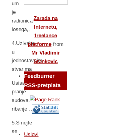
um
je
Zarada na
radionica
Internetu,
losega,,
freelance
4.Uzivajte
platforme
from
u
Mr Vladimir
jednostavnim
Stankovic
stvarima
Feedburner
Usisavanje,
RSS-pretplata
pranje
sudova,
ribanje…
5.Smejte
se
Uslovi