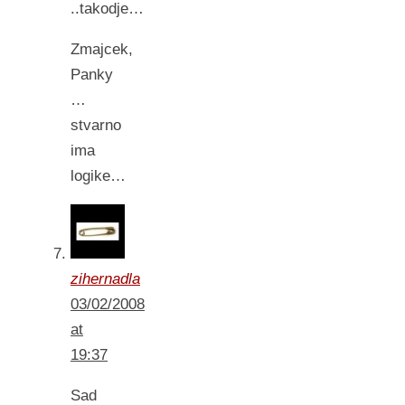
..takodje…
Zmajcek,
Panky
…
stvarno
ima
logike…
zihernadla
03/02/2008
at
19:37
Sad