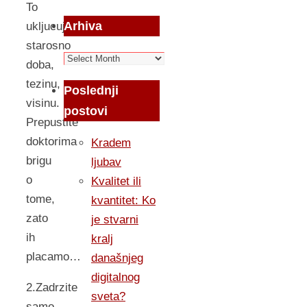
To
Arhiva
ukljucuje
starosno
Arhiva
doba,
tezinu,
Poslednji
visinu.
postovi
Prepustite
doktorima
Kradem
brigu
ljubav
o
Kvalitet ili
tome,
kvantitet: Ko
zato
je stvarni
ih
kralj
placamo…
današnjeg
digitalnog
2.Zadrzite
sveta?
samo