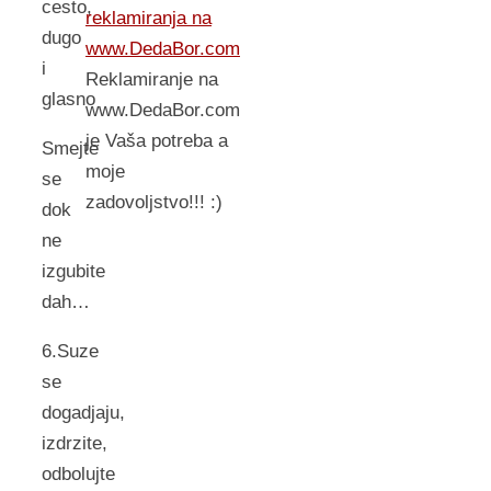
cesto,
reklamiranja na
dugo
www.DedaBor.com
i
Reklamiranje na
glasno
www.DedaBor.com
je Vaša potreba a
Smejte
moje
se
zadovoljstvo!!! :)
dok
ne
izgubite
dah…
6.Suze
se
dogadjaju,
izdrzite,
odbolujte