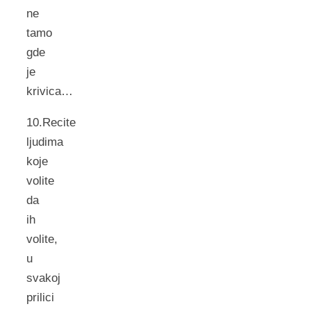
ne
tamo
gde
je
krivica…
10.Recite
ljudima
koje
volite
da
ih
volite,
u
svakoj
prilici