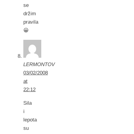
se
držim
pravila
😀
LERMONTOV
03/02/2008
at
22:12
Sila
i
lepota
su