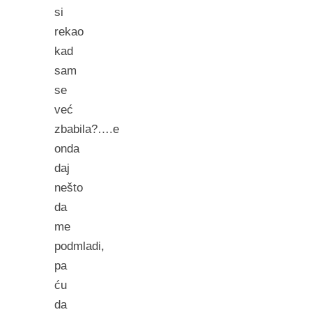
si
rekao
kad
sam
se
već
zbabila?….e
onda
daj
nešto
da
me
podmladi,
pa
ću
da