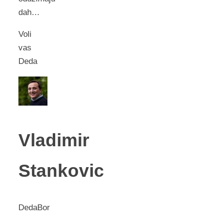
dah…
Voli
vas
Deda
Vladimir
Stankovic
DedaBor