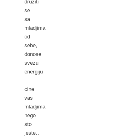
druziti
se
sa
mladjima
od
sebe,
donose
svezu
energiju
i
cine
vas
mladjima
nego
sto
jeste…