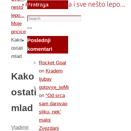
Pretraga
nesto
lepo...
Search
Moje
for:
Search
pricice
Kako
Poslednji
ostati
komentari
mlad
Rocket Goal
on
Kradem
Kako
ljubav
gotovye_iwMi
ostati
on
“Od srca
sam darovao
mlad
sliku, nek’
maloj
Vladimir
Zvezdani