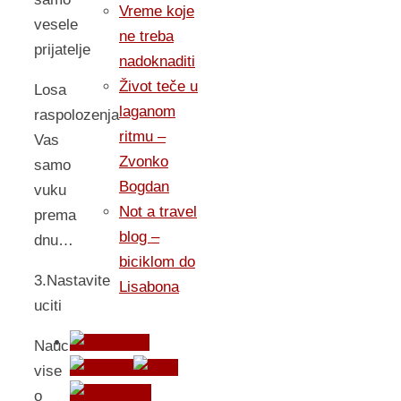
Vreme koje
vesele
ne treba
prijatelje
nadoknaditi
Život teče u
Losa
laganom
raspolozenja
ritmu –
Vas
Zvonko
samo
Bogdan
vuku
Not a travel
prema
blog –
dnu…
biciklom do
3.Nastavite
Lisabona
uciti
Naucite
vise
o