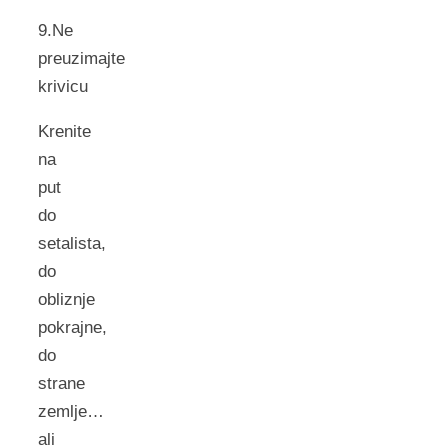
9.Ne
preuzimajte
krivicu
Krenite
na
put
do
setalista,
do
obliznje
pokrajne,
do
strane
zemlje…
ali