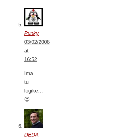
Punky
03/02/2008
at
16:52
Ima
tu
logike…
😉
DEDA