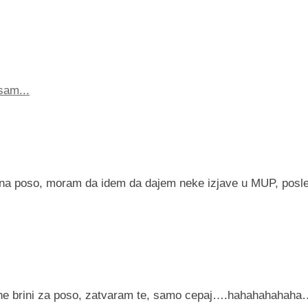
sam...
na poso, moram da idem da dajem neke izjave u MUP, posl
, ne brini za poso, zatvaram te, samo cepaj….hahahahahaha