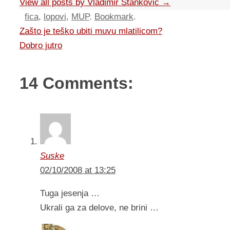
View all posts by Vladimir Stankovic
→
fica
,
lopovi
,
MUP
.
Bookmark
.
Zašto je teško ubiti muvu mlatilicom?
Dobro jutro
14 Comments:
Suske
02/10/2008 at 13:25
Tuga jesenja …
Ukrali ga za delove, ne brini …