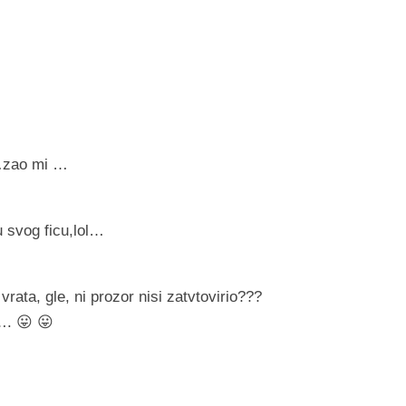
u…zao mi …
u svog ficu,lol…
rata, gle, ni prozor nisi zatvtovirio???
…. 😛 😛