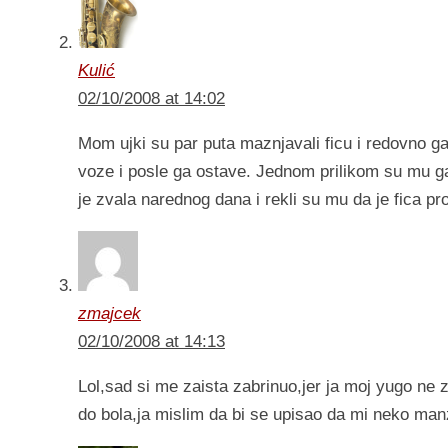
Kulić
02/10/2008 at 14:02
Mom ujki su par puta maznjavali ficu i redovno ga
voze i posle ga ostave. Jednom prilikom su mu ga
je zvala narednog dana i rekli su mu da je fica p
zmajcek
02/10/2008 at 14:13
Lol,sad si me zaista zabrinuo,jer ja moj yugo ne
do bola,ja mislim da bi se upisao da mi neko ma