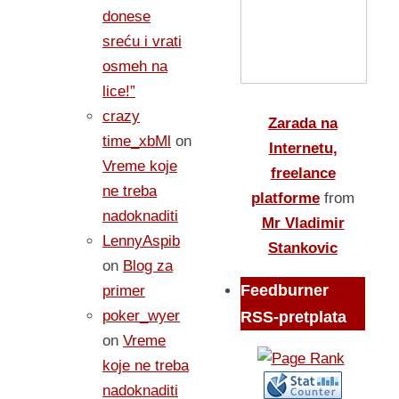
donese
sreću i vrati
osmeh na
lice!”
crazy
Zarada na
time_xbMl
on
Internetu,
Vreme koje
freelance
ne treba
platforme
from
nadoknaditi
Mr Vladimir
LennyAspib
Stankovic
on
Blog za
Feedburner
primer
poker_wyer
RSS-pretplata
on
Vreme
koje ne treba
nadoknaditi