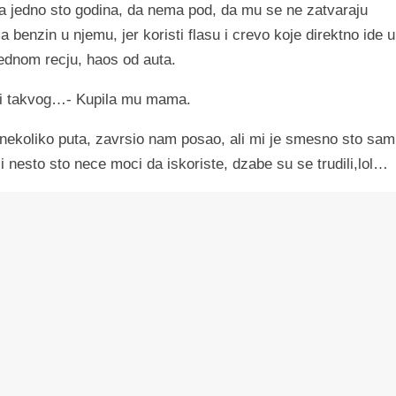
 jedno sto godina, da nema pod, da mu se ne zatvaraju
a benzin u njemu, jer koristi flasu i crevo koje direktno ide u
ednom recju, haos od auta.
vozi takvog…- Kupila mu mama.
 nekoliko puta, zavrsio nam posao, ali mi je smesno sto sam
i nesto sto nece moci da iskoriste, dzabe su se trudili,lol…