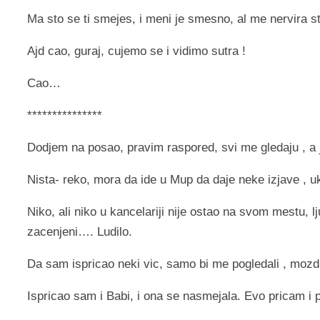
Ma sto se ti smejes, i meni je smesno, al me nervir
Ajd cao, guraj, cujemo se i vidimo sutra !
Cao…
***************
Dodjem na posao, pravim raspored, svi me gledaju , a
Nista- reko, mora da ide u Mup da daje neke izjave , u
Niko, ali niko u kancelariji nije ostao na svom mestu, lj
zacenjeni…. Ludilo.
Da sam ispricao neki vic, samo bi me pogledali , mozd
Ispricao sam i Babi, i ona se nasmejala. Evo pricam 