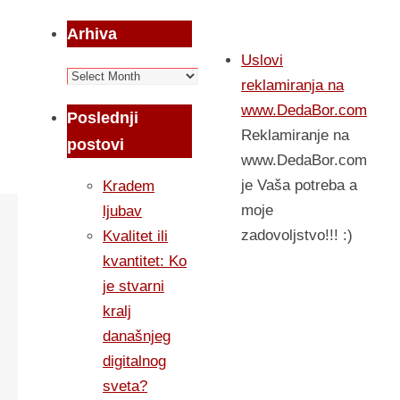
Arhiva
Uslovi
Arhiva
reklamiranja na
www.DedaBor.com
Poslednji
Reklamiranje na
postovi
www.DedaBor.com
je Vaša potreba a
Kradem
moje
ljubav
zadovoljstvo!!! :)
Kvalitet ili
kvantitet: Ko
je stvarni
kralj
današnjeg
digitalnog
sveta?