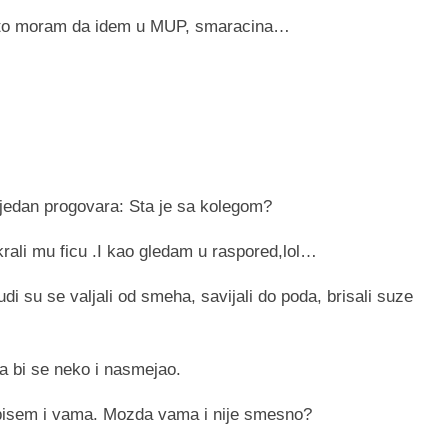
a sto moram da idem u MUP, smaracina…
 jedan progovara: Sta je sa kolegom?
krali mu ficu .I kao gledam u raspored,lol…
udi su se valjali od smeha, savijali do poda, brisali suze
a bi se neko i nasmejao.
i pisem i vama. Mozda vama i nije smesno?