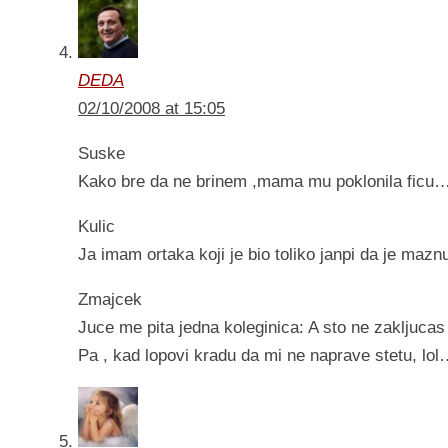
DEDA
02/10/2008 at 15:05
Suske
Kako bre da ne brinem ,mama mu poklonila fic
Kulic
Ja imam ortaka koji je bio toliko janpi da je mazn
Zmajcek
Juce me pita jedna koleginica: A sto ne zakljucas v
Pa , kad lopovi kradu da mi ne naprave stetu, lol