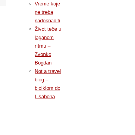
Vreme koje
ne treba
nadoknaditi
Život teče u
laganom
ritmu –
Zvonko
Bogdan
Not a travel
blog –
biciklom do
Lisabona