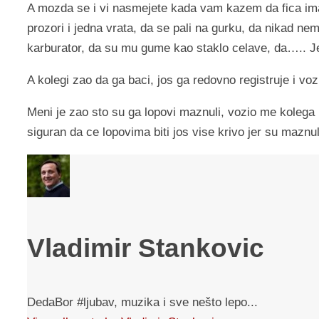
A mozda se i vi nasmejete kada vam kazem da fica ima
prozori i jedna vrata, da se pali na gurku, da nikad nem
karburator, da su mu gume kao staklo celave, da….. J
A kolegi zao da ga baci, jos ga redovno registruje i 
Meni je zao sto su ga lopovi maznuli, vozio me kolega
siguran da ce lopovima biti jos vise krivo jer su maznul
Vladimir Stankovic
DedaBor #ljubav, muzika i sve nešto lepo...