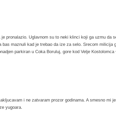
 je pronalazio. Uglavnom su to neki klinci koji ga uzmu da s
 bas maznuli kad je trebao da ize za selo. Srecom milicija 
ronadjen parkiran u Coka Boruluj, gore kod Velje Kostolomca 
 zakljucavam i ne zatvaram prozor godinama. A smesno mi je
nze yugoara.