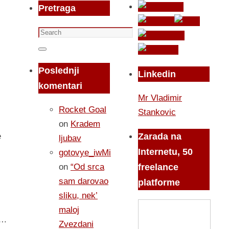
Pretraga
Search
for:
Search
Poslednji
Linkedin
komentari
Mr Vladimir
Rocket Goal
Stankovic
on
Kradem
Zarada na
e
ljubav
Internetu, 50
gotovye_iwMi
on
“Od srca
freelance
sam darovao
platforme
sliku, nek’
maloj
….
Zvezdani