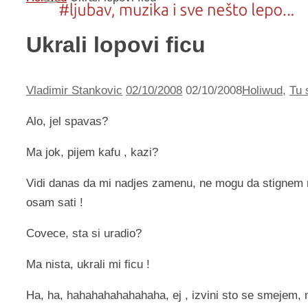
Ukrali lopovi ficu
Vladimir Stankovic
02/10/2008
02/10/2008
Holiwud
,
Tu 
Alo, jel spavas?
Ma jok, pijem kafu , kazi?
Vidi danas da mi nadjes zamenu, ne mogu da stignem 
osam sati !
Covece, sta si uradio?
Ma nista, ukrali mi ficu !
Ha, ha, hahahahahahahaha, ej , izvini sto se smejem