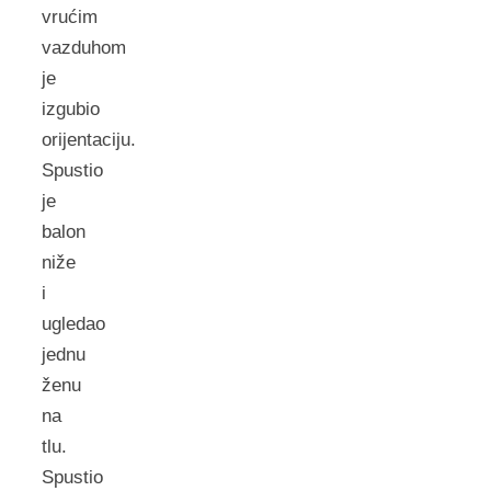
vrućim
vazduhom
je
izgubio
orijentaciju.
Spustio
je
balon
niže
i
ugledao
jednu
ženu
na
tlu.
Spustio