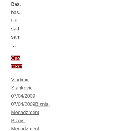
Bas,
bas..
Uh,
sad
sam
…
Ceo
tekst
Vladimir
Stankovic
07/04/2009
07/04/2009
Biznis
,
Menadzment
Biznis
,
Menadzment
,