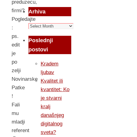
preduzecu,
firmi?
Arhiva
Pogledajte
Arhiva
:
ps.
Poslednji
edit
postovi
je
po
Kradem
zelji
ljubav
Novinarske
Kvalitet ili
Patke
kvantitet: Ko
!
je stvarni
Fali
kralj
mu
današnjeg
mladji
digitalnog
referent
sveta?