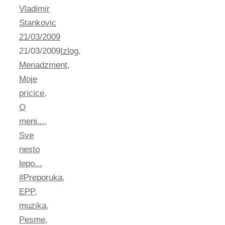
Vladimir
Stankovic
21/03/2009
21/03/2009
Izlog
,
Menadzment
,
Moje
pricice
,
O
meni...
,
Sve
nesto
lepo...
#Preporuka
,
EPP
,
muzika
,
Pesme
,