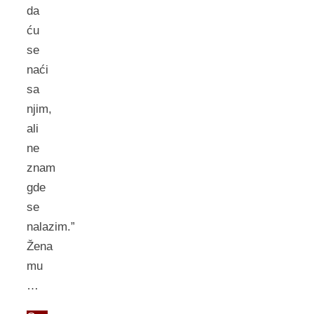
da
ću
se
naći
sa
njim,
ali
ne
znam
gde
se
nalazim.”
Žena
mu
…