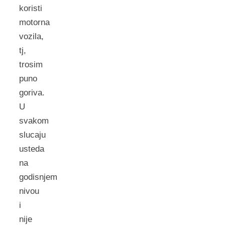
koristi
motorna
vozila,
tj,
trosim
puno
goriva.
U
svakom
slucaju
usteda
na
godisnjem
nivou
i
nije