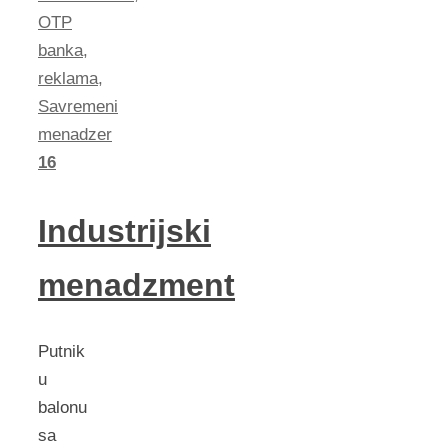
OTP
banka
,
reklama
,
Savremeni
menadzer
16
Industrijski
menadzment
Putnik
u
balonu
sa