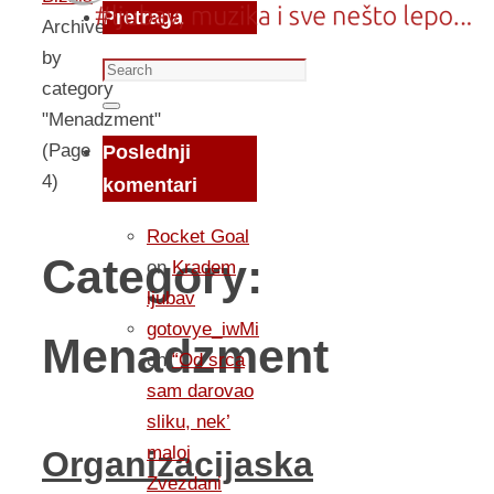
Pretraga
Archive
by
Search
category
for:
Search
"Menadzment"
(Page
Poslednji
4)
komentari
Rocket Goal
Category:
on
Kradem
ljubav
gotovye_iwMi
Menadzment
on
“Od srca
sam darovao
sliku, nek’
maloj
Organizacijaska
Zvezdani