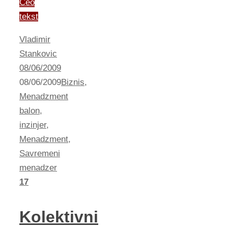
Ceo
tekst
Vladimir
Stankovic
08/06/2009
08/06/2009
Biznis
,
Menadzment
balon
,
inzinjer
,
Menadzment
,
Savremeni
menadzer
17
Kolektivni