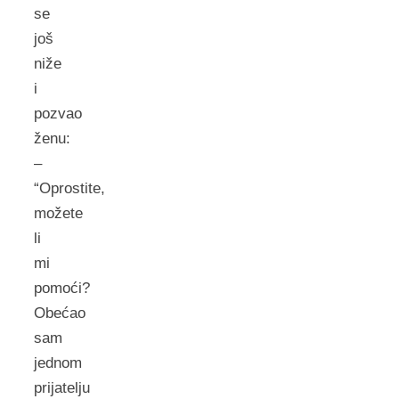
se
još
niže
i
pozvao
ženu:
–
“Oprostite,
možete
li
mi
pomoći?
Obećao
sam
jednom
prijatelju