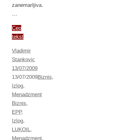
zanemarljiva.
…
Ceo
tekst
Vladimir
Stankovic
13/07/2009
13/07/2009
Biznis
,
Izlog
,
Menadzment
Biznis
,
EPP
,
Izlog
,
LUKOIL
,
Menadzment
,