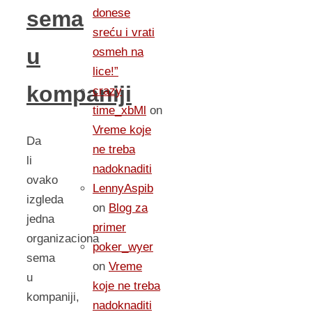
donese
sema
sreću i vrati
u
osmeh na
lice!”
kompaniji
crazy
time_xbMl
on
Vreme koje
Da
ne treba
li
nadoknaditi
ovako
LennyAspib
izgleda
on
Blog za
jedna
primer
organizaciona
poker_wyer
sema
on
Vreme
u
koje ne treba
kompaniji,
nadoknaditi