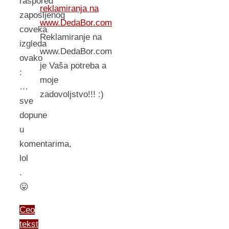
raspored
reklamiranja na
zaposljenog
www.DedaBor.com
coveka
Reklamiranje na
izgleda
www.DedaBor.com
ovako
je Vaša potreba a
:
moje
…
zadovoljstvo!!! :)
sve
dopune
u
komentarima,
lol
.
😛
Ceo
tekst