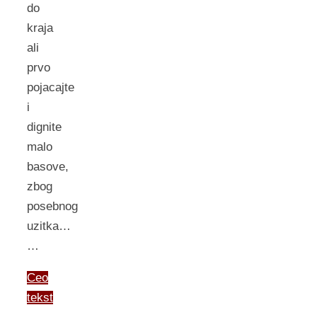
do
kraja
ali
prvo
pojacajte
i
dignite
malo
basove,
zbog
posebnog
uzitka…
…
Ceo
tekst