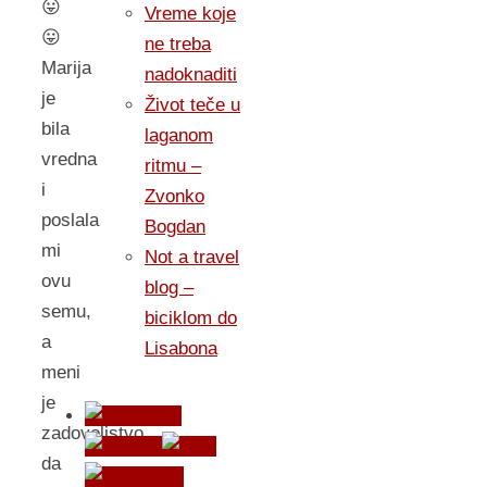
😛
Vreme koje
😛
ne treba
Marija
nadoknaditi
je
Život teče u
bila
laganom
vredna
ritmu –
i
Zvonko
poslala
Bogdan
mi
Not a travel
ovu
blog –
semu,
biciklom do
a
Lisabona
meni
je
zadovoljstvo
da