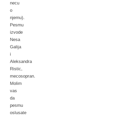
necu
o
njemu).
Pesmu
izvode
Nesa
Galija
i
Aleksandra
Ristic,
mecosopran.
Molim
vas
da
pesmu
oslusate