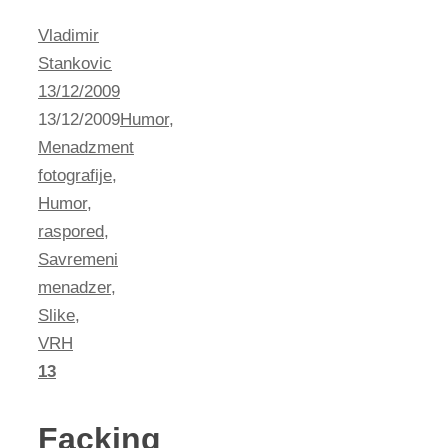
Vladimir
Stankovic
13/12/2009
13/12/2009
Humor
,
Menadzment
fotografije
,
Humor
,
raspored
,
Savremeni
menadzer
,
Slike
,
VRH
13
Facking