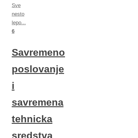
Sve
nesto
lepo...
6
Savremeno
poslovanje
i
savremena
tehnicka
sredstva