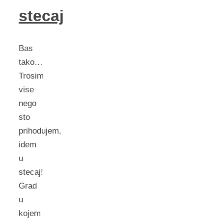
stecaj
Bas
tako…
Trosim
vise
nego
sto
prihodujem,
idem
u
stecaj!
Grad
u
kojem