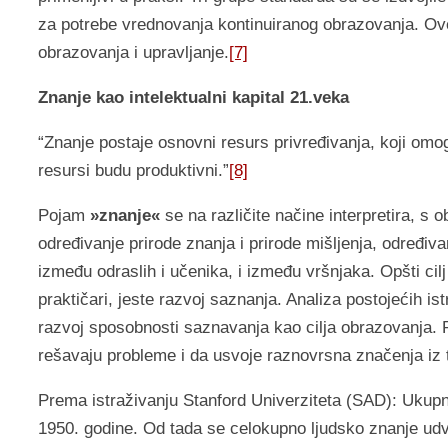
za potrebe vrednovanja kontinuiranog obrazovanja. Ove
obrazovanja i upravljanje.
[7]
Znanje kao intelektualni kapital 21.veka
“Znanje postaje osnovni resurs privređivanja, koji omog
resursi budu produktivni.”
[8]
Pojam
»znanje«
se na različite načine interpretira, s 
određivanje prirode znanja i prirode mišljenja, određiv
između odraslih i učenika, i između vršnjaka. Opšti cilj 
praktičari, jeste razvoj saznanja. Analiza postojećih i
razvoj sposobnosti saznavanja kao cilja obrazovanja.
rešavaju probleme i da usvoje raznovrsna značenja iz t
Prema istraživanju Stanford Univerziteta (SAD): Ukupn
1950. godine. Od tada se celokupno ljudsko znanje udv