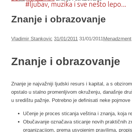
Znanje i obrazovanje
Vladimir Stankovic
31/01/2011
31/01/2011
Menadzment
Znanje i obrazovanje
Znanje je najvažniji ljudski resurs i kapital, a s obzi
opstalo u stalno promenljivom okruženju, današnje d
u središtu pažnje. Potrebno je definisati neke pojmove 
Učenje je proces sticanja veština i znanja, koja re
Obučavanje označava sticanje novih praktičnih zna
organizacijom, prema usvojenim pravilima, prop