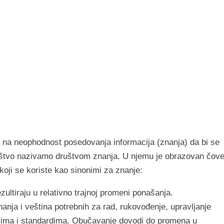
rom na neophodnost posedovanja informacija (znanja) da bi se
ruštvo nazivamo društvom znanja. U njemu je obrazovan čov
koji se koriste kao sinonimi za znanje:
zultiraju u relativno trajnoj promeni ponašanja.
nja i veština potrebnih za rad, rukovođenje, upravljanje
isima i standardima. Obučavanje dovodi do promena u