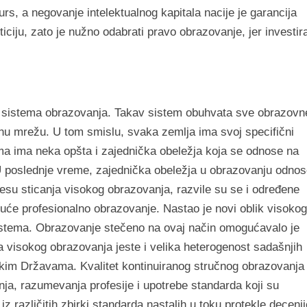
rs, a negovanje intelektualnog kapitala nacije je garancija
iciju, zato je nužno odabrati pravo obrazovanje, jer investira
og sistema obrazovanja. Takav sistem obuhvata sve obrazovn
enu mrežu. U tom smislu, svaka zemlja ima svoj specifični
ma ima neka opšta i zajednička obeležja koja se odnose na
. U poslednje vreme, zajednička obeležja u obrazovanju odno
esu sticanja visokog obrazovanja, razvile su se i određene
ajuće profesionalno obrazovanje. Nastao je novi oblik visokog
g sistema. Obrazovanje stečeno na ovaj način omogućavalo je
a visokog obrazovanja jeste i velika heterogenost sadašnjih
čkim Državama. Kvalitet kontinuiranog stručnog obrazovanja
a, razumevanja profesije i upotrebe standarda koji su
 iz različitih zbirki standarda nastalih u toku protekle decenij