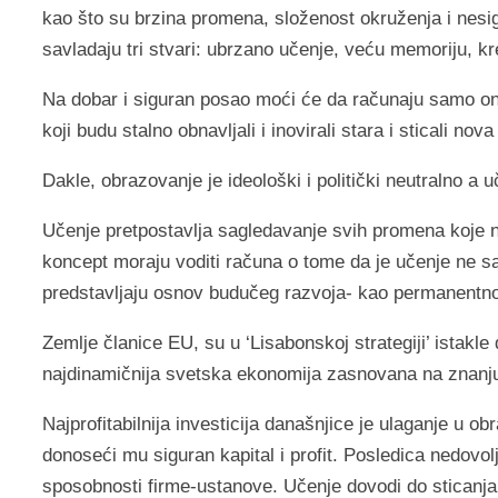
kao što su brzina promena, složenost okruženja i nes
savladaju tri stvari: ubrzano učenje, veću memoriju, kr
Na dobar i siguran posao moći će da računaju samo oni p
koji budu stalno obnavljali i inovirali stara i sticali nov
Dakle, obrazovanje je ideološki i politički neutralno a uč
Učenje pretpostavlja sagledavanje svih promena koje n
koncept moraju voditi računa o tome da je učenje ne s
predstavljaju osnov budučeg razvoja- kao permanentno
Zemlje članice EU, su u ‘Lisabonskoj strategiji’ istakl
najdinamičnija svetska ekonomija zasnovana na znanj
Najprofitabilnija investicija današnjice je ulaganje u o
donoseći mu siguran kapital i profit. Posledica nedovol
sposobnosti firme-ustanove. Učenje dovodi do sticanja