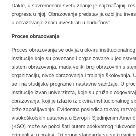
Dakle, u savremenom svetu znanje je najznačajniji resu
progresa u njoj. Obrazovanje predstavlja ozbiljnu invest
u obrazovanje znači investirati u budućnost.
Proces obrazovanja
Proces obrazovanja se odvija u okviru institucionaln
institucije koje su povezane i organizovane u jedinstv
sistem obrazovanja, mada veliki broj obrazovnih siste
organizaciju, nivoe obrazovanja i trajanje školovanja
se i na studijske programe i nastavne sadržaje. U proc
institucije izvan univerziteta, koje su pružale odgovar
obrazovanja, koji je izlazio iz okvira institucionalno
brže zapošljavanje. Evidentna posledica takvog razvoj
visokoškolskih ustanova u Evropi i Sjedinjenim Ameri
(KSO) može se poboljšati putem adekvatnog rukovođenj
primenljivi u praksi. Tri grupe standarda su se izdvojile