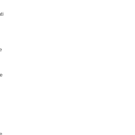
ti
e
se
e