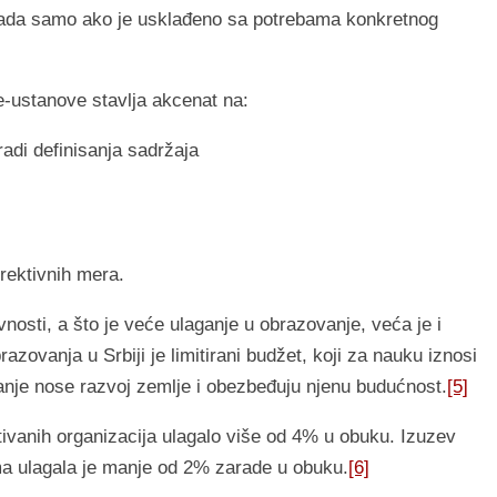
t rada samo ako je usklađeno sa potrebama konkretnog
e-ustanove stavlja akcenat na:
adi definisanja sadržaja
rektivnih mera.
vnosti, a što je veće ulaganje u obrazovanje, veća je i
zovanja u Srbiji je limitirani budžet, koji za nauku iznosi
nje nose razvoj zemlje i obezbeđuju njenu budućnost.
[5]
tivanih organizacija ulagalo više od 4% u obuku. Izuzev
a ulagala je manje od 2% zarade u obuku.
[6]