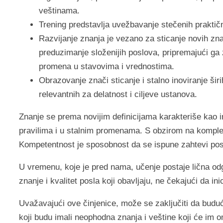
veštinama.
Trening predstavlja uvežbavanje stečenih praktičn
Razvijanje znanja je vezano za sticanje novih zn
preduzimanje složenijih poslova, pripremajući ga
promena u stavovima i vrednostima.
Obrazovanje znači sticanje i stalno inoviranje šir
relevantnih za delatnost i ciljeve ustanova.
Znanje se prema novijim definicijama karakteriše kao 
pravilima i u stalnim promenama. S obzirom na komple
Kompetentnost je sposobnost da se ispune zahtevi pos
U vremenu, koje je pred nama, učenje postaje lična od
znanje i kvalitet posla koji obavljaju, ne čekajući da i
Uvažavajući ove činjenice, može se zaključiti da budućn
koji budu imali neophodna znanja i veštine koji će im