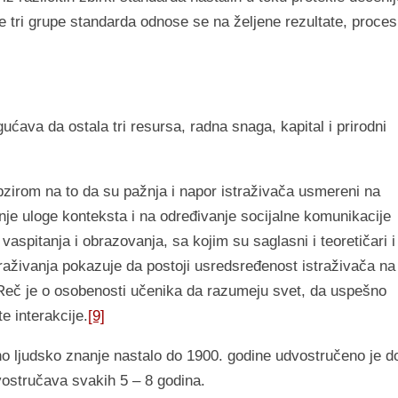
 tri grupe standarda odnose se na željene rezultate, proces
ućava da ostala tri resursa, radna snaga, kapital i prirodni
obzirom na to da su pažnja i napor istraživača usmereni na
anje uloge konteksta i na određivanje socijalne komunikacije
vaspitanja i obrazovanja, sa kojim su saglasni i teoretičari i
straživanja pokazuje da postoji usredsređenost istraživača na
 Reč je o osobenosti učenika da razumeju svet, da uspešno
e interakcije.
[9]
o ljudsko znanje nastalo do 1900. godine udvostručeno je d
ostručava svakih 5 – 8 godina.