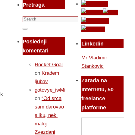
Pretraga
Search
for:
Search
Poslednji
Linkedin
komentari
Mr Vladimir
Rocket Goal
Stankovic
on
Kradem
Zarada na
ljubav
Internetu, 50
gotovye_iwMi
ek
on
“Od srca
freelance
sam darovao
platforme
sliku, nek’
maloj
Zvezdani