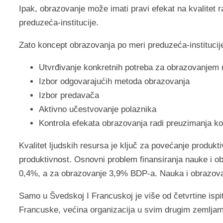
Ipak, obrazovanje može imati pravi efekat na kvalite
preduzeća-institucije.
Zato koncept obrazovanja po meri preduzeća-institucij
Utvrđivanje konkretnih potreba za obrazovanjem r
Izbor odgovarajućih metoda obrazovanja
Izbor predavača
Aktivno učestvovanje polaznika
Kontrola efekata obrazovanja radi preuzimanja ko
Kvalitet ljudskih resursa je ključ za povećanje produkti
produktivnost. Osnovni problem finansiranja nauke i obra
0,4%, a za obrazovanje 3,9% BDP-a. Nauka i obrazova
Samo u Švedskoj I Francuskoj je više od četvrtine ispi
Francuske, većina organizacija u svim drugim zemljam