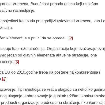
igurnost vremena. Budućnost pripada onima koji uspešno
eativno razmišljanje.
ojedinci koji budu prilagodljivi uslovima i vremenu, kao i o
a znanja.
enik/student je u prilici da se opredeli .
[2]
astaju kao rezutat učenja. Organizacije koje uvažavaju ovaj
amo jedan od glavnih elemenata aktuelne strategije, one
 učenje.
[3]
e da EU do 2010.godine treba da postane najkonkurentnija i
u.
[4]
brazovanje. Ta investicija se vraća ulagaču za nekoliko godina
jnog ulaganja u obrazovanje je gubitak tržišta i konkurentsk
 prednosti organizacije u odnosu na okruženje i konkurencij