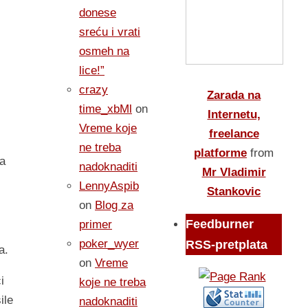
donese
sreću i vrati
osmeh na
lice!”
crazy
Zarada na
time_xbMl
on
,
Internetu,
Vreme koje
freelance
ne treba
platforme
from
na
nadoknaditi
Mr Vladimir
LennyAspib
Stankovic
on
Blog za
Feedburner
primer
poker_wyer
RSS-pretplata
a.
on
Vreme
i
koje ne treba
ile
nadoknaditi