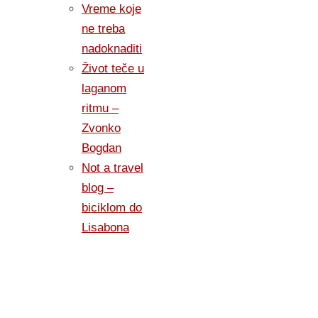
Vreme koje
ne treba
nadoknaditi
Život teče u
laganom
ritmu –
Zvonko
Bogdan
Not a travel
blog –
biciklom do
Lisabona