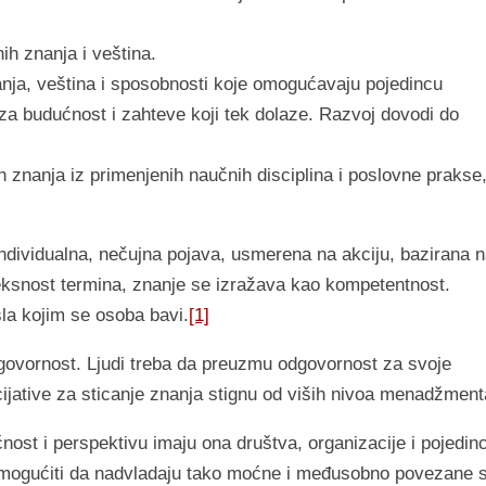
ih znanja i veština.
anja, veština i sposobnosti koje omogućavaju pojedincu
 za budućnost i zahteve koji tek dolaze. Razvoj dovodi do
ih znanja iz primenjenih naučnih disciplina i poslovne prakse
individualna, nečujna pojava, usmerena na akciju, bazirana 
ksnost termina, znanje se izražava kao kompetentnost.
la kojim se osoba bavi.
[1]
govornost. Ljudi treba da preuzmu odgovornost za svoje
nicijative za sticanje znanja stignu od viših nivoa menadžment
ost i perspektivu imaju ona društva, organizacije i pojedinc
 omogućiti da nadvladaju tako moćne i međusobno povezane s