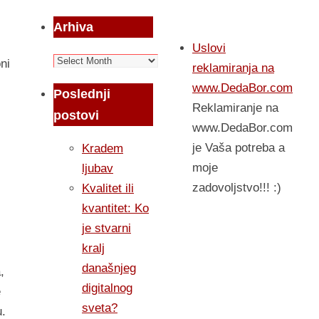
Arhiva
Uslovi
Arhiva
ni
reklamiranja na
www.DedaBor.com
Poslednji
Reklamiranje na
postovi
www.DedaBor.com
je Vaša potreba a
Kradem
moje
ljubav
zadovoljstvo!!! :)
Kvalitet ili
kvantitet: Ko
je stvarni
kralj
današnjeg
,
digitalnog
e
sveta?
u.