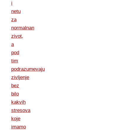
i
netu
za
normalnan
zivot,
a
pod
tim
podrazumevaju
zivljenje
bez
bilo
kakvih
stresova
koje
imamo