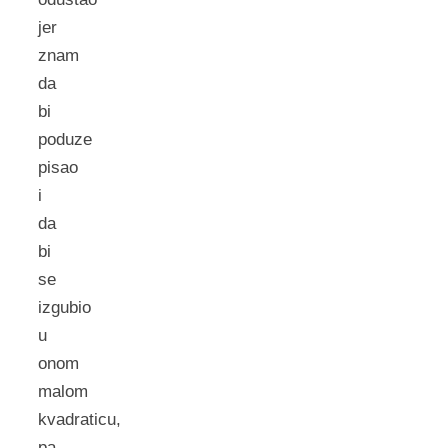
jer
znam
da
bi
poduze
pisao
i
da
bi
se
izgubio
u
onom
malom
kvadraticu,
pa