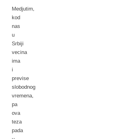
Medjutim,
kod
nas
u
Srbiji
vecina
ima
i
previse
slobodnog
vremena,
pa
ova
teza
pada