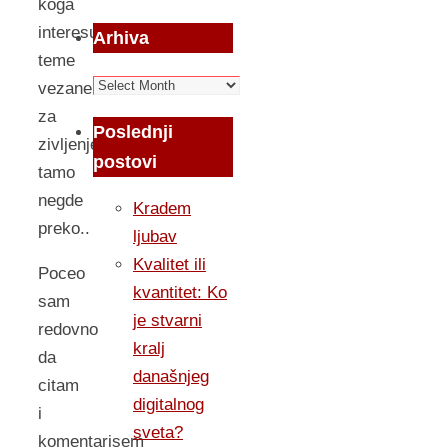
koga
interesuju
Arhiva
teme
Arhiva
vezane
za
Poslednji
zivljenje
postovi
tamo
negde
Kradem
preko..
ljubav
Kvalitet ili
Poceo
kvantitet: Ko
sam
je stvarni
redovno
kralj
da
današnjeg
citam
digitalnog
i
sveta?
komentarisem