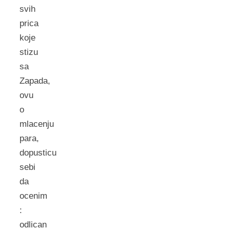
svih
prica
koje
stizu
sa
Zapada,
ovu
o
mlacenju
para,
dopusticu
sebi
da
ocenim
:
odlican