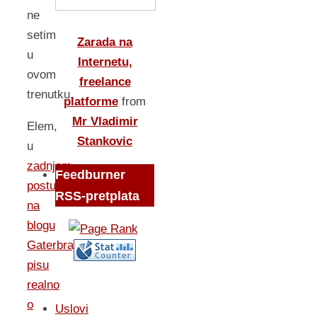
ne
setim
Zarada na
u
Internetu,
ovom
freelance
trenutku.
platforme
from
Mr Vladimir
Elem,
Stankovic
u
zadnjem
Feedburner
postu
RSS-pretplata
na
blogu
Gaterbrajter,
pisu
realno
o
Uslovi