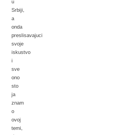
u
Srbiji,
a
onda
preslisavajuci
svoje
iskustvo
i
sve
ono
sto
ja
znam
o
ovoj
temi,