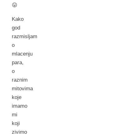
😛
Kako
god
razmisljam
o
mlacenju
para,
o
raznim
mitovima
koje
imamo
mi
koji
zivimo