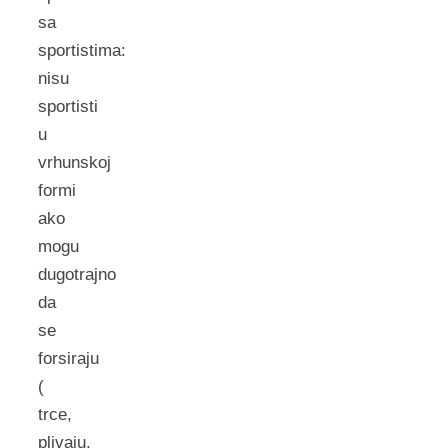
sa
sportistima:
nisu
sportisti
u
vrhunskoj
formi
ako
mogu
dugotrajno
da
se
forsiraju
(
trce,
plivaju,