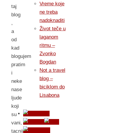
Vreme koje
taj
ne treba
blog
nadoknaditi
,
Život teče u
a
laganom
od
ritmu –
kad
Zvonko
blogujem
Bogdan
pratim
Not a travel
i
blog –
neke
biciklom do
nase
Lisabona
ljude
koji
su
vani,
tacnije