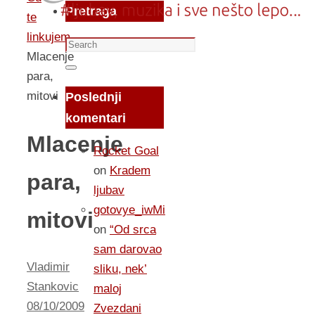
Pretraga
te
linkujem...
Search
Mlacenje
for:
Search
para,
mitovi
Poslednji
komentari
Mlacenje
Rocket Goal
on
Kradem
para,
ljubav
gotovye_iwMi
mitovi
on
“Od srca
sam darovao
Vladimir
sliku, nek’
Stankovic
maloj
08/10/2009
Zvezdani