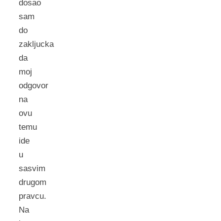
dosao
sam
do
zakljucka
da
moj
odgovor
na
ovu
temu
ide
u
sasvim
drugom
pravcu.
Na