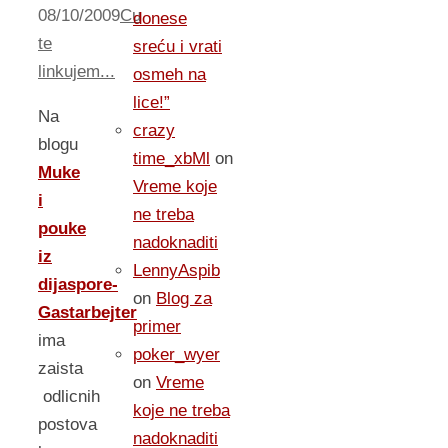
08/10/2009
Cu
donese
te
sreću i vrati
linkujem...
osmeh na
lice!”
Na
crazy
blogu
time_xbMl
on
Muke
Vreme koje
i
ne treba
pouke
nadoknaditi
iz
LennyAspib
dijaspore-
on
Blog za
Gastarbejter
primer
ima
poker_wyer
zaista
on
Vreme
odlicnih
koje ne treba
postova
nadoknaditi