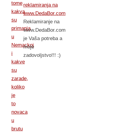
tome
reklamiranja na
kakva
www.DedaBor.com
su
Reklamiranje na
primanja
www.DedaBor.com
u
je Vaša potreba a
Nemackoj
moje
i
zadovoljstvo!!! :)
kakve
su
zarade,
koliko
je
to
novaca
u
brutu