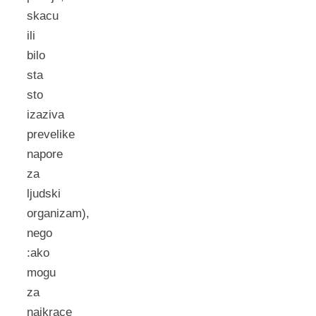
skacu
ili
bilo
sta
sto
izaziva
prevelike
napore
za
ljudski
organizam),
nego
:ako
mogu
za
najkrace