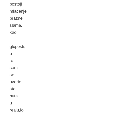
postoji
mlacenje
prazne
slame,
kao
i
gluposti,
u
to
sam
se
uverio
sto
puta
u
realu,lol