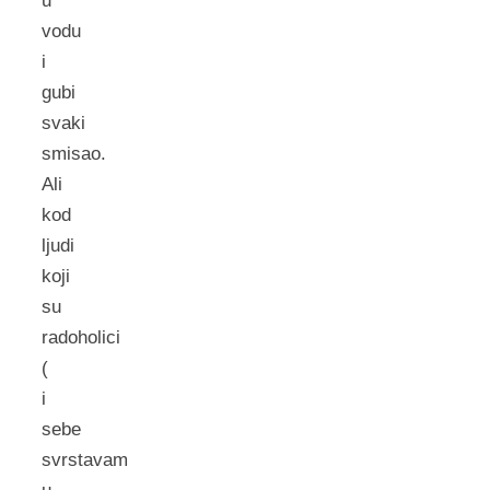
u
vodu
i
gubi
svaki
smisao.
Ali
kod
ljudi
koji
su
radoholici
(
i
sebe
svrstavam