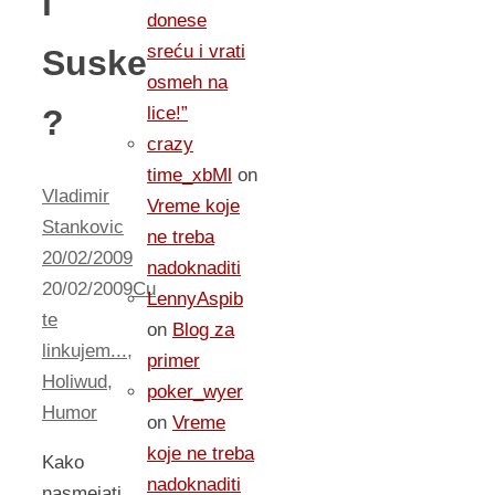
i
donese
sreću i vrati
Suske
osmeh na
?
lice!”
crazy
time_xbMl
on
Vladimir
Vreme koje
Stankovic
ne treba
20/02/2009
nadoknaditi
20/02/2009
Cu
LennyAspib
te
on
Blog za
linkujem...
,
primer
Holiwud
,
poker_wyer
Humor
on
Vreme
koje ne treba
Kako
nadoknaditi
nasmejati