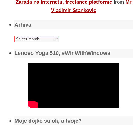
Zarada na Internetu, freelance platforme
from
Mr
Vladimir Stankovic
Arhiva
Arhiva
Lenovo Yoga 510, #WinWithWindows
Moje dojke su ok, a tvoje?