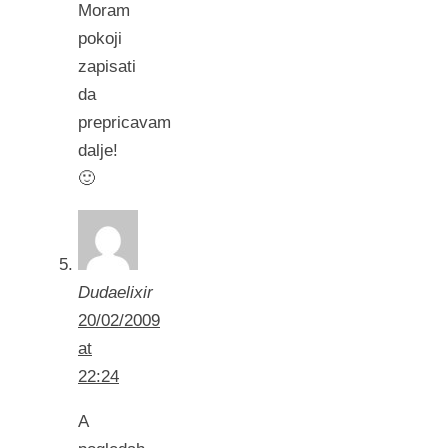
Moram
pokoji
zapisati
da
prepricavam
dalje!
🙂
Dudaelixir
20/02/2009
at
22:24
A