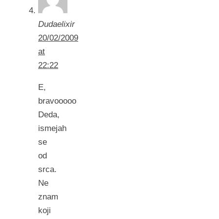
Dudaelixir
20/02/2009
at
22:22
E,
bravooooo
Deda,
ismejah
se
od
srca.
Ne
znam
koji