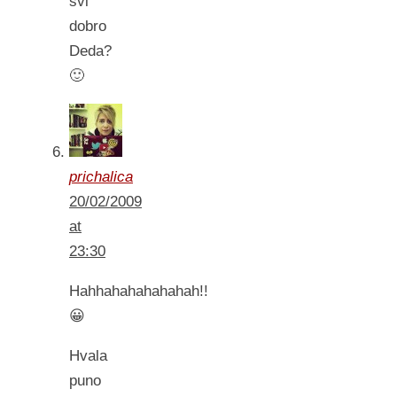
svi
dobro
Deda?
🙂
prichalica
20/02/2009
at
23:30
Hahhahahahahahah!!
😀
Hvala
puno