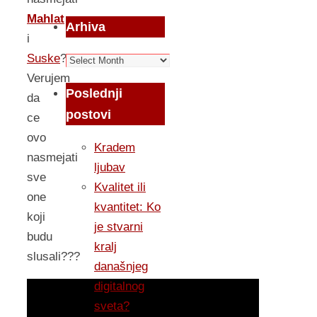
Mahlat
Arhiva
i
Suske
?
Arhiva
Verujem
Poslednji
da
postovi
ce
ovo
Kradem
nasmejati
ljubav
sve
Kvalitet ili
one
kvantitet: Ko
koji
je stvarni
budu
kralj
slusali???
današnjeg
digitalnog
sveta?