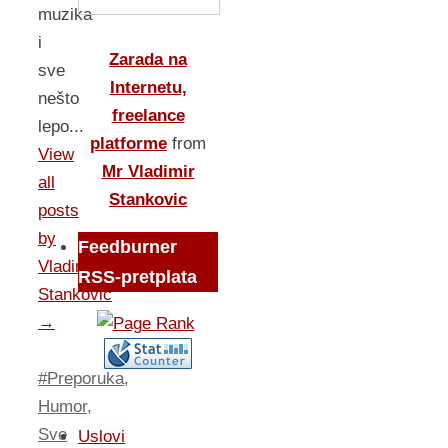
muzika
i
Zarada na
sve
Internetu,
nešto
freelance
lepo...
platforme
from
View
Mr Vladimir
all
Stankovic
posts
by
Feedburner
Vladimir
RSS-pretplata
Stankovic
→
#Preporuka
,
Humor
,
Sve
Uslovi