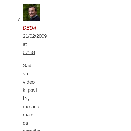
DEDA
21/02/2009
at
07:58
Sad
su
video
klipovi
IN,
moracu
malo
da