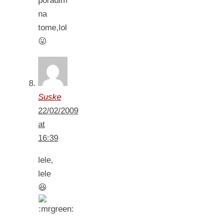
poradim
na
tome,lol
😛
Suske
22/02/2009
at
16:39
lele,
lele
😆