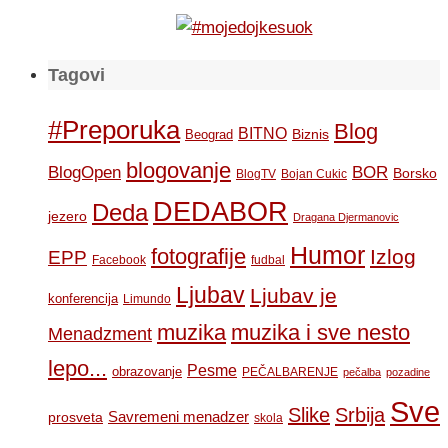
Tagovi
#Preporuka
Blog
BITNO
Biznis
Beograd
blogovanje
BOR
BlogOpen
Borsko
BlogTV
Bojan Cukic
DEDABOR
Deda
jezero
Dragana Djermanovic
Humor
fotografije
Izlog
EPP
Facebook
fudbal
Ljubav
Ljubav je
konferencija
Limundo
muzika
muzika i sve nesto
Menadzment
lepo...
Pesme
obrazovanje
PEČALBARENJE
pečalba
pozadine
Sve
Slike
Srbija
Savremeni menadzer
prosveta
skola