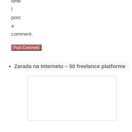
time
I
post
a
comment.
Zarada na Internetu – 50 freelance platforme