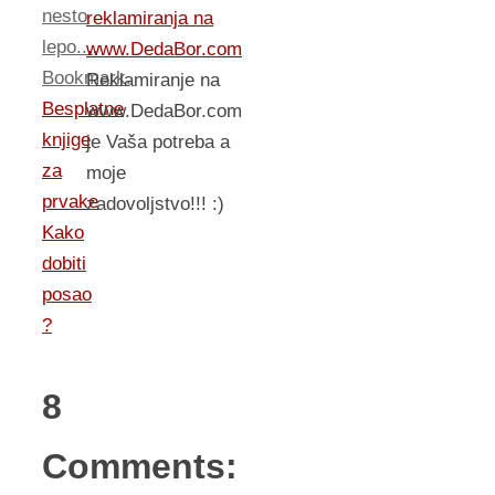
nesto
reklamiranja na
lepo...
.
www.DedaBor.com
Bookmark
.
Reklamiranje na
Besplatne
www.DedaBor.com
knjige
je Vaša potreba a
za
moje
prvake
zadovoljstvo!!! :)
Kako
dobiti
posao
?
8
Comments: