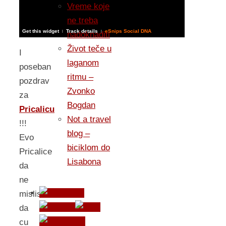
Vreme koje
ne treba
Get this widget
Track details
eSnips Social DNA
|
|
nadoknaditi
Život teče u
I
laganom
poseban
ritmu –
pozdrav
Zvonko
za
Bogdan
Pricalicu
Not a travel
!!!
blog –
Evo
biciklom do
Pricalice
Lisabona
da
ne
mislis
da
cu