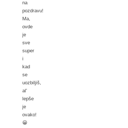
na
pozdravu!
Ma,
ovde
je
sve
super
i
kad
se
uozbiljiš,
al’
lepše
je
ovako!
😀