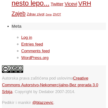
nesto lepo...
VRH
Vicevi
Twitter
Zajeb
Zdrav zivot
ZIVOT
Zena
Meta
Log in
Entries feed
Comments feed
WordPress.org
Autorska prava zaštićena pod uslovima
Creative
Commons Autorstvo-Nekomercijalno-Bez prerada 3.0
Srbija
. Copyright by Dedabor 2007-2014.
Pedikir i manikir
@blazzevic
.