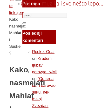
Pretraga
te
linkujem...
Search
Kako
for:
Search
nasmejati
Mahlat
Poslednji
i
komentari
Suske
Rocket Goal
?
on
Kradem
ljubav
Kako
gotovye_iwMi
on
“Od srca
nasmejati
sam darovao
sliku, nek’
Mahlat
maloj
Zvezdani