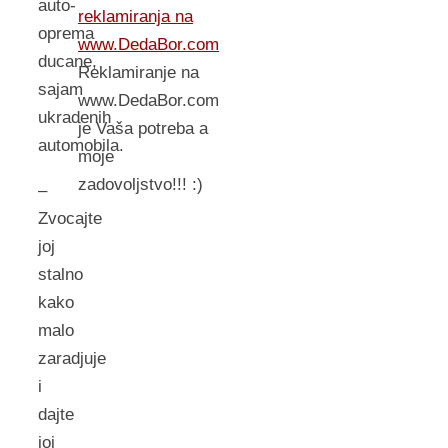
auto-
reklamiranja na
oprema
www.DedaBor.com
ducane,
Reklamiranje na
sajam
www.DedaBor.com
ukradenih
je Vaša potreba a
automobila.
moje
zadovoljstvo!!! :)
–
Zvocajte
joj
stalno
kako
malo
zaradjuje
i
dajte
joj