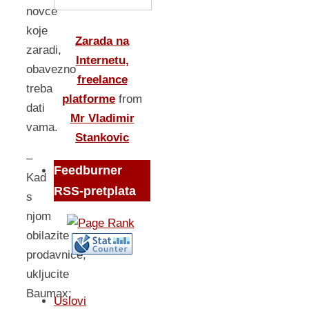
novce
koje
Zarada na
zaradi,
Internetu,
obavezno
freelance
treba
platforme
from
dati
Mr Vladimir
vama.
Stankovic
–
Feedburner
Kad
RSS-pretplata
s
njom
obilazite
prodavnice,
ukljucite
Baumax;
Uslovi