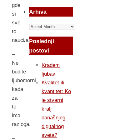
gde
Arhiva
si
sve
Arhiva
to
naucila???
Poslednji
postovi
–
Ne
Kradem
budite
ljubav
ljubomorni
Kvalitet ili
kada
kvantitet: Ko
za
je stvarni
to
kralj
ima
današnjeg
razloga.
digitalnog
sveta?
–