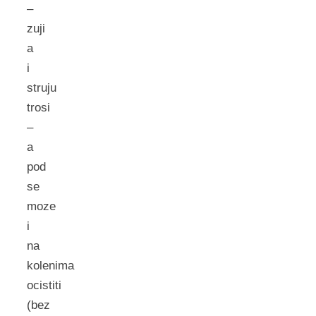
–
zuji
a
i
struju
trosi
–
a
pod
se
moze
i
na
kolenima
ocistiti
(bez