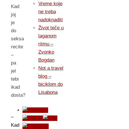
Vreme koje
Kad
ne treba
joj
nadoknaditi
je
Život teče u
do
laganom
seksa
ritmu –
recite
Zvonko
–
Bogdan
pa
Not a travel
jel
blog –
tebi
biciklom do
ikad
Lisabona
dosta?
–
Kad