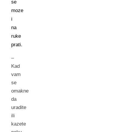
se
moze
i
na
ruke
prati.
–
Kad
vam
se
omakne
da
uradite
ili
kazete