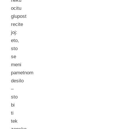
neku
ocitu
glupost
recite
joj:
eto,
sto
se
meni
pametnom
desilo
–
sto
bi
ti
tek