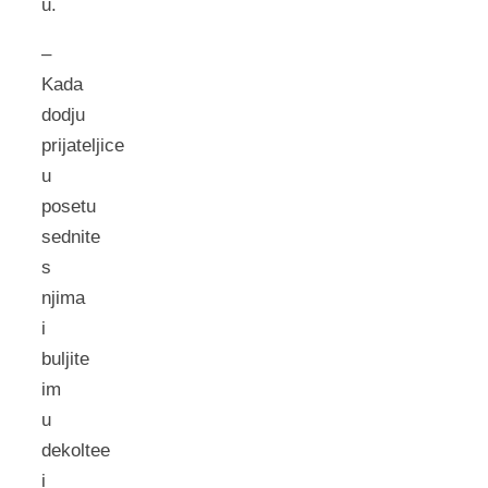
u.
–
Kada
dodju
prijateljice
u
posetu
sednite
s
njima
i
buljite
im
u
dekoltee
i