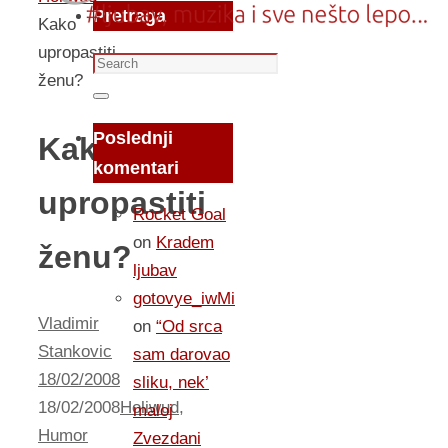
Pretraga
Kako
upropastiti
Search
ženu?
for:
Search
Poslednji
Kako
komentari
upropastiti
Rocket Goal
on
Kradem
ženu?
ljubav
gotovye_iwMi
Vladimir
on
“Od srca
Stankovic
sam darovao
18/02/2008
sliku, nek’
18/02/2008
Holiwud
,
maloj
Humor
Zvezdani