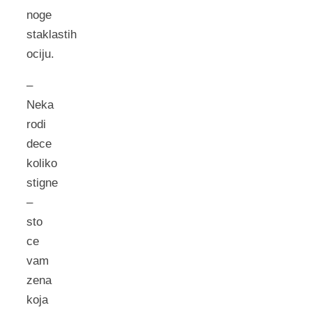
noge
staklastih
ociju.
–
Neka
rodi
dece
koliko
stigne
–
sto
ce
vam
zena
koja