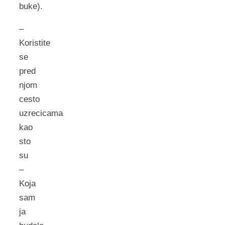
buke).
–
Koristite
se
pred
njom
cesto
uzrecicama
kao
sto
su
–
Koja
sam
ja