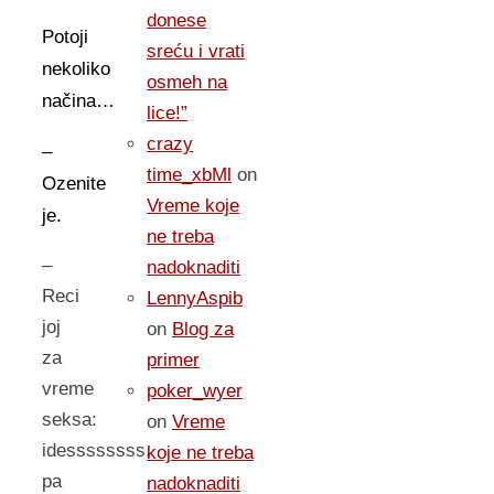
donese
Potoji
sreću i vrati
nekoliko
osmeh na
načina…
lice!”
crazy
–
time_xbMl
on
Ozenite
Vreme koje
je.
ne treba
–
nadoknaditi
Reci
LennyAspib
joj
on
Blog za
za
primer
vreme
poker_wyer
seksa:
on
Vreme
idessssssss,
koje ne treba
pa
nadoknaditi