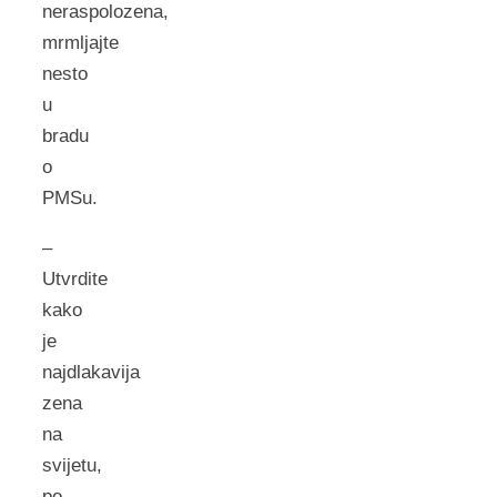
neraspolozena,
mrmljajte
nesto
u
bradu
o
PMSu.
–
Utvrdite
kako
je
najdlakavija
zena
na
svijetu,
po