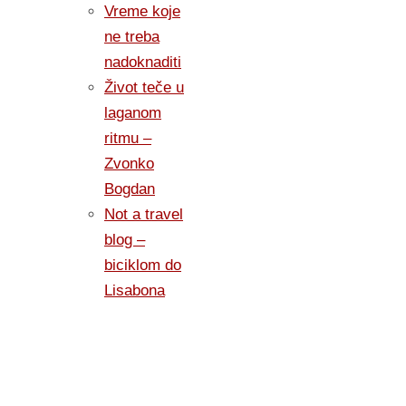
Vreme koje
ne treba
nadoknaditi
Život teče u
laganom
ritmu –
Zvonko
Bogdan
Not a travel
blog –
biciklom do
Lisabona