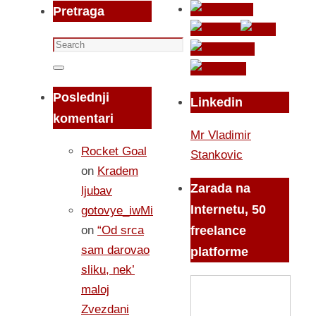
Pretraga
Search
for:
Search
Poslednji
Linkedin
komentari
Mr Vladimir
Rocket Goal
Stankovic
on
Kradem
Zarada na
ljubav
Internetu, 50
gotovye_iwMi
on
“Od srca
freelance
sam darovao
platforme
sliku, nek’
maloj
Zvezdani