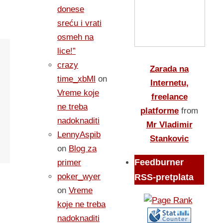
donese
sreću i vrati
osmeh na
lice!”
crazy
Zarada na
time_xbMl
on
Internetu,
Vreme koje
freelance
ne treba
platforme
from
nadoknaditi
Mr Vladimir
LennyAspib
Stankovic
on
Blog za
Feedburner
primer
poker_wyer
RSS-pretplata
on
Vreme
koje ne treba
nadoknaditi