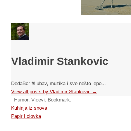
Vladimir Stankovic
DedaBor #ljubav, muzika i sve nešto lepo...
View all posts by Vladimir Stankovic
→
Humor
,
Vicevi
.
Bookmark
.
Kuhinja iz snova
Papir i olovka