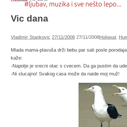
Vic dana
Vladimir Stankovic
27/11/2008
27/11/2008
Holiwud
,
Hu
Mlada mama-plavuša drži bebu par sati posle porodaja.
kaže:
-Napolje je srecni otac s cvecem. Da ga pustim da ud
-Ni slucajno! Svakog casa može da naide moj muž!