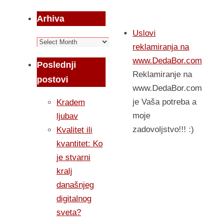
Arhiva
Uslovi
Arhiva
reklamiranja na
www.DedaBor.com
Poslednji
Reklamiranje na
postovi
www.DedaBor.com
je Vaša potreba a
Kradem
moje
ljubav
zadovoljstvo!!! :)
Kvalitet ili
kvantitet: Ko
je stvarni
kralj
današnjeg
digitalnog
sveta?