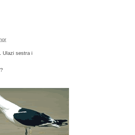
mor
 Ulazi sestra i
e?