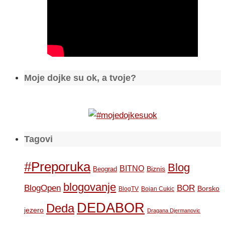
Moje dojke su ok, a tvoje?
Tagovi
#Preporuka
Blog
BITNO
Biznis
Beograd
blogovanje
BOR
BlogOpen
Borsko
BlogTV
Bojan Cukic
DEDABOR
Deda
jezero
Dragana Djermanovic