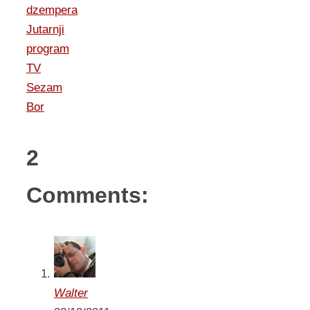
dzempera
Jutarnji
program
TV
Sezam
Bor
2
Comments:
Walter