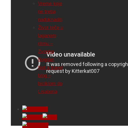
Vreme koje
ne treba
nadoknaditi
Život teče u
laganom
ritmu –
Zvonko
Bogdan
Not a travel
blog –
biciklom do
Lisabona