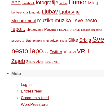
Humor
fotografije
Izlog
EPP
Facebook
fudbal
Ljubav
Ljubav je
konferencija
Limundo
muzika
muzika i sve nesto
Menadzment
lepo...
Pesme
obrazovanje
PEČALBARENJE
pečalba
pozadine
Sve
Slike
Srbija
Savremeni menadzer
prosveta
skola
nesto lepo...
VRH
Vicevi
Twitter
Zajeb
Zdrav zivot
ZIVOT
Zena
Meta
Log in
Entries feed
Comments feed
WordPress.org