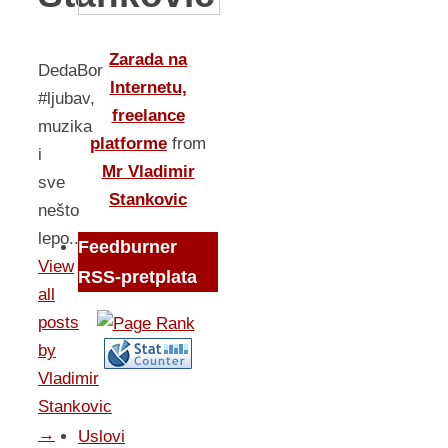
Zarada na
DedaBor
Internetu,
#ljubav,
freelance
muzika
platforme
from
i
Mr Vladimir
sve
Stankovic
nešto
lepo...
Feedburner
View
RSS-pretplata
all
posts
by
Vladimir
Stankovic
→
Uslovi