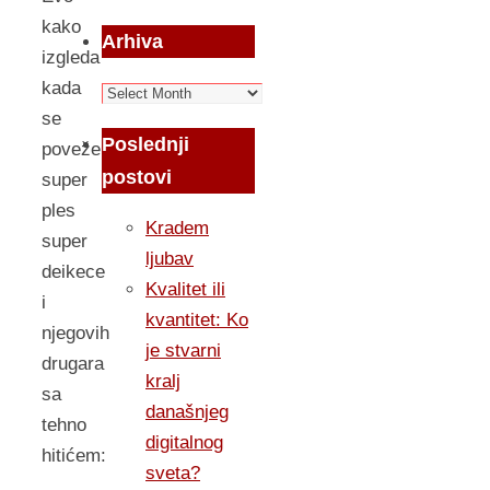
kako
Arhiva
izgleda
kada
Arhiva
se
Poslednji
poveže
postovi
super
ples
Kradem
super
ljubav
deikece
Kvalitet ili
i
kvantitet: Ko
njegovih
je stvarni
drugara
kralj
sa
današnjeg
tehno
digitalnog
hitićem:
sveta?