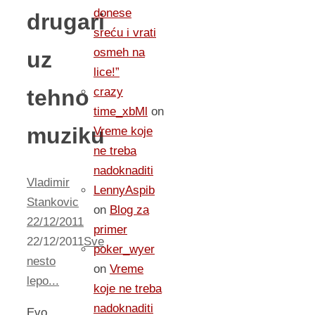
donese
drugari
sreću i vrati
osmeh na
uz
lice!”
tehno
crazy
time_xbMl
on
muziku
Vreme koje
ne treba
nadoknaditi
Vladimir
LennyAspib
Stankovic
on
Blog za
22/12/2011
primer
22/12/2011
Sve
poker_wyer
nesto
on
Vreme
lepo...
koje ne treba
nadoknaditi
Evo