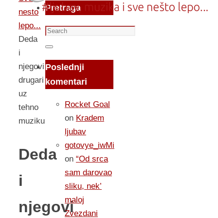
Pretraga
nesto
lepo...
Search
Deda
for:
Search
i
njegovi
Poslednji
drugari
komentari
uz
Rocket Goal
tehno
on
Kradem
muziku
ljubav
gotovye_iwMi
Deda
on
“Od srca
sam darovao
i
sliku, nek’
maloj
njegovi
Zvezdani