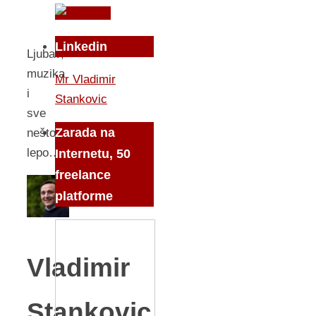
Linkedin
Ljubav,
muzika
Mr Vladimir
i
Stankovic
sve
Zarada na
nešto
lepo…
Internetu, 50
freelance
platforme
Vladimir
Stankovic