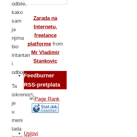
odbile,
kako
Zarada na
sam
Internetu,
ja
freelance
njima
platforme
from
bio
Mr Vladimir
iritantan
Stankovic
i
odbojan.
Feedburner
RSS-pretplata
Ta
iskrenost
je
u
meni
tada
Uslovi