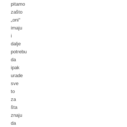
pitamo
zašto
„oni“
imaju
i
dalje
potrebu
da
ipak
urade
sve
to
za
šta
znaju
da