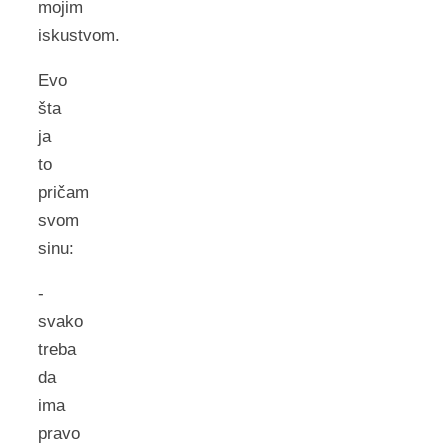
mojim
iskustvom.
Evo
šta
ja
to
pričam
svom
sinu:
-
svako
treba
da
ima
pravo