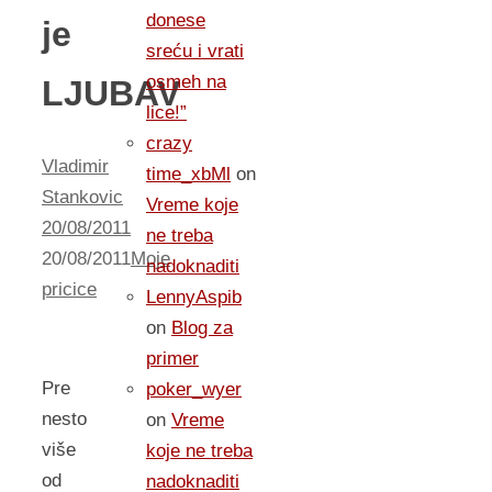
donese
je
sreću i vrati
osmeh na
LJUBAV
lice!”
crazy
Vladimir
time_xbMl
on
Stankovic
Vreme koje
20/08/2011
ne treba
20/08/2011
Moje
nadoknaditi
pricice
LennyAspib
on
Blog za
primer
Pre
poker_wyer
nesto
on
Vreme
više
koje ne treba
od
nadoknaditi