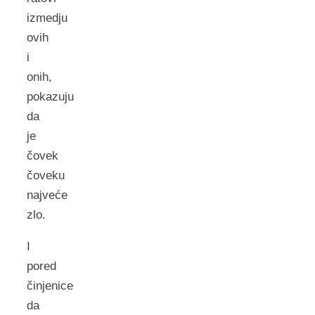
izmedju
ovih
i
onih,
pokazuju
da
je
čovek
čoveku
najveće
zlo.
I
pored
činjenice
da