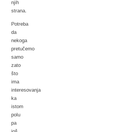
njih
strana.
Potreba
da
nekoga
pretučemo
samo
zato
što
ima
interesovanja
ka
istom
polu
pa
još