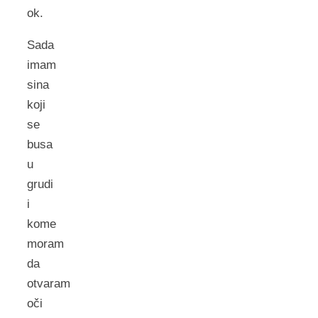
ok.
Sada
imam
sina
koji
se
busa
u
grudi
i
kome
moram
da
otvaram
oči