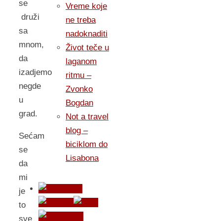
se
Vreme koje
druži
ne treba
sa
nadoknaditi
mnom,
Život teče u
da
laganom
izadjemo
ritmu –
negde
Zvonko
u
Bogdan
grad.
Not a travel
blog –
Sećam
biciklom do
se
Lisabona
da
mi
je
to
sve