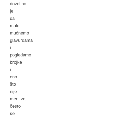
dovoljno
je
da
malo
mućnemo
glavurdama
i
pogledamo
brojke
i
ono
što
nije
merljivo,
često
se