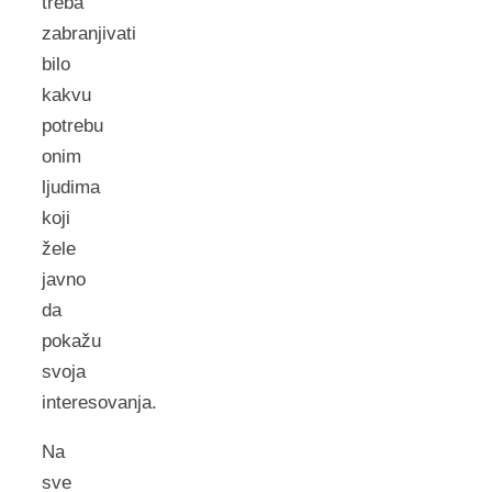
treba
zabranjivati
bilo
kakvu
potrebu
onim
ljudima
koji
žele
javno
da
pokažu
svoja
interesovanja.
Na
sve