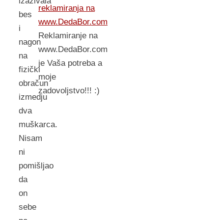
izazivala
reklamiranja na
bes
www.DedaBor.com
i
Reklamiranje na
nagon
www.DedaBor.com
na
je Vaša potreba a
fizički
moje
obračun
zadovoljstvo!!! :)
izmedju
dva
muškarca.
Nisam
ni
pomišljao
da
on
sebe