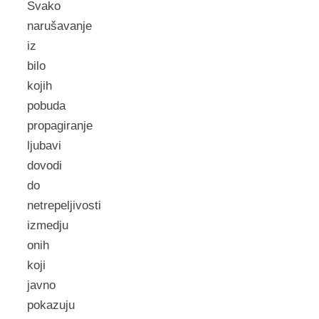
Svako
narušavanje
iz
bilo
kojih
pobuda
propagiranje
ljubavi
dovodi
do
netrepeljivosti
izmedju
onih
koji
javno
pokazuju