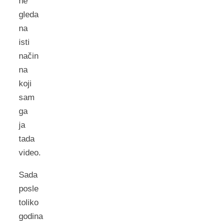
ne
gleda
na
isti
način
na
koji
sam
ga
ja
tada
video.
Sada
posle
toliko
godina