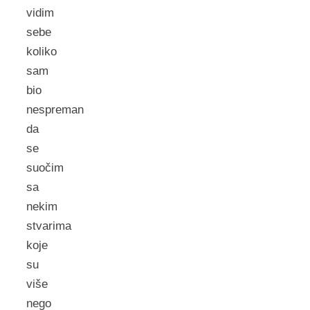
vidim
sebe
koliko
sam
bio
nespreman
da
se
suočim
sa
nekim
stvarima
koje
su
više
nego