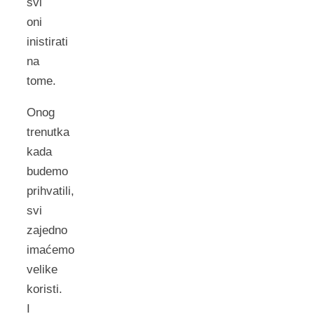
svi
oni
inistirati
na
tome.
Onog
trenutka
kada
budemo
prihvatili,
svi
zajedno
imaćemo
velike
koristi.
I