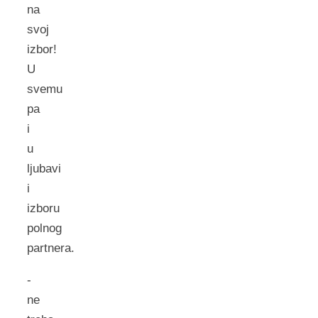
na
svoj
izbor!
U
svemu
pa
i
u
ljubavi
i
izboru
polnog
partnera.
-
ne