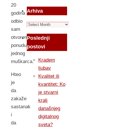
20
Arhiva
godina
odbio
Arhiva
sam
otvorenu
Poslednji
ponudu
postovi
jednog
Kradem
muškarca.
ljubav
Hteo
Kvalitet ili
je
kvantitet: Ko
da
je stvarni
zakaže
kralj
sastanak
današnjeg
i
digitalnog
da
sveta?