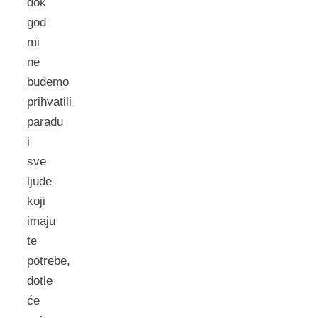
dok
god
mi
ne
budemo
prihvatili
paradu
i
sve
ljude
koji
imaju
te
potrebe,
dotle
će