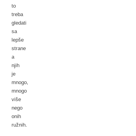
to
treba
gledati
sa
lepše
strane
a
njih
je
mnogo,
mnogo
više
nego
onih
ružnih.