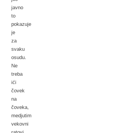
javno
to
pokazuje
je
za
svaku
osudu.
Ne
treba
ići
čovek
na
čoveka,
medjutim
vekovni
ratovi