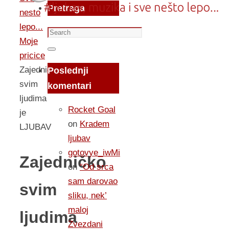
Pretraga
nesto
lepo...
Search
Moje
for:
Search
pricice
Zajedničko
Poslednji
svim
komentari
ljudima
Rocket Goal
je
on
Kradem
LJUBAV
ljubav
gotovye_iwMi
Zajedničko
on
“Od srca
sam darovao
svim
sliku, nek’
maloj
ljudima
Zvezdani