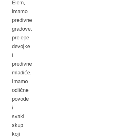
Elem,
imamo
predivne
gradove,
prelepe
devojke
i
predivne
mladiće.
Imamo
odlične
povode
i
svaki
skup
koji