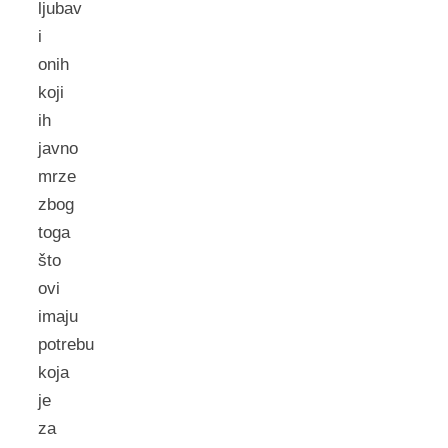
ljubav
i
onih
koji
ih
javno
mrze
zbog
toga
što
ovi
imaju
potrebu
koja
je
za