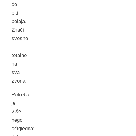
će
biti
belaja.
Znači
svesno
i
totalno
na
sva
zvona.
Potreba
je
više
nego
očigledna: