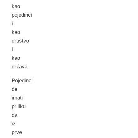
kao
pojedinci
i
kao
društvo
i
kao
država.
Pojedinci
će
imati
priliku
da
iz
prve