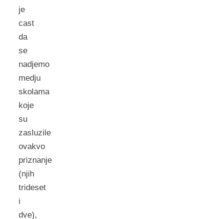
je
cast
da
se
nadjemo
medju
skolama
koje
su
zasluzile
ovakvo
priznanje
(njih
trideset
i
dve),