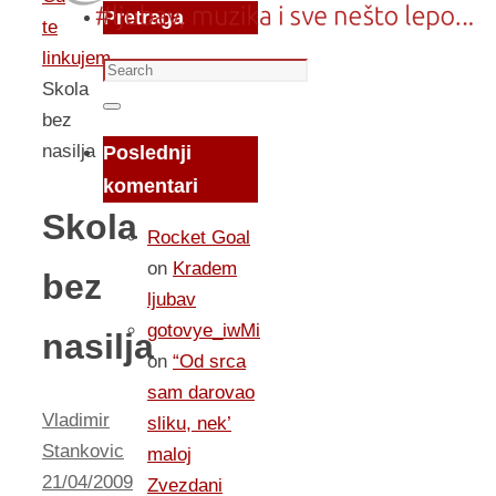
Pretraga
te
linkujem...
Search
Skola
for:
Search
bez
nasilja
Poslednji
komentari
Skola
Rocket Goal
on
Kradem
bez
ljubav
gotovye_iwMi
nasilja
on
“Od srca
sam darovao
Vladimir
sliku, nek’
Stankovic
maloj
21/04/2009
Zvezdani