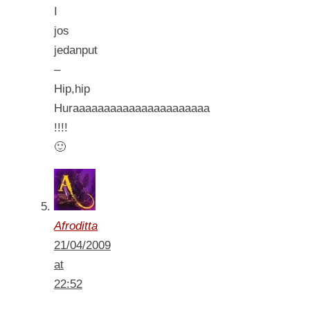
I
jos
jedanput
–
Hip,hip
Huraaaaaaaaaaaaaaaaaaaaaa
!!!!
🙂
Afroditta
21/04/2009
at
22:52