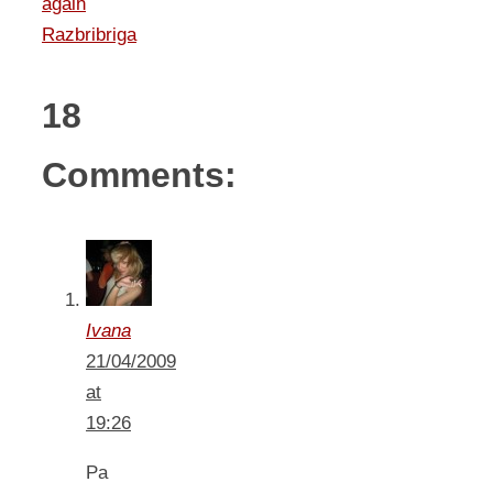
again
Razbribriga
18
Comments:
Ivana
21/04/2009
at
19:26
Pa