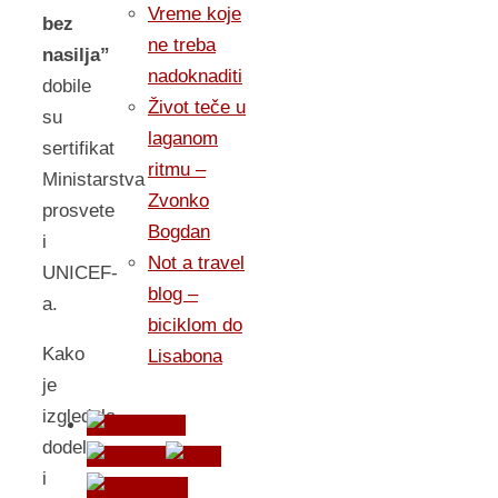
Vreme koje
bez
ne treba
nasilja”
nadoknaditi
dobile
Život teče u
su
laganom
sertifikat
ritmu –
Ministarstva
Zvonko
prosvete
Bogdan
i
Not a travel
UNICEF-
blog –
a.
biciklom do
Kako
Lisabona
je
izgledala
dodela
i