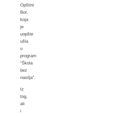
Opštini
Bor,
koja
je
uopšte
ušla
u
program
“Škola
bez
nasilja”.
Iz
tog,
ali
i