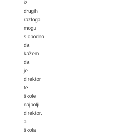
iz
drugih
razloga
mogu
slobodno
da
kažem
da
je
direktor
te
škole
najbolji
direktor,
a
škola