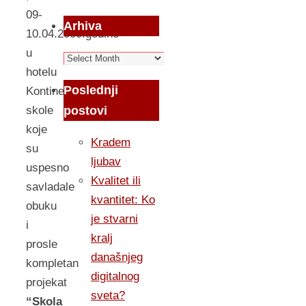
09-
Arhiva
10.04.2009.godine
u
Arhiva
hotelu
Poslednji
Kontinental,
postovi
skole
koje
Kradem
su
ljubav
uspesno
Kvalitet ili
savladale
kvantitet: Ko
obuku
je stvarni
i
kralj
prosle
današnjeg
kompletan
digitalnog
projekat
sveta?
“Skola