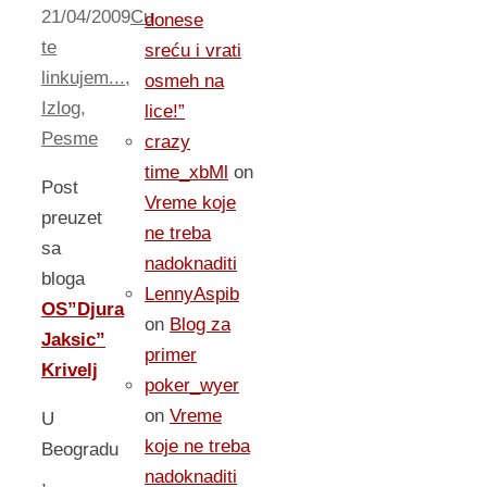
21/04/2009
Cu
donese
te
sreću i vrati
linkujem...
,
osmeh na
Izlog
,
lice!”
Pesme
crazy
time_xbMl
on
Post
Vreme koje
preuzet
ne treba
sa
nadoknaditi
bloga
LennyAspib
OS”Djura
on
Blog za
Jaksic”
primer
Krivelj
poker_wyer
on
Vreme
U
koje ne treba
Beogradu
nadoknaditi
,