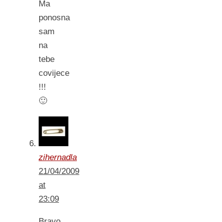
Ma
ponosna
sam
na
tebe
covijece
!!!
🙂
zihernadla
21/04/2009
at
23:09
Bravo