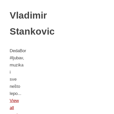
Vladimir
Stankovic
DedaBor
#ljubav,
muzika
i
sve
nešto
lepo...
View
all