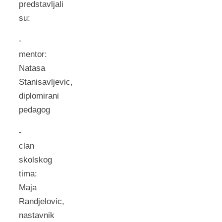
predstavljali
su:
-
mentor:
Natasa
Stanisavljevic,
diplomirani
pedagog
-
clan
skolskog
tima:
Maja
Randjelovic,
nastavnik