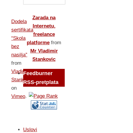
Zarada na
Dodela
Internetu,
sertifikata
freelance
“Skola
platforme
from
bez
Mr Vladimir
nasilja”
Stankovic
from
Vladimir
Feedburner
Stankovic
RSS-pretplata
on
Vimeo
.
Uslovi