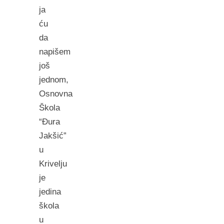
ja
ću
da
napišem
još
jednom,
Osnovna
Škola
“Đura
Jakšić”
u
Krivelju
je
jedina
škola
u