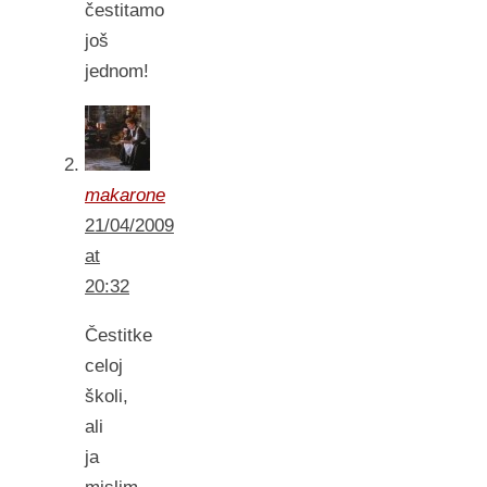
čestitamo
još
jednom!
makarone
21/04/2009
at
20:32
Čestitke
celoj
školi,
ali
ja