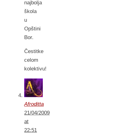
najbolja
škola
u
Opštini
Bor.
Čestitke
celom
kolektivu!
Afroditta
21/04/2009
at
22:51