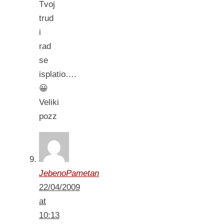
Tvoj
trud
i
rad
se
isplatio….
😀
Veliki
pozz
JebenoPametan
22/04/2009
at
10:13