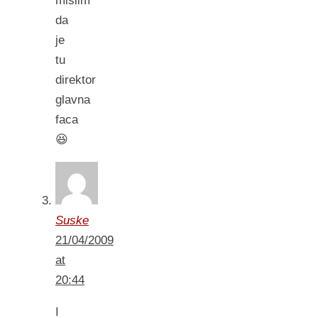
mislim
da
je
tu
direktor
glavna
faca
😆
Suske
21/04/2009
at
20:44
I