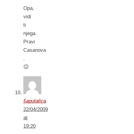
Opa,
vidi
ti
njega.
Pravi
Casanova
.
😉
šaputalica
22/04/2009
at
19:20