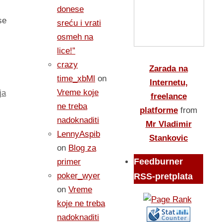
donese
se
sreću i vrati
osmeh na
lice!”
crazy
Zarada na
time_xbMl
on
Internetu,
Vreme koje
ja
freelance
ne treba
platforme
from
nadoknaditi
Mr Vladimir
LennyAspib
Stankovic
on
Blog za
Feedburner
primer
poker_wyer
RSS-pretplata
on
Vreme
koje ne treba
nadoknaditi