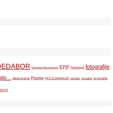
DEDABOR
fotografije
EPP
Facebook
Dragana Djermanovic
po...
Pesme
prosveta
obrazovanje
PEČALBARENJE
pečalba
pozadine
ZIVOT