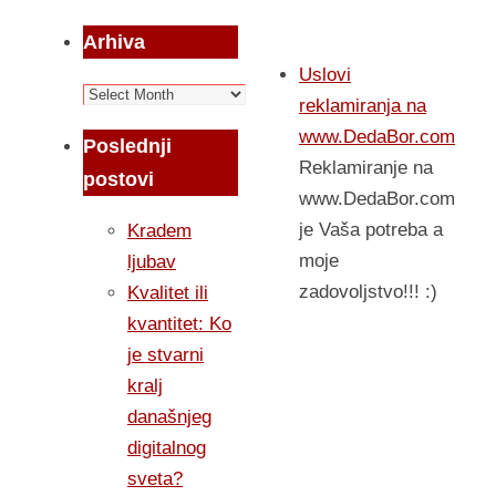
Arhiva
Uslovi
Arhiva
reklamiranja na
www.DedaBor.com
Poslednji
Reklamiranje na
postovi
www.DedaBor.com
je Vaša potreba a
Kradem
moje
ljubav
zadovoljstvo!!! :)
Kvalitet ili
kvantitet: Ko
je stvarni
kralj
današnjeg
digitalnog
sveta?