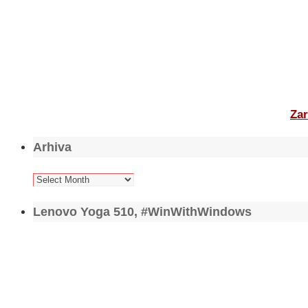
Zar
Arhiva
Arhiva
Lenovo Yoga 510, #WinWithWindows