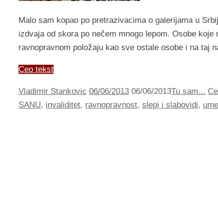
Malo sam kopao po pretrazivacima o galerijama u Srbiji
izdvaja od skora po nečem mnogo lepom. Osobe koje ne
ravnopravnom položaju kao sve ostale osobe i na taj 
Ceo tekst
Vladimir Stankovic
06/06/2013
06/06/2013
Tu sam...
Ce
SANU
,
invaliditet
,
ravnopravnost
,
slepi i slabovidi
,
ume