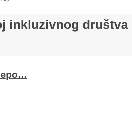
j inkluzivnog društva
 lepo…