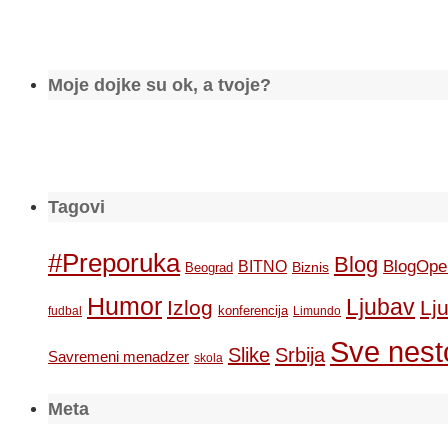
Moje dojke su ok, a tvoje?
Tagovi
#Preporuka
Blog
BlogOpe
BITNO
Biznis
Beograd
Humor
Ljubav
Izlog
Lj
konferencija
fudbal
Limundo
Sve nesto
Slike
Srbija
Savremeni menadzer
skola
Meta