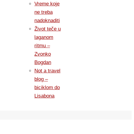
Vreme koje
ne treba
nadoknaditi
Život teče u
laganom
ritmu –
Zvonko
Bogdan
Not a travel
blog –
biciklom do
Lisabona