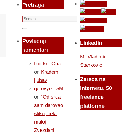
Pretraga
Search
for:
Search
Poslednji
Linkedin
komentari
Mr Vladimir
Rocket Goal
Stankovic
on
Kradem
Zarada na
ljubav
Internetu, 50
gotovye_iwMi
on
“Od srca
freelance
sam darovao
platforme
sliku, nek’
maloj
Zvezdani