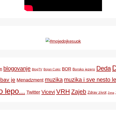
Deda
blogovanje
BOR
n
Borsko jezero
BlogTV
Bojan Cukic
ubav je
muzika
muzika i sve nesto le
Menadzment
 lepo...
VRH
Zajeb
Vicevi
Twitter
Zdrav zivot
Zena