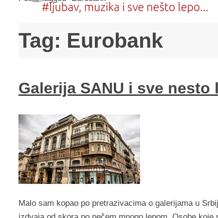
Tag:
Eurobank
Galerija SANU i sve nesto
Malo sam kopao po pretrazivacima o galerijama u Srbiji
izdvaja od skora po nečem mnogo lepom. Osobe koje ne