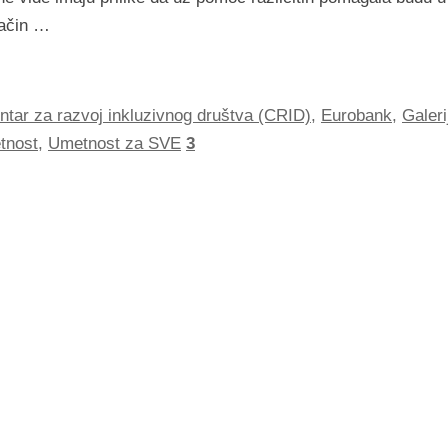
način …
ntar za razvoj inkluzivnog društva (CRID)
,
Eurobank
,
Galeri
tnost
,
Umetnost za SVE
3