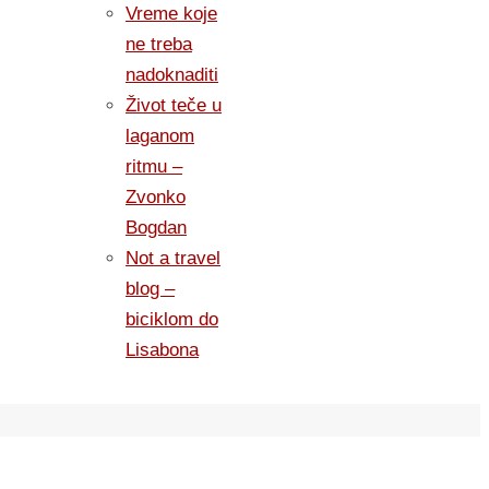
Vreme koje
ne treba
nadoknaditi
Život teče u
laganom
ritmu –
Zvonko
Bogdan
Not a travel
blog –
biciklom do
Lisabona