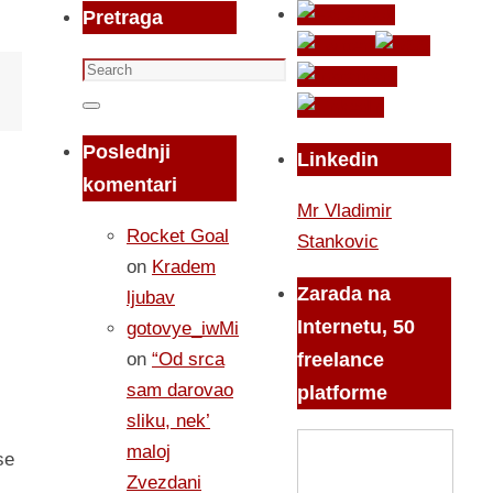
Pretraga
Search
for:
Search
Poslednji
Linkedin
komentari
Mr Vladimir
Rocket Goal
Stankovic
on
Kradem
Zarada na
ljubav
Internetu, 50
gotovye_iwMi
on
“Od srca
freelance
sam darovao
platforme
sliku, nek’
maloj
se
Zvezdani