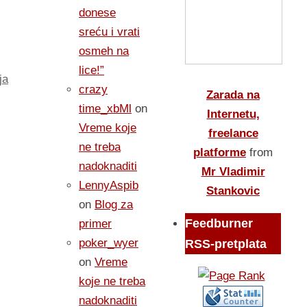
donese
sreću i vrati
osmeh na
lice!”
ja
crazy
Zarada na
time_xbMl
on
Internetu,
Vreme koje
freelance
ne treba
platforme
from
nadoknaditi
Mr Vladimir
LennyAspib
Stankovic
on
Blog za
Feedburner
primer
poker_wyer
RSS-pretplata
on
Vreme
koje ne treba
nadoknaditi