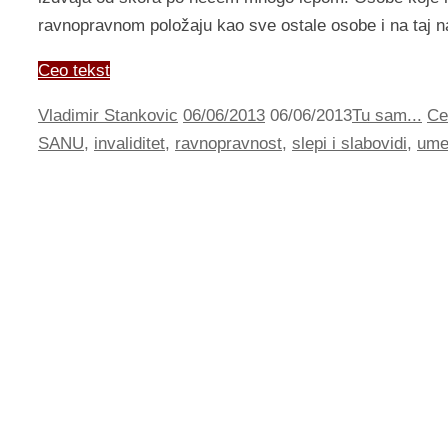
ravnopravnom položaju kao sve ostale osobe i na taj 
Ceo tekst
Vladimir Stankovic
06/06/2013
06/06/2013
Tu sam...
Ce
SANU
,
invaliditet
,
ravnopravnost
,
slepi i slabovidi
,
ume