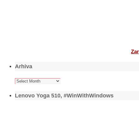
Zar
Arhiva
Arhiva
Lenovo Yoga 510, #WinWithWindows