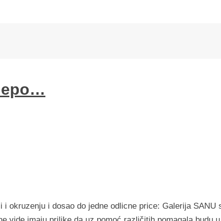
 lepo…
 i okruzenju i dosao do jedne odlicne price: Galerija SANU 
 vide imaju prilike da uz pomoć različitih pomagala budu u