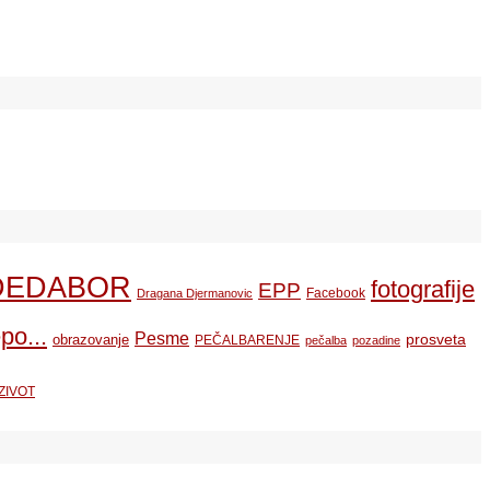
DEDABOR
fotografije
EPP
Facebook
Dragana Djermanovic
po...
Pesme
prosveta
obrazovanje
PEČALBARENJE
pečalba
pozadine
ZIVOT