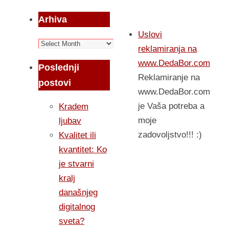
Arhiva
Uslovi
Arhiva
reklamiranja na
www.DedaBor.com
Poslednji
Reklamiranje na
postovi
www.DedaBor.com
je Vaša potreba a
Kradem
moje
ljubav
zadovoljstvo!!! :)
Kvalitet ili
kvantitet: Ko
je stvarni
kralj
današnjeg
digitalnog
sveta?