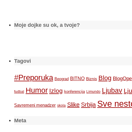
Moje dojke su ok, a tvoje?
Tagovi
#Preporuka
Blog
BlogOpe
BITNO
Biznis
Beograd
Humor
Ljubav
Izlog
Lj
konferencija
fudbal
Limundo
Sve nesto
Slike
Srbija
Savremeni menadzer
skola
Meta