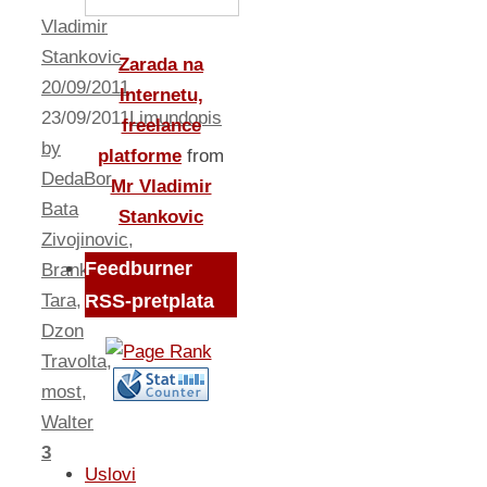
Vladimir
Stankovic
Zarada na
20/09/2011
Internetu,
23/09/2011
Limundopis
freelance
by
platforme
from
DedaBor
Mr Vladimir
Bata
Stankovic
Zivojinovic
,
Feedburner
Brankovica
Tara
,
RSS-pretplata
Dzon
Travolta
,
most
,
Walter
3
Uslovi