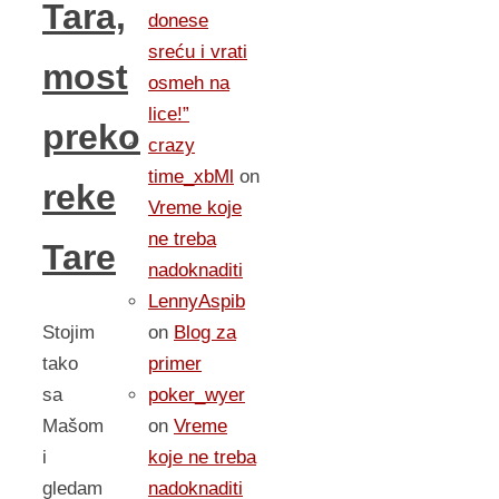
Tara,
donese
sreću i vrati
most
osmeh na
lice!”
preko
crazy
time_xbMl
on
reke
Vreme koje
ne treba
Tare
nadoknaditi
LennyAspib
Stojim
on
Blog za
tako
primer
sa
poker_wyer
Mašom
on
Vreme
i
koje ne treba
gledam
nadoknaditi