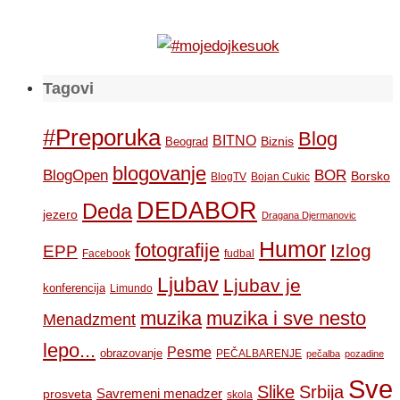
Tagovi
#Preporuka
Blog
BITNO
Biznis
Beograd
blogovanje
BOR
BlogOpen
Borsko
BlogTV
Bojan Cukic
DEDABOR
Deda
jezero
Dragana Djermanovic
Humor
fotografije
Izlog
EPP
Facebook
fudbal
Ljubav
Ljubav je
konferencija
Limundo
muzika
muzika i sve nesto
Menadzment
lepo...
Pesme
obrazovanje
PEČALBARENJE
pečalba
pozadine
Sve
Slike
Srbija
Savremeni menadzer
prosveta
skola