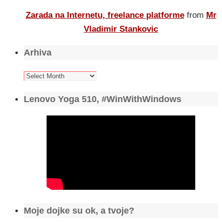
Zarada na Internetu, freelance platforme
from
Mr
Vladimir Stankovic
Arhiva
Arhiva
Lenovo Yoga 510, #WinWithWindows
Moje dojke su ok, a tvoje?