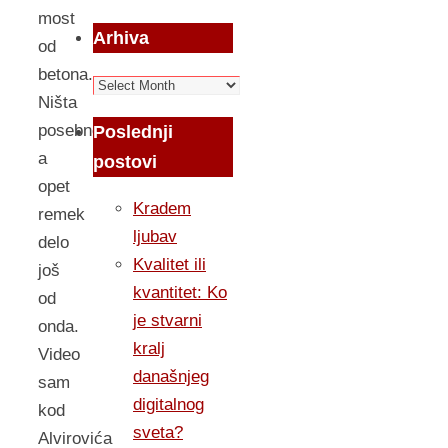
most
Arhiva
od
betona.
Arhiva
Ništa
posebno,
Poslednji
a
postovi
opet
Kradem
remek
ljubav
delo
Kvalitet ili
još
kvantitet: Ko
od
je stvarni
onda.
kralj
Video
današnjeg
sam
digitalnog
kod
sveta?
Alvirovića