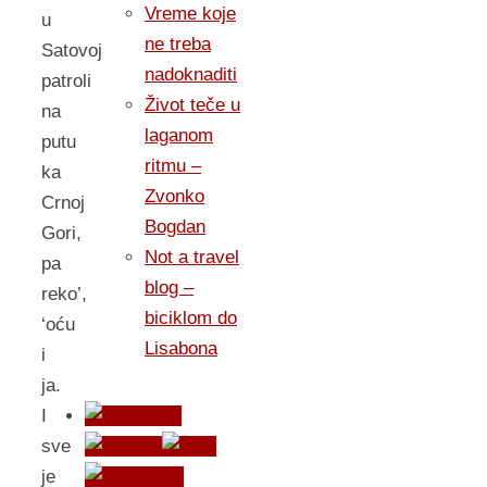
Vreme koje
u
ne treba
Satovoj
nadoknaditi
patroli
Život teče u
na
laganom
putu
ritmu –
ka
Zvonko
Crnoj
Bogdan
Gori,
Not a travel
pa
blog –
reko’,
biciklom do
‘oću
Lisabona
i
ja.
I
sve
je