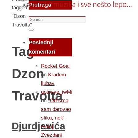
Pretraga
tagged
"Dzon
Search
Travolta"
for:
Search
Poslednji
Tag:
komentari
Rocket Goal
Dzon
on
Kradem
ljubav
Travolta
gotovye_iwMi
on
“Od srca
sam darovao
sliku, nek’
Djurdjevića
maloj
Zvezdani