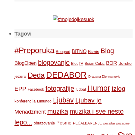
Tagovi
#Preporuka
Blog
BITNO
Biznis
Beograd
blogovanje
BOR
BlogOpen
Borsko
BlogTV
Bojan Cukic
DEDABOR
Deda
jezero
Dragana Djermanovic
Humor
fotografije
Izlog
EPP
Facebook
fudbal
Ljubav
Ljubav je
konferencija
Limundo
muzika
muzika i sve nesto
Menadzment
lepo...
Pesme
obrazovanje
PEČALBARENJE
pečalba
pozadine