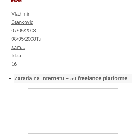
tekst
Vladimir
Stankovic
07/05/2008
08/05/2008
Tu
sam...
Idea
16
Zarada na Internetu – 50 freelance platforme