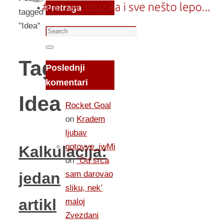
Pretraga
tagged
"Idea"
Search
for:
Search
Tag:
Poslednji
komentari
Idea
Rocket Goal
on
Kradem
ljubav
gotovye_iwMi
Kalkulacija:
on
“Od srca
sam darovao
jedan
sliku, nek’
artikl
maloj
Zvezdani