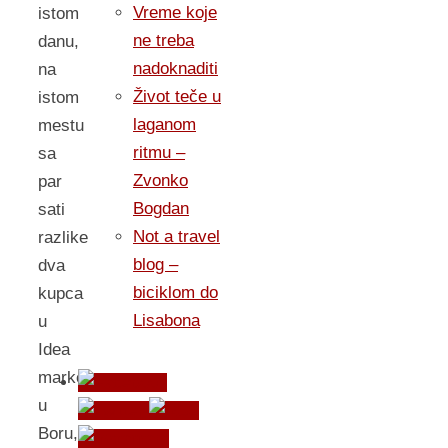
Vreme koje
istom
ne treba
danu,
nadoknaditi
na
Život teče u
istom
laganom
mestu
ritmu –
sa
Zvonko
par
Bogdan
sati
Not a travel
razlike
blog –
dva
biciklom do
kupca
Lisabona
u
Idea
marketu
u
Boru,