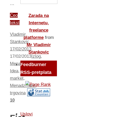
…
Ceo
Zarada na
tekst
Internetu,
freelance
Vladimir
platforme
from
Stankovic
Mr Vladimir
17/02/2013
Stankovic
17/02/2013
Izlog
,
Menadzment
Feedburner
Idea
,
RSS-pretplata
market
,
Menadzment
,
trgovina
10
Uslovi