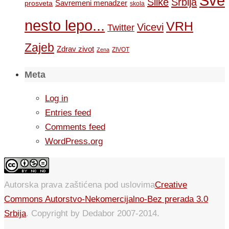
Sve
Slike
Srbija
Savremeni menadzer
prosveta
skola
nesto lepo...
VRH
Vicevi
Twitter
Zajeb
Zdrav zivot
ZIVOT
Zena
Meta
Log in
Entries feed
Comments feed
WordPress.org
Autorska prava zaštićena pod uslovima
Creative
Commons Autorstvo-Nekomercijalno-Bez prerada 3.0
Srbija
. Copyright by Dedabor 2007-2014.