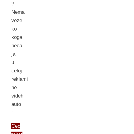
?
Nema
veze
ko
koga
peca,
ja
u
celoj
reklami
ne
videh
auto
!
Ceo