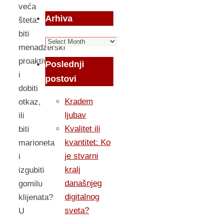
veća
Arhiva
šteta:
biti
Arhiva
menadzerski
proaktivan
Poslednji
i
postovi
dobiti
Kradem
otkaz,
ljubav
ili
Kvalitet ili
biti
kvantitet: Ko
marioneta
je stvarni
i
kralj
izgubiti
današnjeg
gomilu
digitalnog
klijenata?
sveta?
U