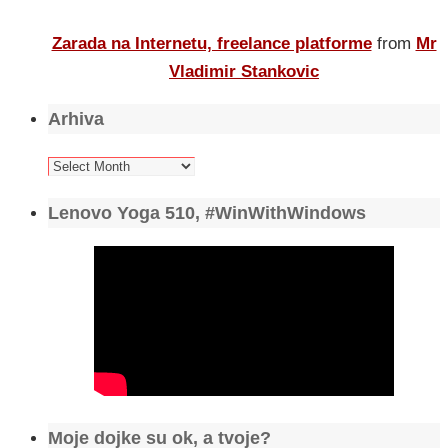
Zarada na Internetu, freelance platforme
from
Mr
Vladimir Stankovic
Arhiva
Arhiva
Lenovo Yoga 510, #WinWithWindows
Moje dojke su ok, a tvoje?