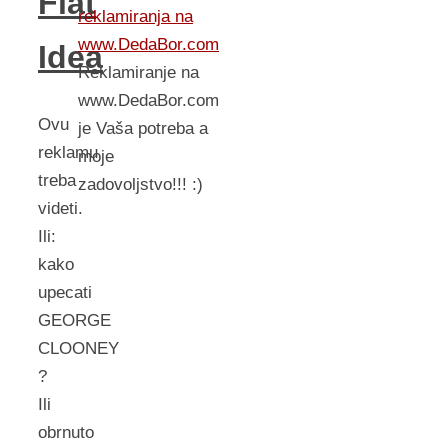
Fiat
reklamiranja na
www.DedaBor.com
Idea
Reklamiranje na
www.DedaBor.com
Ovu
je Vaša potreba a
reklamu
moje
treba
zadovoljstvo!!! :)
videti.
Ili:
kako
upecati
GEORGE
CLOONEY
?
Ili
obrnuto