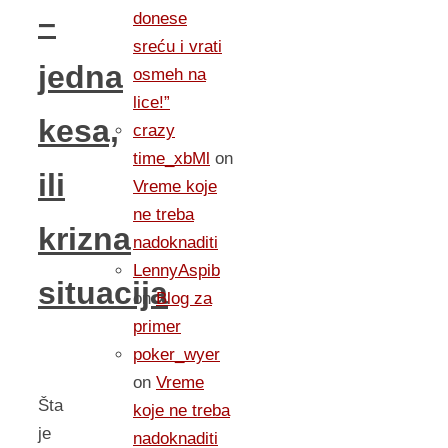
–
donese
sreću i vrati
jedna
osmeh na
lice!”
kesa,
crazy
time_xbMl
on
ili
Vreme koje
ne treba
krizna
nadoknaditi
LennyAspib
situacija
on
Blog za
primer
poker_wyer
on
Vreme
Šta
koje ne treba
je
nadoknaditi