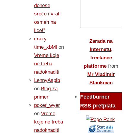
donese
sreću i vrati
osmeh na
lice!”
crazy
Zarada na
time_xbMl
on
Internetu,
Vreme koje
freelance
ne treba
platforme
from
nadoknaditi
Mr Vladimir
LennyAspib
Stankovic
on
Blog za
Feedburner
primer
poker_wyer
RSS-pretplata
on
Vreme
koje ne treba
nadoknaditi