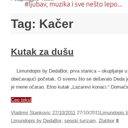
Tag:
Kačer
Kutak za dušu
Limundopis by DedaBor, prva stanica – okupljanje u U
obećavajući početak. O svemu što se dešavalo Deda je v
je mene očarao. Etno kutak „Lazarevi konaci.“ Domaći
Ceo tekst
Vladimir Stankovic
27/10/2011
27/10/2011
Limundopis 
Limundopis by DedaBor
,
seoski turizam
,
Zlatibor
8