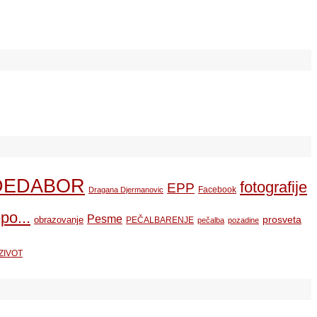
DEDABOR
fotografije
EPP
Facebook
Dragana Djermanovic
po...
Pesme
prosveta
obrazovanje
PEČALBARENJE
pečalba
pozadine
ZIVOT