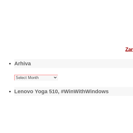
Zar
Arhiva
Arhiva
Lenovo Yoga 510, #WinWithWindows