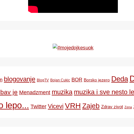
Deda
blogovanje
BOR
n
Borsko jezero
BlogTV
Bojan Cukic
ubav je
muzika
muzika i sve nesto le
Menadzment
 lepo...
VRH
Zajeb
Vicevi
Twitter
Zdrav zivot
Zena