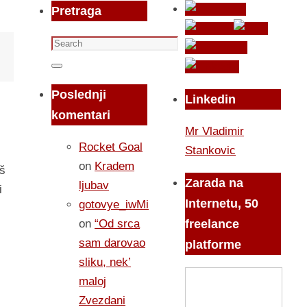
Pretraga
Search
for:
Search
Poslednji
Linkedin
komentari
Mr Vladimir
Rocket Goal
Stankovic
on
Kradem
aš
Zarada na
ljubav
i
Internetu, 50
gotovye_iwMi
on
“Od srca
freelance
sam darovao
platforme
sliku, nek’
maloj
Zvezdani