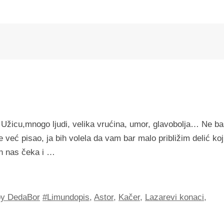
žicu,mnogo ljudi, velika vrućina, umor, glavobolja… Ne b
eć pisao, ja bih volela da vam bar malo približim delić koj
n nas čeka i …
by DedaBor
#Limundopis
,
Astor
,
Kačer
,
Lazarevi konaci
,