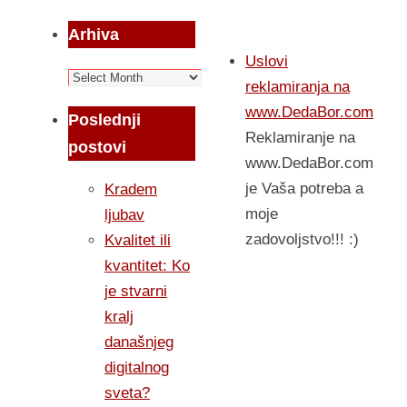
Arhiva
Uslovi
Arhiva
reklamiranja na
www.DedaBor.com
Poslednji
Reklamiranje na
postovi
www.DedaBor.com
je Vaša potreba a
Kradem
moje
ljubav
zadovoljstvo!!! :)
Kvalitet ili
kvantitet: Ko
je stvarni
kralj
današnjeg
digitalnog
sveta?