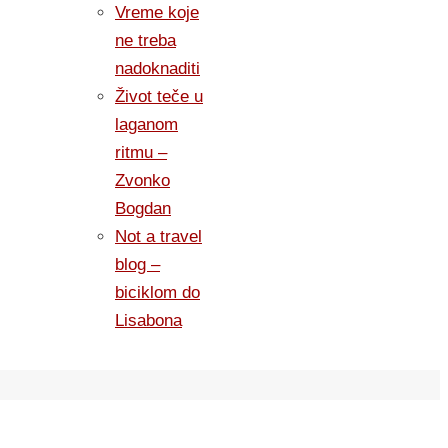
Vreme koje
ne treba
nadoknaditi
Život teče u
laganom
ritmu –
Zvonko
Bogdan
Not a travel
blog –
biciklom do
Lisabona