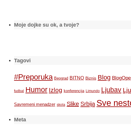
Moje dojke su ok, a tvoje?
Tagovi
#Preporuka
Blog
BlogOpe
BITNO
Biznis
Beograd
Humor
Ljubav
Izlog
Lj
konferencija
fudbal
Limundo
Sve nesto
Slike
Srbija
Savremeni menadzer
skola
Meta