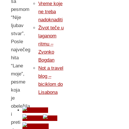
sa
Vreme koje
pesmom
ne treba
“Nije
nadoknaditi
ljubav
Život teče u
stvar”.
laganom
Posle
ritmu –
največeg
Zvonko
hita
Bogdan
“Lane
Not a travel
moje”,
blog –
pesme
biciklom do
koja
Lisabona
je
obeležila
i
preti