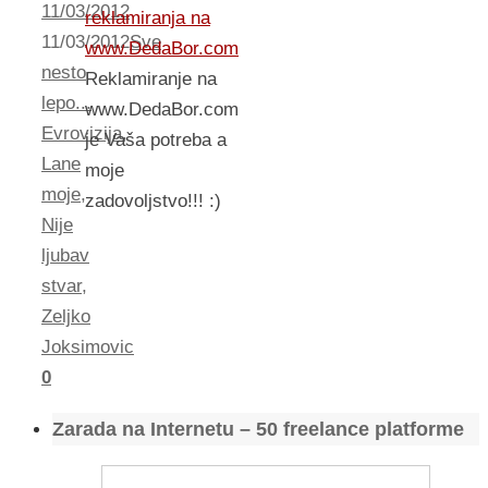
11/03/2012
reklamiranja na
11/03/2012
Sve
www.DedaBor.com
nesto
Reklamiranje na
lepo...
www.DedaBor.com
Evrovizija
,
je Vaša potreba a
Lane
moje
moje
,
zadovoljstvo!!! :)
Nije
ljubav
stvar
,
Zeljko
Joksimovic
0
Zarada na Internetu – 50 freelance platforme