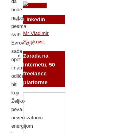
da
bude
najbolja
Linkedin
pesma
Mr Vladimir
svih
Stankovic
Evrovizija,
sada
Zarada na
opet
Internetu, 50
imamo
freelance
odličan
platforme
hit
koji
Željko
peva
neverovatnom
energijom