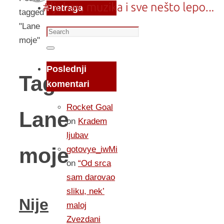
Pretraga
tagged
"Lane
Search
moje"
for:
Search
Poslednji
Tag:
komentari
Rocket Goal
Lane
on
Kradem
ljubav
moje
gotovye_iwMi
on
“Od srca
sam darovao
sliku, nek’
Nije
maloj
Zvezdani