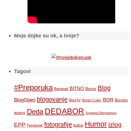
Moje dojke su ok, a tvoje?
Tagovi
#Preporuka
Blog
BITNO
Biznis
Beograd
blogovanje
BOR
BlogOpen
Borsko
BlogTV
Bojan Cukic
DEDABOR
Deda
jezero
Dragana Djermanovic
Humor
fotografije
Izlog
EPP
Facebook
fudbal