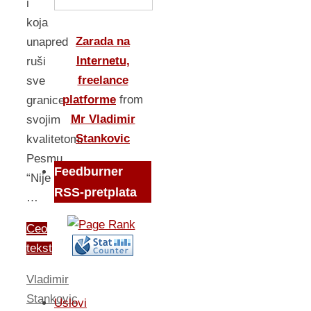
i
koja
Zarada na
unapred
Internetu,
ruši
freelance
sve
platforme
from
granice
Mr Vladimir
svojim
Stankovic
kvalitetom.
Pesmu
Feedburner
“Nije
RSS-pretplata
…
Ceo
tekst
Vladimir
Stankovic
Uslovi