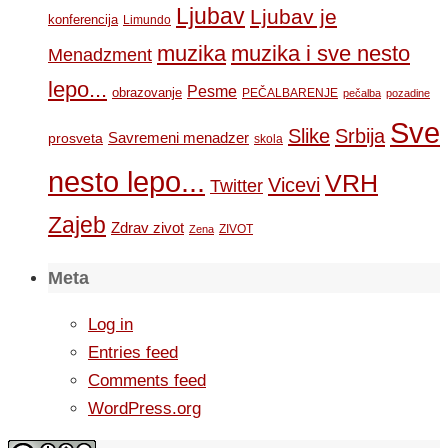
Ljubav
Ljubav je
konferencija
Limundo
muzika
muzika i sve nesto
Menadzment
lepo...
Pesme
obrazovanje
PEČALBARENJE
pečalba
pozadine
Sve
Slike
Srbija
Savremeni menadzer
prosveta
skola
nesto lepo...
VRH
Vicevi
Twitter
Zajeb
Zdrav zivot
ZIVOT
Zena
Meta
Log in
Entries feed
Comments feed
WordPress.org