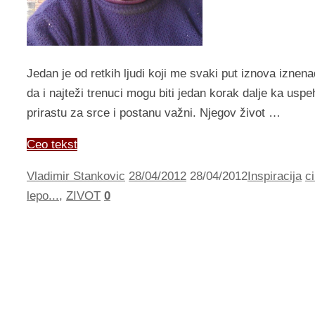
Jedan je od retkih ljudi koji me svaki put iznova iznen
da i najteži trenuci mogu biti jedan korak dalje ka usp
prirastu za srce i postanu važni. Njegov život …
Ceo tekst
Vladimir Stankovic
28/04/2012
28/04/2012
Inspiracija
c
lepo...
,
ZIVOT
0