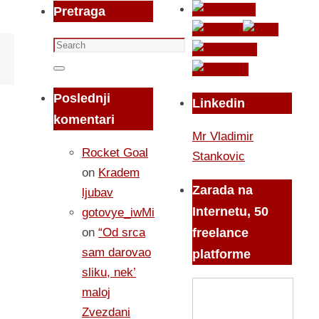
Pretraga
Search
for:
Search
Poslednji
Linkedin
komentari
Mr Vladimir
Rocket Goal
Stankovic
on
Kradem
Zarada na
ljubav
Internetu, 50
gotovye_iwMi
on
“Od srca
freelance
sam darovao
platforme
sliku, nek’
maloj
Zvezdani