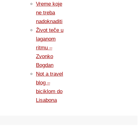
Vreme koje
ne treba
nadoknaditi
Život teče u
laganom
ritmu –
Zvonko
Bogdan
Not a travel
blog –
biciklom do
Lisabona