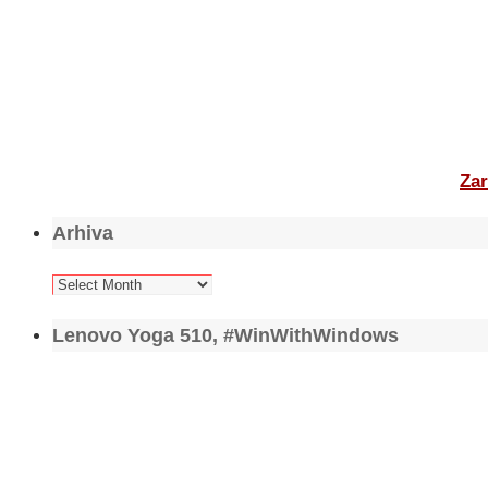
Zar
Arhiva
Arhiva
Lenovo Yoga 510, #WinWithWindows