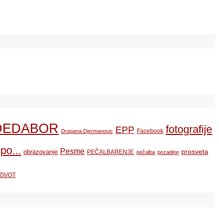
DEDABOR
fotografije
EPP
Facebook
Dragana Djermanovic
po...
Pesme
prosveta
obrazovanje
PEČALBARENJE
pečalba
pozadine
ZIVOT