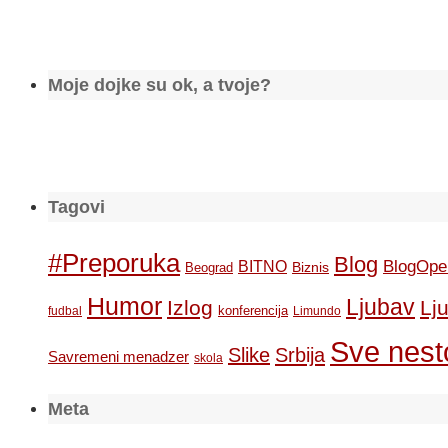
Moje dojke su ok, a tvoje?
Tagovi
#Preporuka
Blog
BlogOpe
BITNO
Biznis
Beograd
Humor
Ljubav
Izlog
Lj
konferencija
fudbal
Limundo
Sve nesto
Slike
Srbija
Savremeni menadzer
skola
Meta