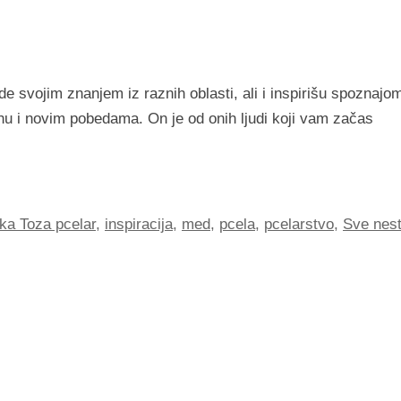
ade svojim znanjem iz raznih oblasti, ali i inspirišu spoznaj
ehu i novim pobedama. On je od onih ljudi koji vam začas
ika Toza pcelar
,
inspiracija
,
med
,
pcela
,
pcelarstvo
,
Sve nes