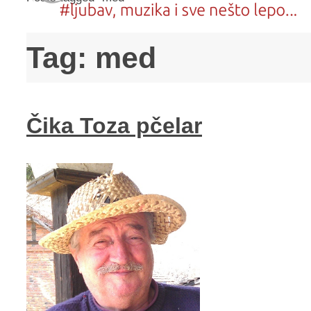
Tag:
med
Čika Toza pčelar