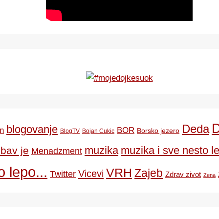
Deda
blogovanje
BOR
n
Borsko jezero
BlogTV
Bojan Cukic
ubav je
muzika
muzika i sve nesto le
Menadzment
 lepo...
VRH
Zajeb
Vicevi
Twitter
Zdrav zivot
Zena