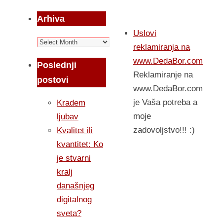
Arhiva
Uslovi
Arhiva
reklamiranja na
www.DedaBor.com
Poslednji
Reklamiranje na
postovi
www.DedaBor.com
je Vaša potreba a
Kradem
moje
ljubav
zadovoljstvo!!! :)
Kvalitet ili
kvantitet: Ko
je stvarni
kralj
današnjeg
digitalnog
sveta?