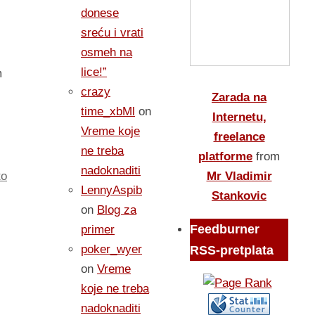
donese
sreću i vrati
osmeh na
lice!”
om
crazy
Zarada na
time_xbMl
on
Internetu,
Vreme koje
freelance
ne treba
platforme
from
nadoknaditi
to
Mr Vladimir
LennyAspib
Stankovic
on
Blog za
Feedburner
primer
poker_wyer
RSS-pretplata
on
Vreme
koje ne treba
nadoknaditi