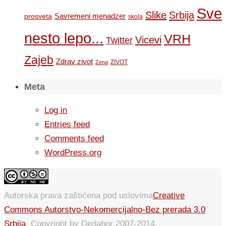
Sve
Slike
Srbija
Savremeni menadzer
prosveta
skola
nesto lepo...
VRH
Vicevi
Twitter
Zajeb
Zdrav zivot
ZIVOT
Zena
Meta
Log in
Entries feed
Comments feed
WordPress.org
Autorska prava zaštićena pod uslovima
Creative
Commons Autorstvo-Nekomercijalno-Bez prerada 3.0
Srbija
. Copyright by Dedabor 2007-2014.