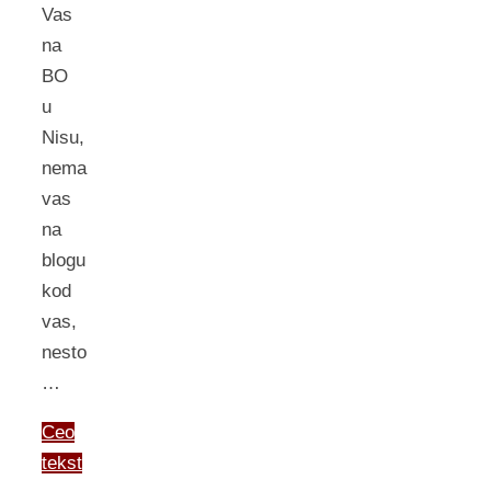
Vas
na
BO
u
Nisu,
nema
vas
na
blogu
kod
vas,
nesto
…
Ceo
tekst