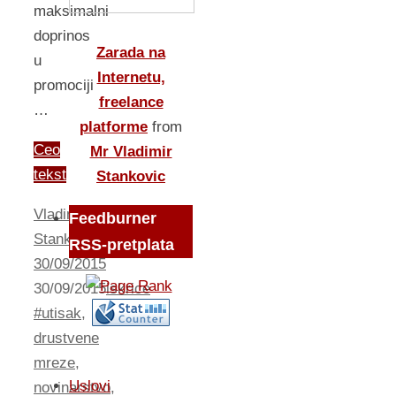
maksimalni
doprinos
Zarada na
u
Internetu,
promociji
freelance
…
platforme
from
Ceo
Mr Vladimir
tekst
Stankovic
Vladimir
Feedburner
Stankovic
RSS-pretplata
30/09/2015
30/09/2015
iskrice
#utisak
,
drustvene
mreze
,
Uslovi
novinarstvo
,