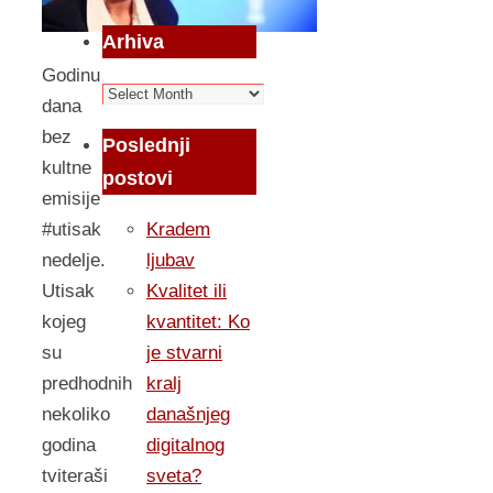
Arhiva
Godinu
Arhiva
dana
bez
Poslednji
kultne
postovi
emisije
#utisak
Kradem
nedelje.
ljubav
Utisak
Kvalitet ili
kojeg
kvantitet: Ko
su
je stvarni
predhodnih
kralj
nekoliko
današnjeg
godina
digitalnog
tviteraši
sveta?