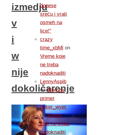
izmedju
donese
sreću i vrati
v
osmeh na
lice!”
i
crazy
time_xbMl
on
w
Vreme koje
ne treba
nije
nadoknaditi
LennyAspib
dokoličarenje
on
Blog za
primer
poker_wyer
on
Vreme
koje ne treba
nadoknaditi