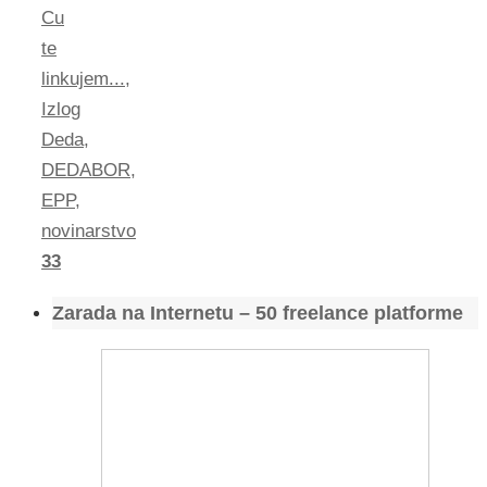
Cu
te
linkujem...
,
Izlog
Deda
,
DEDABOR
,
EPP
,
novinarstvo
33
Zarada na Internetu – 50 freelance platforme