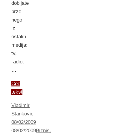
dobijate
brze
nego
iz
ostalih
medija:
tv,
radio,
…
Ceo
tekst
Vladimir
Stankovic
08/02/2009
08/02/2009
Biznis
,