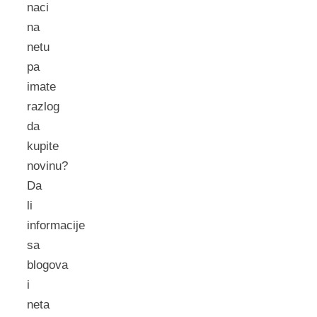
naci
na
netu
pa
imate
razlog
da
kupite
novinu?
Da
li
informacije
sa
blogova
i
neta