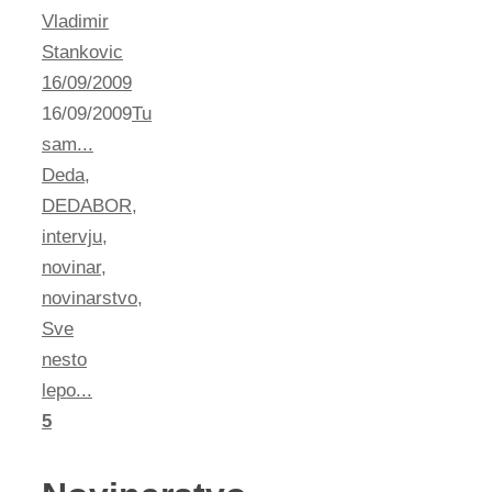
Vladimir
Stankovic
16/09/2009
16/09/2009
Tu
sam...
Deda
,
DEDABOR
,
intervju
,
novinar
,
novinarstvo
,
Sve
nesto
lepo...
5