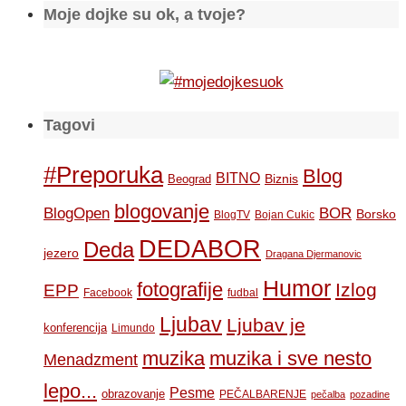
Moje dojke su ok, a tvoje?
Tagovi
#Preporuka
Blog
BITNO
Biznis
Beograd
blogovanje
BOR
BlogOpen
Borsko
BlogTV
Bojan Cukic
DEDABOR
Deda
jezero
Dragana Djermanovic
Humor
fotografije
Izlog
EPP
Facebook
fudbal
Ljubav
Ljubav je
konferencija
Limundo
muzika
muzika i sve nesto
Menadzment
lepo...
Pesme
obrazovanje
PEČALBARENJE
pečalba
pozadine