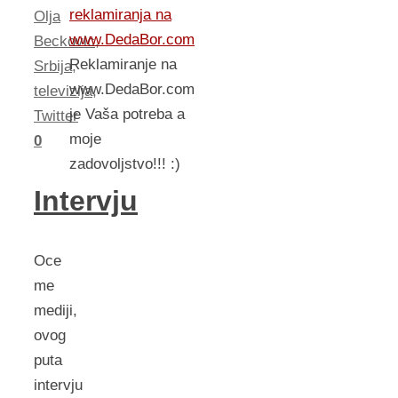
reklamiranja na
Olja
www.DedaBor.com
Beckovic
,
Reklamiranje na
Srbija
,
www.DedaBor.com
televizija
,
je Vaša potreba a
Twitter
moje
0
zadovoljstvo!!! :)
Intervju
Oce
me
mediji,
ovog
puta
intervju