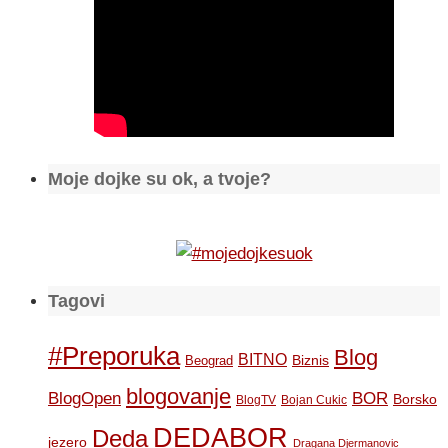
Moje dojke su ok, a tvoje?
Tagovi
#Preporuka
Blog
BITNO
Biznis
Beograd
blogovanje
BOR
BlogOpen
Borsko
BlogTV
Bojan Cukic
DEDABOR
Deda
jezero
Dragana Djermanovic