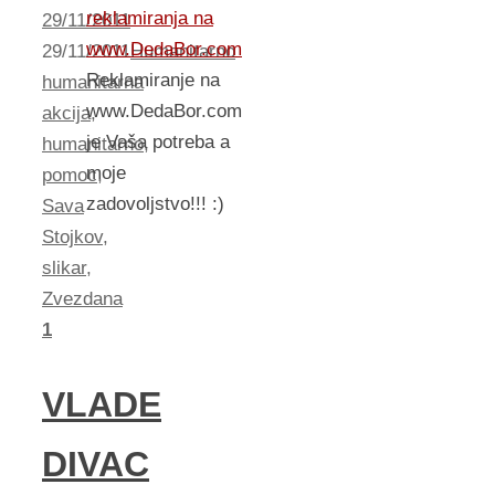
reklamiranja na
29/11/2011
www.DedaBor.com
29/11/2011
Humanitarno
Reklamiranje na
humanitarna
www.DedaBor.com
akcija
,
je Vaša potreba a
humanitarno
,
moje
pomoc
,
zadovoljstvo!!! :)
Sava
Stojkov
,
slikar
,
Zvezdana
1
VLADE
DIVAC