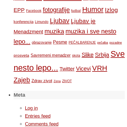
Humor
fotografije
Izlog
EPP
Facebook
fudbal
Ljubav
Ljubav je
konferencija
Limundo
muzika
muzika i sve nesto
Menadzment
lepo...
Pesme
obrazovanje
PEČALBARENJE
pečalba
pozadine
Sve
Slike
Srbija
Savremeni menadzer
prosveta
skola
nesto lepo...
VRH
Vicevi
Twitter
Zajeb
Zdrav zivot
ZIVOT
Zena
Meta
Log in
Entries feed
Comments feed