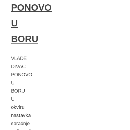
PONOVO
U
BORU
VLADE
DIVAC
PONOVO
U
BORU
U
okviru
nastavka
saradnje