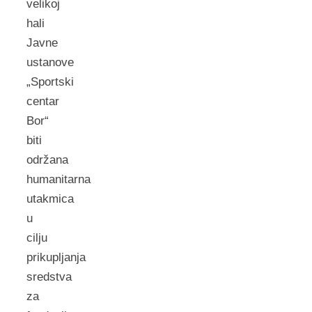
velikoj
hali
Javne
ustanove
„Sportski
centar
Bor“
biti
održana
humanitarna
utakmica
u
cilju
prikupljanja
sredstva
za