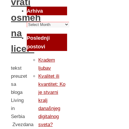
vrati
Arhiva
osmeh
Arhiva
na
Poslednji
lice!”
postovi
Kradem
tekst
ljubav
preuzet
Kvalitet ili
sa
kvantitet: Ko
bloga
je stvarni
Living
kralj
in
današnjeg
Serbia
digitalnog
Zvezdana
sveta?