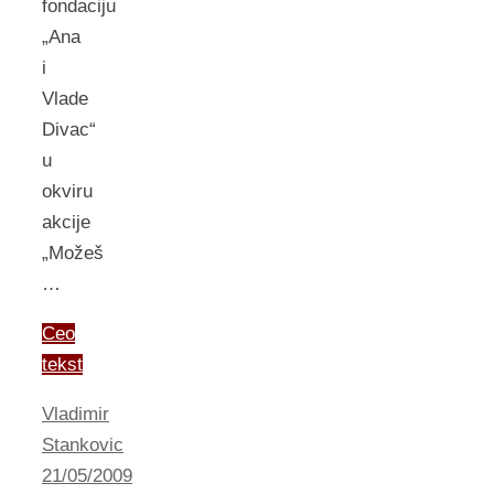
fondaciju
„Ana
i
Vlade
Divac“
u
okviru
akcije
„Možeš
…
Ceo
tekst
Vladimir
Stankovic
21/05/2009