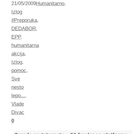
21/05/2009
Humanitarno
,
Izlog
#Preporuka
,
DEDABOR
,
EPP
,
humanitarna
akcija
,
Izlog
,
pomoc
,
Sve
nesto
lepo...
,
Vlade
Divac
0