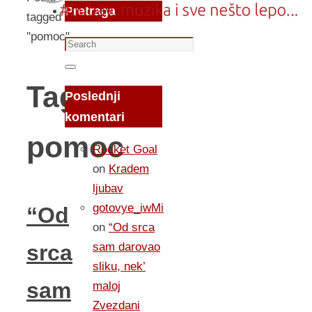
Pretraga
tagged
"pomoc"
Search
for:
Search
Tag:
Poslednji
komentari
pomoc
Rocket Goal
on
Kradem
ljubav
gotovye_iwMi
“Od
on
“Od srca
sam darovao
srca
sliku, nek’
sam
maloj
Zvezdani