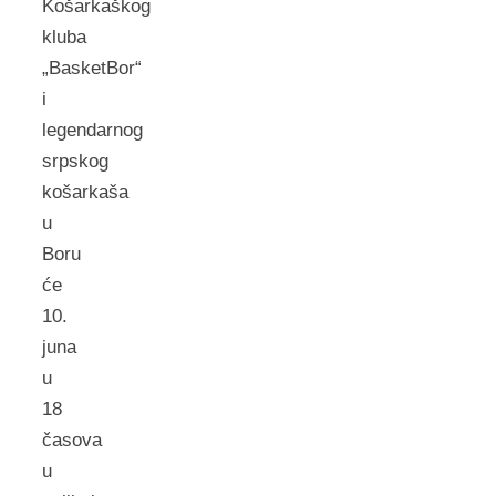
Košarkaškog
kluba
„BasketBor“
i
legendarnog
srpskog
košarkaša
u
Boru
će
10.
juna
u
18
časova
u