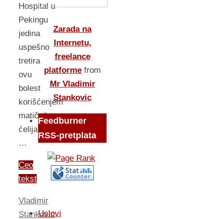
Hospital u
Pekingu
Zarada na
jedina
Internetu,
uspešno
freelance
tretira
platforme
from
ovu
Mr Vladimir
bolest
Stankovic
korišćenjem
matičnih
Feedburner
ćelija.
RSS-pretplata
…
Ceo
tekst
Vladimir
Uslovi
Stankovic