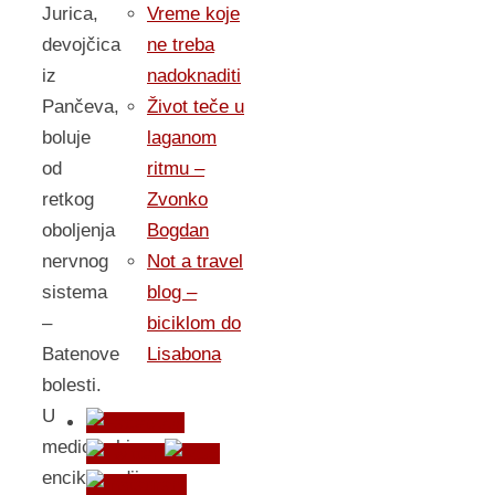
Jurica,
Vreme koje
devojčica
ne treba
iz
nadoknaditi
Pančeva,
Život teče u
boluje
laganom
od
ritmu –
retkog
Zvonko
oboljenja
Bogdan
nervnog
Not a travel
sistema
blog –
–
biciklom do
Batenove
Lisabona
bolesti.
U
medicinskim
enciklopedijama