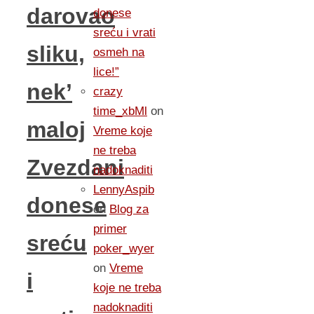
darovao
donese
sreću i vrati
sliku,
osmeh na
lice!”
nek’
crazy
time_xbMl
on
maloj
Vreme koje
ne treba
Zvezdani
nadoknaditi
LennyAspib
donese
on
Blog za
primer
sreću
poker_wyer
on
Vreme
i
koje ne treba
nadoknaditi