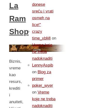
La
donese
sreću i vrati
Ram
osmeh na
lice!”
Shop
crazy
time_xbMl
on
Vreme koje
ne treba
nadoknaditi
Biznis,
LennyAspib
vreme
on
Blog za
kao
primer
resurs,
poker_wyer
krediti
on
Vreme
i
koje ne treba
anuiteti,
nadoknaditi