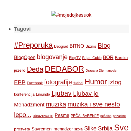
Tagovi
#Preporuka
Blog
BITNO
Biznis
Beograd
blogovanje
BOR
BlogOpen
Borsko
BlogTV
Bojan Cukic
DEDABOR
Deda
jezero
Dragana Djermanovic
Humor
fotografije
Izlog
EPP
Facebook
fudbal
Ljubav
Ljubav je
konferencija
Limundo
muzika
muzika i sve nesto
Menadzment
lepo...
Pesme
obrazovanje
PEČALBARENJE
pečalba
pozadine
Sve
Slike
Srbija
Savremeni menadzer
prosveta
skola