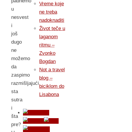
padnemo
Vreme koje
u
ne treba
nesvest
nadoknaditi
i
Život teče u
još
laganom
dugo
ritmu –
ne
Zvonko
možemo
Bogdan
da
Not a travel
zaspimo
blog –
razmišljajući
biciklom do
sta
Lisabona
sutra
i
šta
pre?