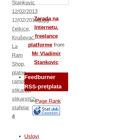
Stankovic
12/02/2013
Zarada na
12/02/2013
Izlog
Internetu,
četkice
,
freelance
Kruševac
,
platforme
from
La
Mr Vladimir
Ram
Stankovic
Shop
,
platno
,
Feedburner
ramovi
,
RSS-pretplata
slikanje
,
slikarstvo
,
stafelaj
4
Uslovi