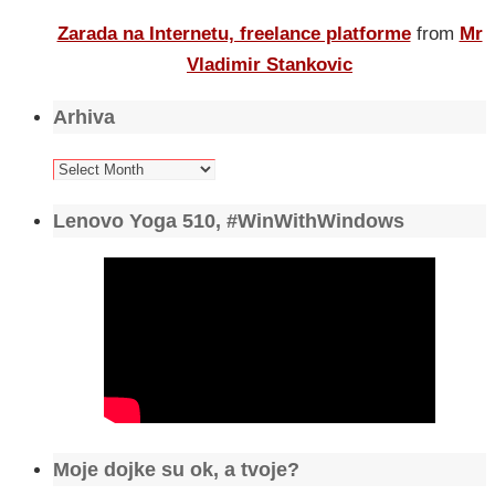
Zarada na Internetu, freelance platforme
from
Mr
Vladimir Stankovic
Arhiva
Arhiva
Lenovo Yoga 510, #WinWithWindows
Moje dojke su ok, a tvoje?