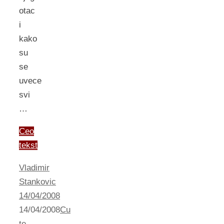
otac
i
kako
su
se
uvece
svi
…
Ceo
tekst
Vladimir
Stankovic
14/04/2008
14/04/2008
Cu
te