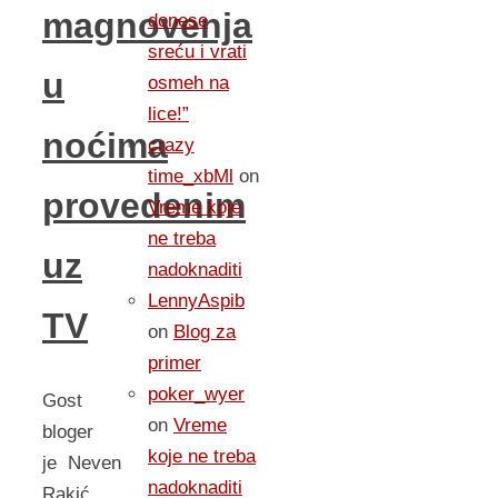
magnovenja
donese
sreću i vrati
u
osmeh na
lice!”
noćima
crazy
time_xbMl
on
provedenim
Vreme koje
ne treba
uz
nadoknaditi
LennyAspib
TV
on
Blog za
primer
poker_wyer
Gost
on
Vreme
bloger
koje ne treba
je Neven
nadoknaditi
Rakić