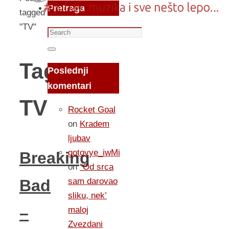
Pretraga
tagged
"TV"
Search
for:
Search
Tag:
Poslednji
komentari
TV
Rocket Goal
on
Kradem
ljubav
gotovye_iwMi
Breaking
on
“Od srca
sam darovao
Bad
sliku, nek’
–
maloj
Zvezdani