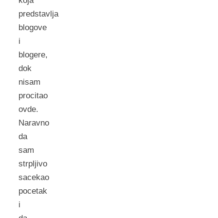
koja
predstavlja
blogove
i
blogere,
dok
nisam
procitao
ovde.
Naravno
da
sam
strpljivo
sacekao
pocetak
i