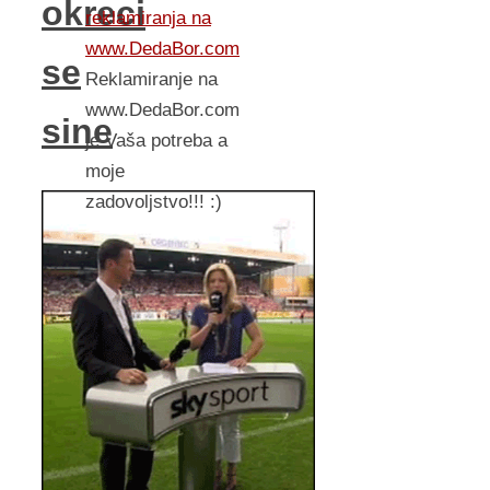
okreci
reklamiranja na
www.DedaBor.com
se
Reklamiranje na
www.DedaBor.com
sine
je Vaša potreba a
moje
zadovoljstvo!!! :)