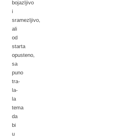
bojazljivo
i
sramezljivo,
ali
od
starta
opusteno,
sa
puno
tra-
la-
la
tema
da
bi
u