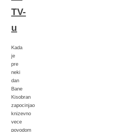
TV-
u
Kada
je
pre
neki
dan
Bane
Kisobran
zapocinjao
knizevno
vece
povodom