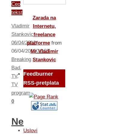
Ceo
tekst
Zarada na
Vladimir
Internetu,
Stankovic
freelance
06/04/2012
platforme
from
06/04/2012
GOST
Mr Vladimir
Breaking
Stankovic
Bad
,
Feedburner
TV
,
RSS-pretplata
TV
program
0
Ne
Uslovi