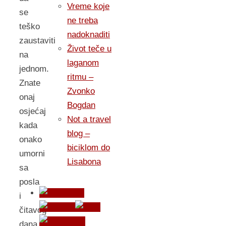
Vreme koje
se
ne treba
teško
nadoknaditi
zaustaviti
Život teče u
na
laganom
jednom.
ritmu –
Znate
Zvonko
onaj
Bogdan
osjećaj
Not a travel
kada
blog –
onako
biciklom do
umorni
Lisabona
sa
posla
i
čitavog
dana