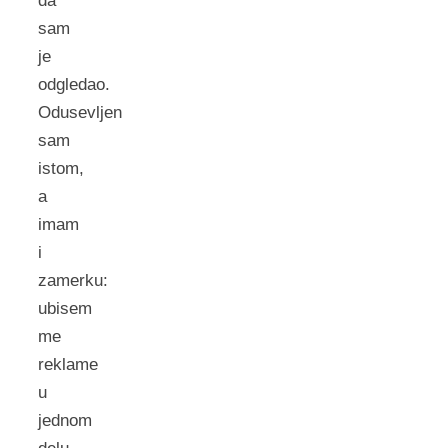
da
sam
je
odgledao.
Odusevljen
sam
istom,
a
imam
i
zamerku:
ubisem
me
reklame
u
jednom