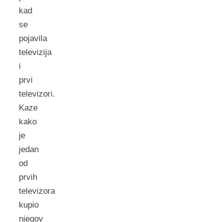
kad
se
pojavila
televizija
i
prvi
televizori.
Kaze
kako
je
jedan
od
prvih
televizora
kupio
njegov