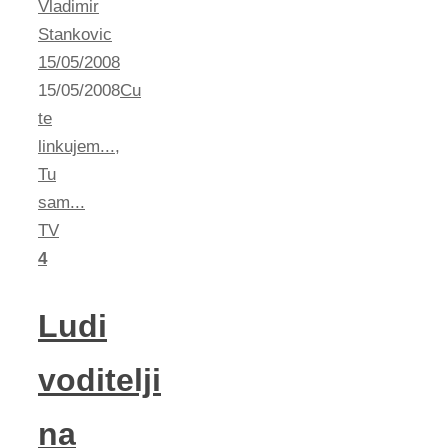
Vladimir
Stankovic
15/05/2008
15/05/2008
Cu
te
linkujem...
,
Tu
sam...
TV
4
Ludi
voditelji
na