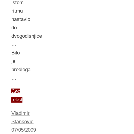
istom
ritmu
nastavio
do
dvogodisnjice
…
Bilo
je
predloga
…
Ceo
tekst
Vladimir
Stankovic
07/05/2009