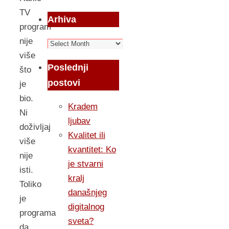
TV
Arhiva
program
nije
Arhiva
više
Poslednji
što
postovi
je
bio.
Kradem
Ni
ljubav
doživljaj
Kvalitet ili
više
kvantitet: Ko
nije
je stvarni
isti.
kralj
Toliko
današnjeg
je
digitalnog
programa
sveta?
da