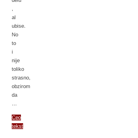
delu
,
al
ubise.
No
to
i
nije
toliko
strasno,
obzirom
da
…
Ceo
tekst