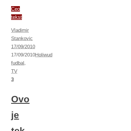
Ceo
tekst
Vladimir
Stankovic
17/09/2010
17/09/2010
Holiwud
fudbal
,
TV
3
Ovo
je
tek