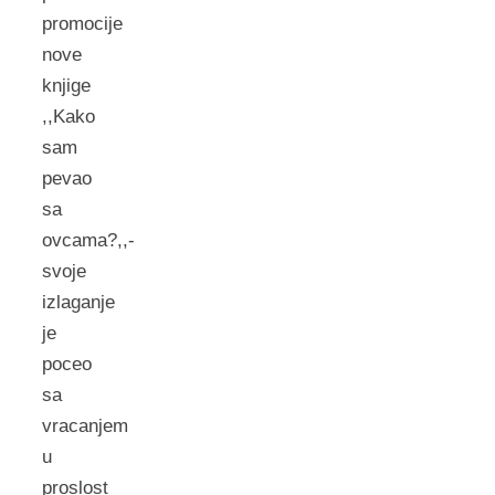
promocije
nove
knjige
,,Kako
sam
pevao
sa
ovcama?,,-
svoje
izlaganje
je
poceo
sa
vracanjem
u
proslost