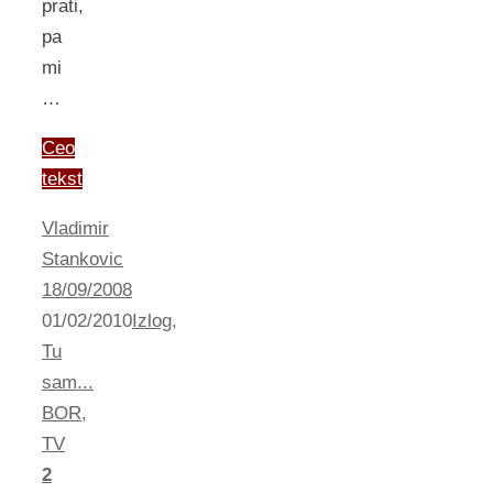
prati,
pa
mi
…
Ceo
tekst
Vladimir
Stankovic
18/09/2008
01/02/2010
Izlog
,
Tu
sam...
BOR
,
TV
2