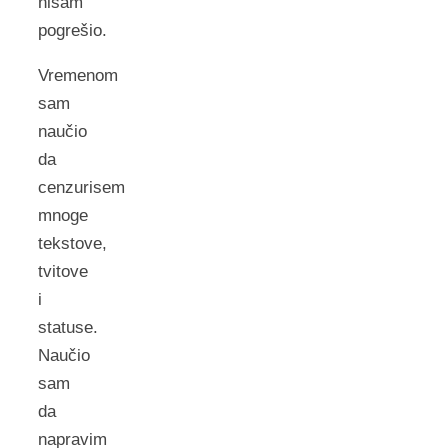
nisam
pogrešio.
Vremenom
sam
naučio
da
cenzurisem
mnoge
tekstove,
tvitove
i
statuse.
Naučio
sam
da
napravim