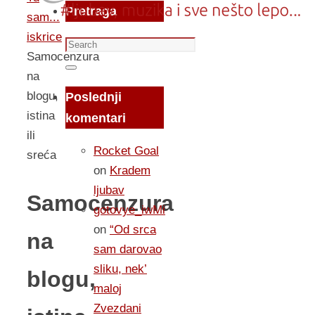
Pretraga
sam...
iskrice
Search
Samocenzura
for:
Search
na
blogu,
Poslednji
istina
komentari
ili
Rocket Goal
sreća
on
Kradem
ljubav
Samocenzura
gotovye_iwMi
on
“Od srca
na
sam darovao
sliku, nek’
blogu,
maloj
Zvezdani