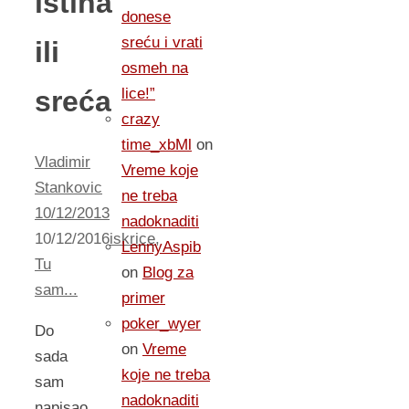
istina
donese
sreću i vrati
ili
osmeh na
sreća
lice!”
crazy
time_xbMl
on
Vladimir
Vreme koje
Stankovic
ne treba
10/12/2013
nadoknaditi
10/12/2016
iskrice
,
LennyAspib
Tu
on
Blog za
sam...
primer
poker_wyer
Do
on
Vreme
sada
koje ne treba
sam
nadoknaditi
napisao