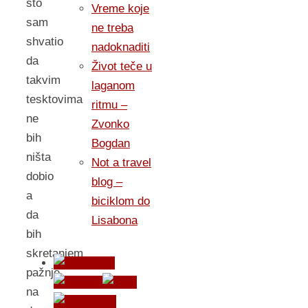
što
Vreme koje
sam
ne treba
shvatio
nadoknaditi
da
Život teče u
takvim
laganom
tesktovima
ritmu –
ne
Zvonko
bih
Bogdan
ništa
Not a travel
dobio
blog –
a
biciklom do
da
Lisabona
bih
skretanjem
pažnje
na