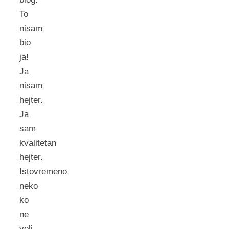
To
nisam
bio
ja!
Ja
nisam
hejter.
Ja
sam
kvalitetan
hejter.
Istovremeno
neko
ko
ne
voli