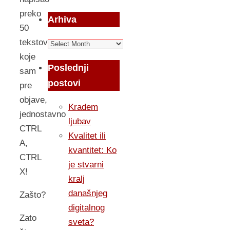
preko
Arhiva
50
tekstova
Arhiva
koje
Poslednji
sam
postovi
pre
objave,
Kradem
jednostavno
ljubav
CTRL
Kvalitet ili
A,
kvantitet: Ko
CTRL
je stvarni
X!
kralj
današnjeg
Zašto?
digitalnog
Zato
sveta?