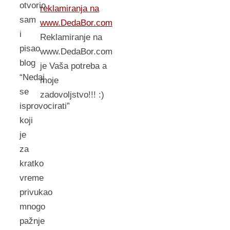
otvorio
reklamiranja na
sam
www.DedaBor.com
i
Reklamiranje na
pisao
www.DedaBor.com
blog
je Vaša potreba a
“Nedaj
moje
se
zadovoljstvo!!! :)
isprovocirati”
koji
je
za
kratko
vreme
privukao
mnogo
pažnje