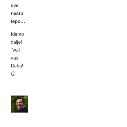
sve
nešto
lepo…
Idemo
dalje!
Voli
vas
Deka!
😛