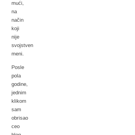
mući,
na
način
koji
nije
svojstven
meni.
Posle
pola
godine,
jednim
klikom
sam
obrisao
ceo
blog.