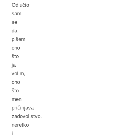
Odlučio
sam
se
da
pišem
ono
što
ja
volim,
ono
što
meni
pričinjava
zadovoljstvo,
neretko
i