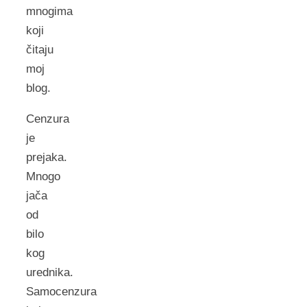
mnogima
koji
čitaju
moj
blog.
Cenzura
je
prejaka.
Mnogo
jača
od
bilo
kog
urednika.
Samocenzura