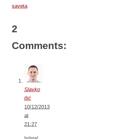
saveta
2
Comments:
Slavko
Ilić
10/12/2013
at
21:27
Istina!