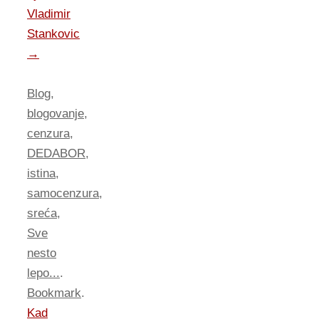
Vladimir
Stankovic
→
Blog
,
blogovanje
,
cenzura
,
DEDABOR
,
istina
,
samocenzura
,
sreća
,
Sve
nesto
lepo...
.
Bookmark
.
Kad