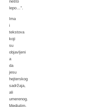
nešto
lepo…”.
Ima
i
tekstova
koji
su
objavljeni
a
da
jesu
hejterskog
sadržaja,
ali
umerenog.
Medjutim,