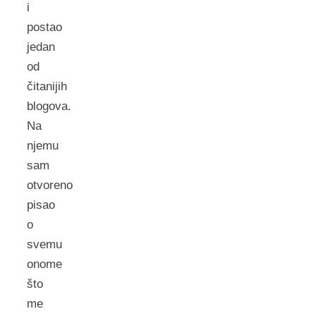
i
postao
jedan
od
čitanijih
blogova.
Na
njemu
sam
otvoreno
pisao
o
svemu
onome
što
me