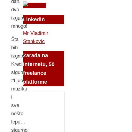
dan,
dva
izgubio
Linkedin
mnogo!
Mr Vladimir
Šta
Stankovic
bih
Zarada na
izgubio?
Internetu, 50
Kredibilitet
sigurno.
freelance
#Ljubav,
platforme
muziku
i
sve
nešto
lepo…
sigurno!