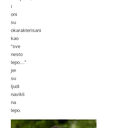
i
oni
su
okarakterisani
kao
“sve
nesto
lepo…”
jer
su
ljudi
navikli
na
lepo.