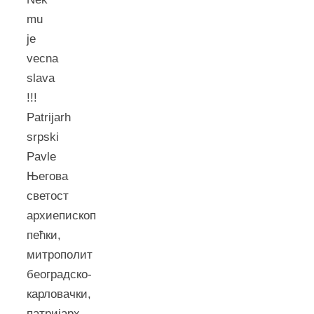
mu
je
vecna
slava
!!!
Patrijarh
srpski
Pavle
Његова
светост
архиепископ
пећки,
митрополит
београдско-
карловачки,
патријарх