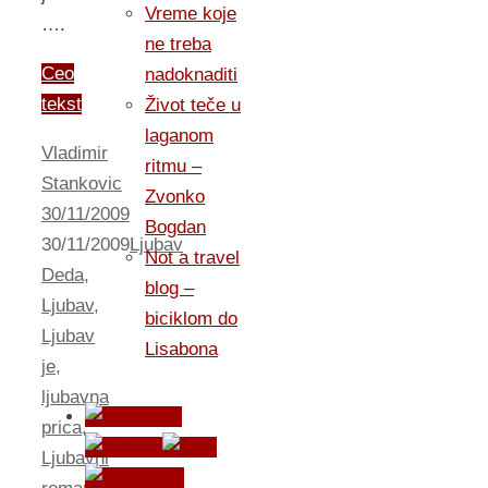
Vreme koje
….
ne treba
Ceo
nadoknaditi
tekst
Život teče u
laganom
Vladimir
ritmu –
Stankovic
Zvonko
30/11/2009
Bogdan
30/11/2009
Ljubav
Not a travel
Deda
,
blog –
Ljubav
,
biciklom do
Ljubav
Lisabona
je
,
ljubavna
prica
,
Ljubavni