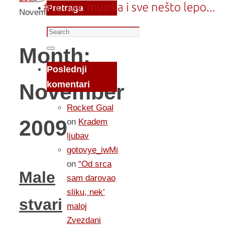
Pretraga
November
Search
for:
Month:
Search
Poslednji
komentari
November
Rocket Goal
2009
on
Kradem
ljubav
gotovye_iwMi
on
“Od srca
Male
sam darovao
sliku, nek’
stvari
maloj
Zvezdani