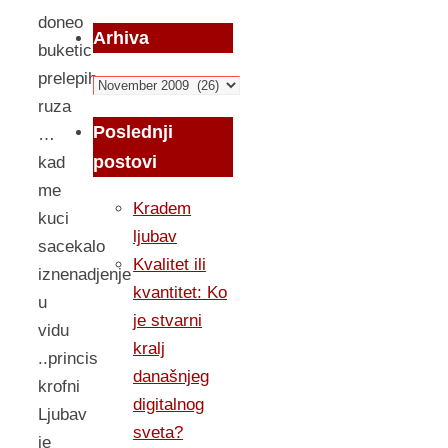
doneo
Arhiva
buketic
prelepih
Arhiva
ruza
Poslednji
…
postovi
kad
me
Kradem
kuci
ljubav
sacekalo
Kvalitet ili
iznenadjenje
kvantitet: Ko
u
je stvarni
vidu
kralj
..princis
današnjeg
krofni
digitalnog
Ljubav
sveta?
je