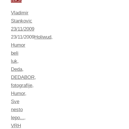
Vladimir
Stankovic
23/11/2009
23/11/2009
Holiwud
,
Humor
beli
luk
,
Deda
,
DEDABOR
,
fotografije
,
Humor
,
Sve
nesto
lepo...
,
VRH