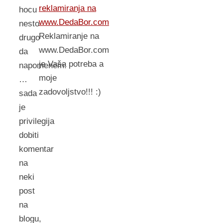
reklamiranja na
hocu
www.DedaBor.com
nesto
Reklamiranje na
drugo
www.DedaBor.com
da
je Vaša potreba a
napomenem:
moje
…
zadovoljstvo!!! :)
sada
je
privilegija
dobiti
komentar
na
neki
post
na
blogu,