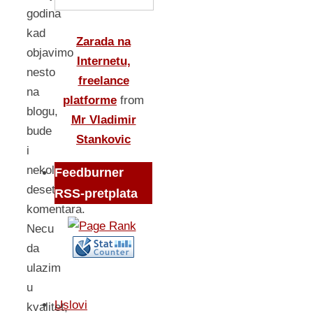
godina
kad
Zarada na
objavimo
Internetu,
nesto
freelance
na
platforme
from
blogu,
Mr Vladimir
bude
Stankovic
i
nekoliko
Feedburner
desetina
RSS-pretplata
komentara.
Necu
da
ulazim
u
Uslovi
kvalitet,