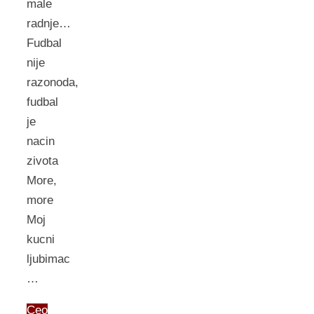
male
radnje…
Fudbal
nije
razonoda,
fudbal
je
nacin
zivota
More,
more
Moj
kucni
ljubimac
…
Ceo