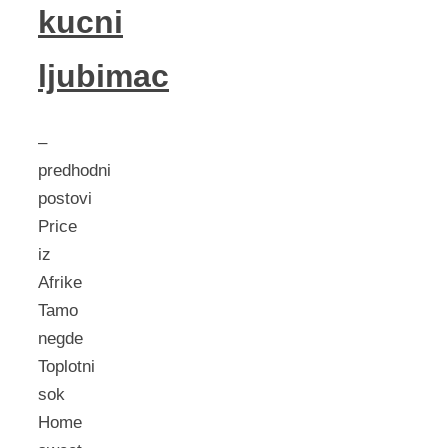
kucni
ljubimac
–
predhodni
postovi
Price
iz
Afrike
Tamo
negde
Toplotni
sok
Home