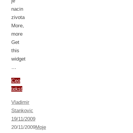
je
nacin
zivota
More,
more
Get
this
widget
…
Ceo
tekst
Vladimir
Stankovic
19/11/2009
20/11/2009
Moje