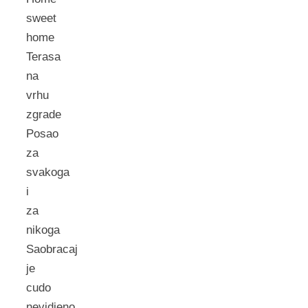
sweet
home
Terasa
na
vrhu
zgrade
Posao
za
svakoga
i
za
nikoga
Saobracaj
je
cudo
nevidjeno