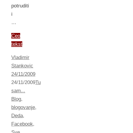
potruditi
i
…
Ceo
tekst
Vladimir
Stankovic
24/11/2009
24/11/2009
Tu
sam...
Blog
,
blogovanje
,
Deda
,
Facebook
,
Sve