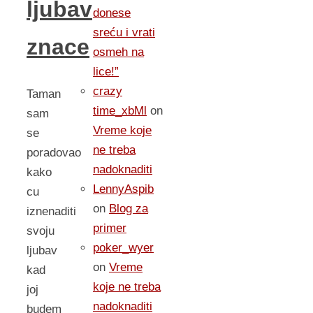
ljubav
donese
sreću i vrati
znace
osmeh na
lice!”
crazy
Taman
time_xbMl
on
sam
Vreme koje
se
ne treba
poradovao
nadoknaditi
kako
LennyAspib
cu
on
Blog za
iznenaditi
primer
svoju
poker_wyer
ljubav
on
Vreme
kad
koje ne treba
joj
nadoknaditi
budem