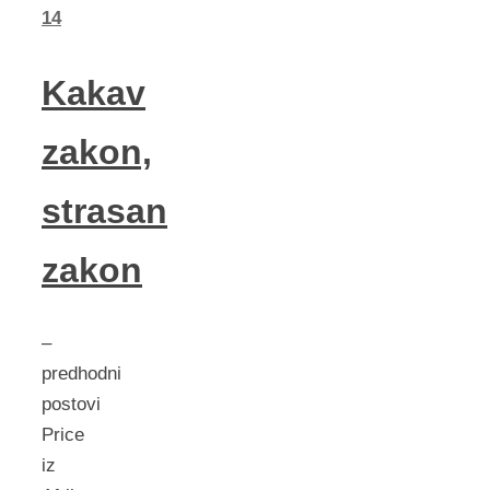
14
Kakav
zakon,
strasan
zakon
–
predhodni
postovi
Price
iz