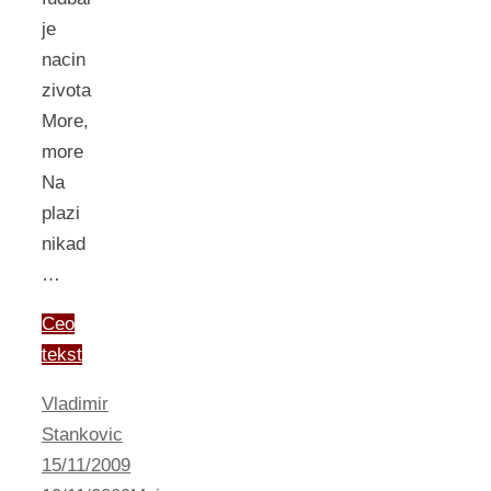
je
nacin
zivota
More,
more
Na
plazi
nikad
…
Ceo
tekst
Vladimir
Stankovic
15/11/2009