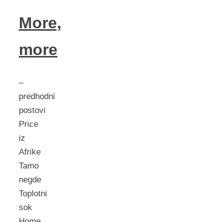
More,
more
–
predhodni
postovi
Price
iz
Afrike
Tamo
negde
Toplotni
sok
Home