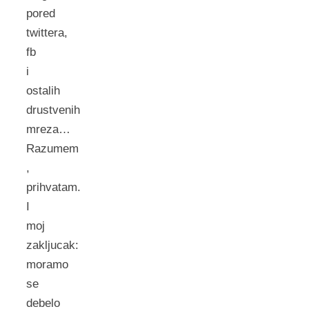
pored
twittera,
fb
i
ostalih
drustvenih
mreza…
Razumem
,
prihvatam.
I
moj
zakljucak:
moramo
se
debelo