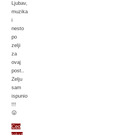
Ljubav,
muzika
i
nesto
po
zelji
za
ovaj
post..
Zelju
sam
ispunio
!!!
😛
Ceo
tekst