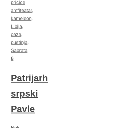
pricice
amfiteatar
,
kameleon
,
Libija
,
oaza
,
pustinja
,
Sabrata
6
Patrijarh
srpski
Pavle
Nek