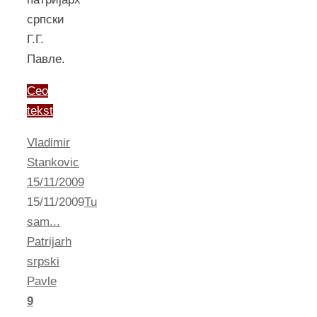
српски
Г.Г.
Павле.
Ceo
tekst
Vladimir
Stankovic
15/11/2009
15/11/2009
Tu
sam...
Patrijarh
srpski
Pavle
9