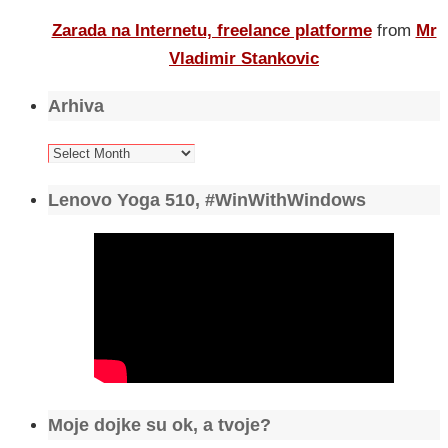
Zarada na Internetu, freelance platforme
from
Mr
Vladimir Stankovic
Arhiva
Arhiva
Lenovo Yoga 510, #WinWithWindows
Moje dojke su ok, a tvoje?