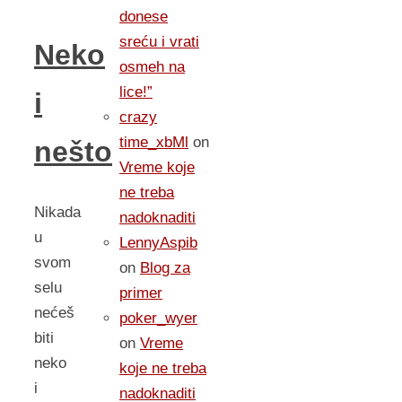
donese
sreću i vrati
Neko
osmeh na
lice!”
i
crazy
time_xbMl
on
nešto
Vreme koje
ne treba
Nikada
nadoknaditi
u
LennyAspib
svom
on
Blog za
selu
primer
nećeš
poker_wyer
biti
on
Vreme
neko
koje ne treba
i
nadoknaditi