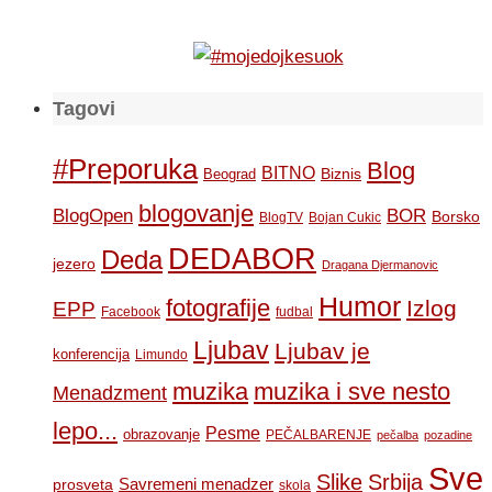
Tagovi
#Preporuka
Blog
BITNO
Biznis
Beograd
blogovanje
BOR
BlogOpen
Borsko
BlogTV
Bojan Cukic
DEDABOR
Deda
jezero
Dragana Djermanovic
Humor
fotografije
Izlog
EPP
Facebook
fudbal
Ljubav
Ljubav je
konferencija
Limundo
muzika
muzika i sve nesto
Menadzment
lepo...
Pesme
obrazovanje
PEČALBARENJE
pečalba
pozadine
Sve
Slike
Srbija
Savremeni menadzer
prosveta
skola