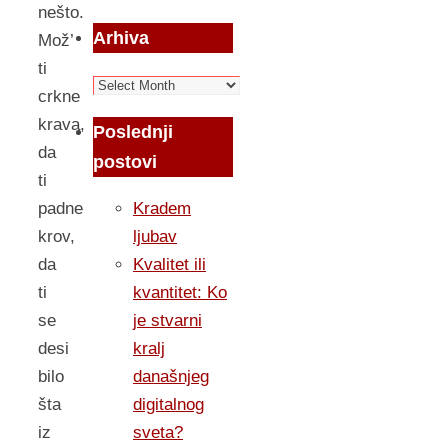
nešto.
Arhiva
Mož’
ti
Arhiva
crkne
krava,
Poslednji
da
postovi
ti
padne
Kradem
krov,
ljubav
da
Kvalitet ili
ti
kvantitet: Ko
se
je stvarni
desi
kralj
bilo
današnjeg
šta
digitalnog
iz
sveta?