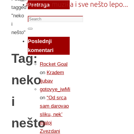
Pretraga
tagged
"neko
Search
i
for:
Search
nešto"
Poslednji
komentari
Tag:
Rocket Goal
on
Kradem
neko
ljubav
gotovye_iwMi
i
on
“Od srca
sam darovao
sliku, nek’
nešto
maloj
Zvezdani