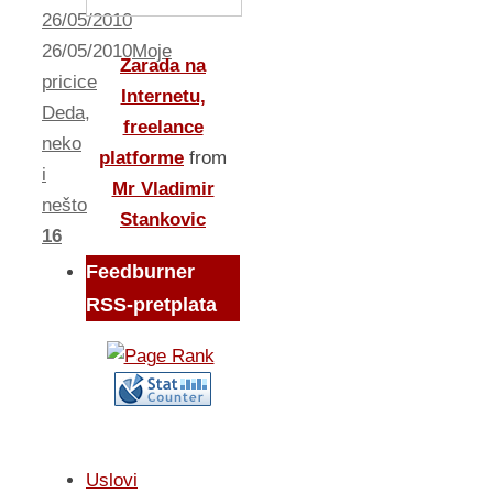
26/05/2010
26/05/2010
Moje
Zarada na
pricice
Internetu,
Deda
,
freelance
neko
platforme
from
i
Mr Vladimir
nešto
Stankovic
16
Feedburner
RSS-pretplata
Uslovi