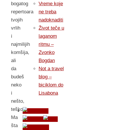
bogatog
Vreme koje
repertoara
ne treba
tvojih
nadoknaditi
vrlih
Život teče u
i
laganom
najmilijih
ritmu –
komšija,
Zvonko
ali
Bogdan
da
Not a travel
budeš
blog –
neko
biciklom do
i
Lisabona
nešto,
teško.
Ma
šta