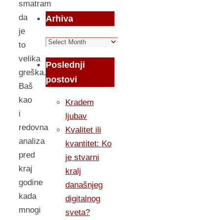
smatram
da
Arhiva
je
Arhiva
to
velika
Poslednji
greška.
postovi
Baš
kao
Kradem
i
ljubav
redovna
Kvalitet ili
analiza
kvantitet: Ko
pred
je stvarni
kraj
kralj
godine
današnjeg
kada
digitalnog
mnogi
sveta?