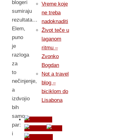
blogeri
Vreme koje
sumiraju
ne treba
rezultata…
nadoknaditi
Elem,
Život teče u
puno
laganom
je
ritmu –
razloga
Zvonko
za
Bogdan
to
Not a travel
nečinjenje,
blog –
a
biciklom do
izdvojio
Lisabona
bih
samo
par:
i