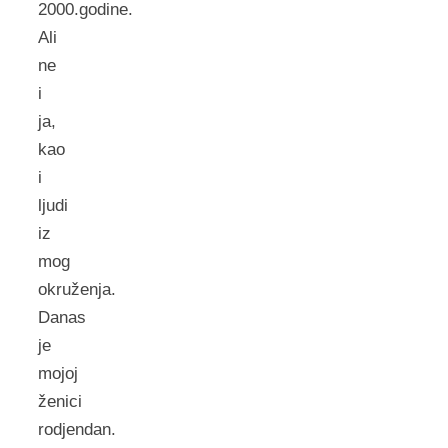
2000.godine.
Ali
ne
i
ja,
kao
i
ljudi
iz
mog
okruženja.
Danas
je
mojoj
ženici
rodjendan.