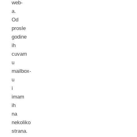
web-
a.
Od
prosle
godine
ih
cuvam
u
mailbox-
u
i
imam
ih
na
nekoliko
strana.