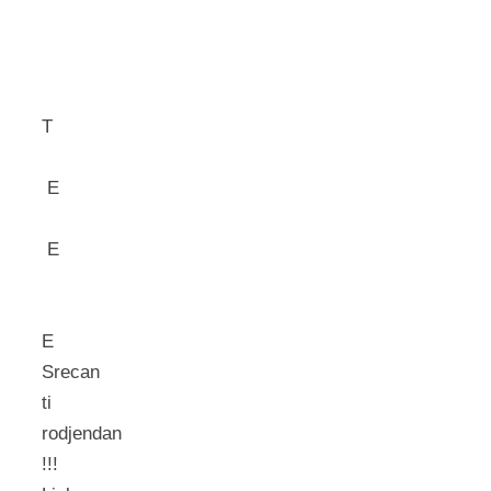
T
E
E
E
Srecan
ti
rodjendan
!!!