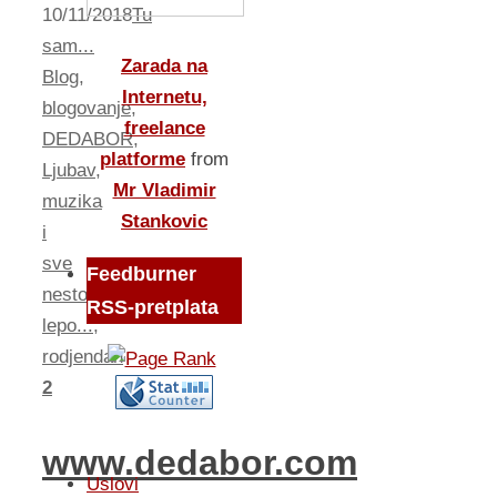
10/11/2018
Tu
sam...
Zarada na
Blog
,
Internetu,
blogovanje
,
freelance
DEDABOR
,
platforme
from
Ljubav
,
Mr Vladimir
muzika
Stankovic
i
sve
Feedburner
nesto
RSS-pretplata
lepo...
,
rodjendan
2
www.dedabor.com
Uslovi