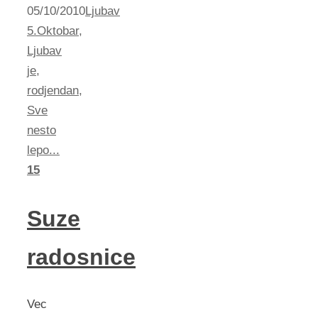
05/10/2010
Ljubav
5.Oktobar
,
Ljubav
je
,
rodjendan
,
Sve
nesto
lepo...
15
Suze
radosnice
Vec