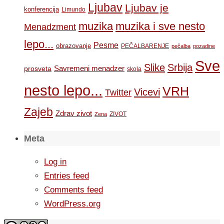
Ljubav
Ljubav je
konferencija
Limundo
muzika
muzika i sve nesto
Menadzment
lepo...
Pesme
obrazovanje
PEČALBARENJE
pečalba
pozadine
Sve
Slike
Srbija
Savremeni menadzer
prosveta
skola
nesto lepo...
VRH
Vicevi
Twitter
Zajeb
Zdrav zivot
ZIVOT
Zena
Meta
Log in
Entries feed
Comments feed
WordPress.org