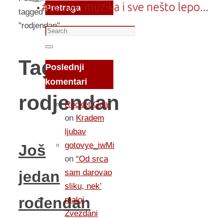
Pretraga
tagged
"rodjendan"
Search
for:
Search
Tag:
Poslednji
komentari
rodjendan
Rocket Goal
on
Kradem
ljubav
gotovye_iwMi
Još
on
“Od srca
sam darovao
jedan
sliku, nek’
rođendan
maloj
Zvezdani