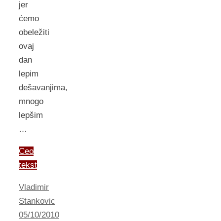
jer
ćemo
obeležiti
ovaj
dan
lepim
dešavanjima,
mnogo
lepšim
…
Ceo
tekst
Vladimir
Stankovic
05/10/2010