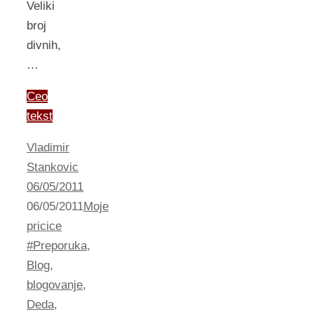
Veliki
broj
divnih,
…
Ceo
tekst
Vladimir
Stankovic
06/05/2011
06/05/2011
Moje
pricice
#Preporuka
,
Blog
,
blogovanje
,
Deda
,