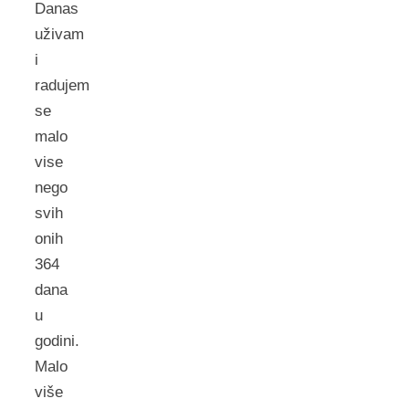
Danas
uživam
i
radujem
se
malo
vise
nego
svih
onih
364
dana
u
godini.
Malo
više