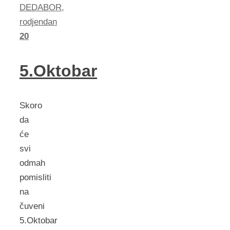
DEDABOR
,
rodjendan
20
5.Oktobar
Skoro
da
će
svi
odmah
pomisliti
na
čuveni
5.Oktobar