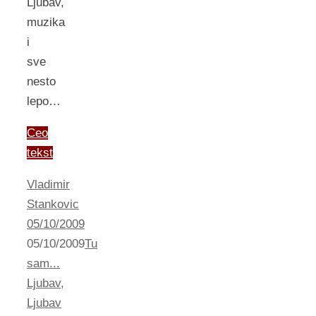
Ljubav,
muzika
i
sve
nesto
lepo…
Ceo
tekst
Vladimir
Stankovic
05/10/2009
05/10/2009
Tu
sam...
Ljubav
,
Ljubav