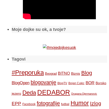
Moje dojke su ok, a tvoje?
Tagovi
#Preporuka
Blog
BITNO
Biznis
Beograd
blogovanje
BOR
BlogOpen
Borsko
BlogTV
Bojan Cukic
DEDABOR
Deda
jezero
Dragana Djermanovic
Humor
fotografije
Izlog
EPP
Facebook
fudbal