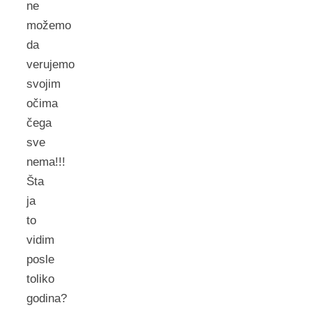
ne
možemo
da
verujemo
svojim
očima
čega
sve
nema!!!
Šta
ja
to
vidim
posle
toliko
godina?