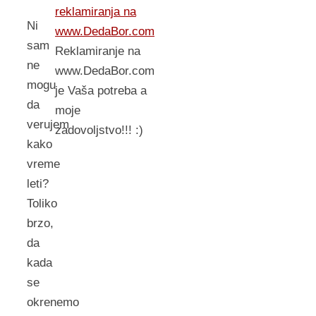
reklamiranja na
Ni
www.DedaBor.com
sam
Reklamiranje na
ne
www.DedaBor.com
mogu
je Vaša potreba a
da
moje
verujem
zadovoljstvo!!! :)
kako
vreme
leti?
Toliko
brzo,
da
kada
se
okrenemo