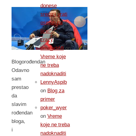
donese
sreću i vrati
osmeh na
lice!”
crazy
time_xbMl
on
Vreme koje
Blogorođendan
ne treba
Odavno
nadoknaditi
sam
LennyAspib
prestao
on
Blog za
da
primer
slavim
poker_wyer
rođendan
on
Vreme
bloga,
koje ne treba
i
nadoknaditi