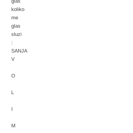
glas
koliko
me
glas
sluzi
:
SANJA
V
O
L
I
M