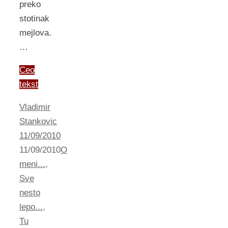
preko
stotinak
mejlova.
…
Ceo
tekst
Vladimir
Stankovic
11/09/2010
11/09/2010
O
meni...
,
Sve
nesto
lepo...
,
Tu