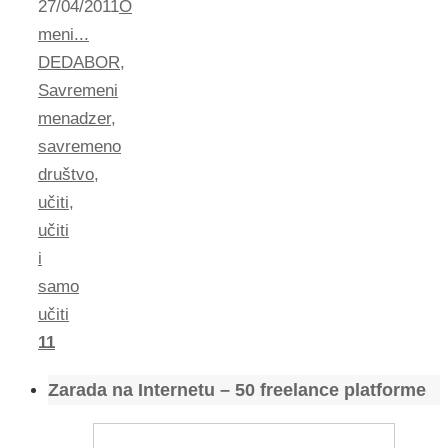
27/04/2011
O
meni...
DEDABOR
,
Savremeni
menadzer
,
savremeno
društvo
,
učiti
,
učiti
i
samo
učiti
11
Zarada na Internetu – 50 freelance platforme