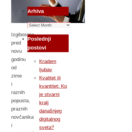
Arhiva
Arhiva
Izgibosmo
Poslednji
pred
postovi
novu
godinu
Kradem
od
ljubav
zime
Kvalitet ili
i
kvantitet: Ko
raznih
je stvarni
popusta,
kralj
praznih
današnjeg
novčanika
digitalnog
i
sveta?