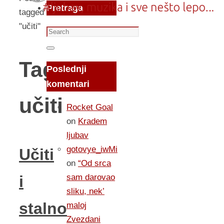
Pretraga
tagged
"učiti"
Search
for:
Search
Tag:
Poslednji
komentari
učiti
Rocket Goal
on
Kradem
ljubav
gotovye_iwMi
Učiti
on
“Od srca
sam darovao
i
sliku, nek’
stalno
maloj
Zvezdani