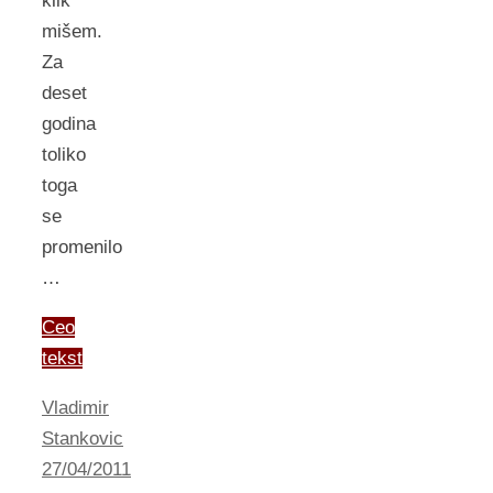
klik
mišem.
Za
deset
godina
toliko
toga
se
promenilo
…
Ceo
tekst
Vladimir
Stankovic
27/04/2011