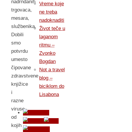
nadrndanih
Vreme koje
trgovaca,
ne treba
mesara,
nadoknaditi
službenika.
Život teče u
Dobili
laganom
smo
ritmu –
potvrdu
Zvonko
umesto
Bogdan
čipovane
Not a travel
zdravstvene
blog –
knjižice
biciklom do
i
Lisabona
razne
viruse
od
kojih