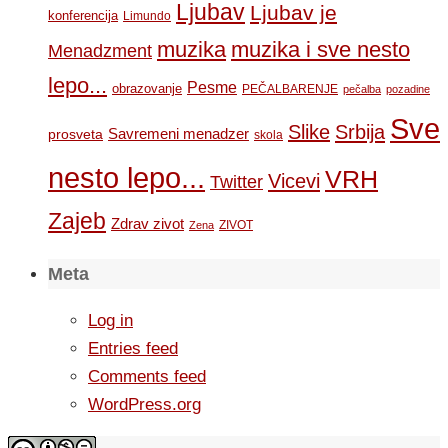
Ljubav
Ljubav je
konferencija
Limundo
muzika
muzika i sve nesto
Menadzment
lepo...
Pesme
obrazovanje
PEČALBARENJE
pečalba
pozadine
Sve
Slike
Srbija
Savremeni menadzer
prosveta
skola
nesto lepo...
VRH
Vicevi
Twitter
Zajeb
Zdrav zivot
ZIVOT
Zena
Meta
Log in
Entries feed
Comments feed
WordPress.org