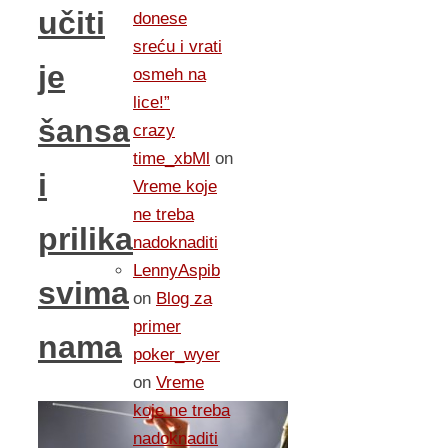
učiti
donese
sreću i vrati
je
osmeh na
lice!”
šansa
crazy
time_xbMl
on
i
Vreme koje
ne treba
prilika
nadoknaditi
LennyAspib
svima
on
Blog za
primer
nama
poker_wyer
on
Vreme
koje ne treba
nadoknaditi