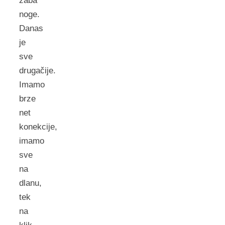
žaba
noge.
Danas
je
sve
drugačije.
Imamo
brze
net
konekcije,
imamo
sve
na
dlanu,
tek
na