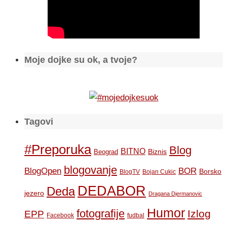
Moje dojke su ok, a tvoje?
Tagovi
#Preporuka
Blog
BITNO
Biznis
Beograd
blogovanje
BOR
BlogOpen
Borsko
BlogTV
Bojan Cukic
DEDABOR
Deda
jezero
Dragana Djermanovic
Humor
fotografije
Izlog
EPP
Facebook
fudbal