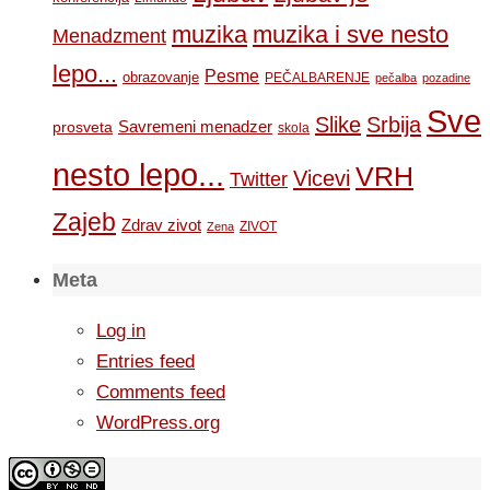
muzika
muzika i sve nesto
Menadzment
lepo...
Pesme
obrazovanje
PEČALBARENJE
pečalba
pozadine
Sve
Slike
Srbija
Savremeni menadzer
prosveta
skola
nesto lepo...
VRH
Vicevi
Twitter
Zajeb
Zdrav zivot
ZIVOT
Zena
Meta
Log in
Entries feed
Comments feed
WordPress.org