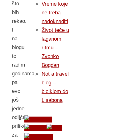
što
Vreme koje
bih
ne treba
rekao.
nadoknaditi
I
Život teče u
na
laganom
blogu
ritmu –
to
Zvonko
radim
Bogdan
godinama,
Not a travel
pa
blog –
evo
biciklom do
još
Lisabona
jedne
odlične
prilike
za