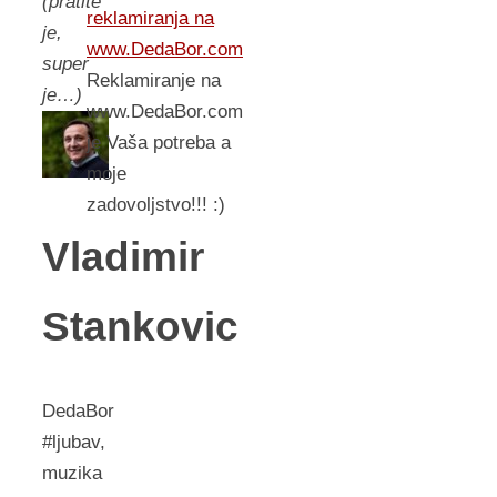
(pratite
reklamiranja na
je,
www.DedaBor.com
super
Reklamiranje na
je…)
www.DedaBor.com
je Vaša potreba a
moje
zadovoljstvo!!! :)
Vladimir
Stankovic
DedaBor
#ljubav,
muzika