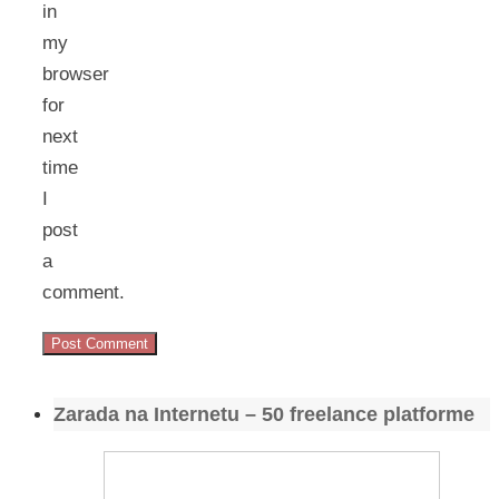
in
my
browser
for
next
time
I
post
a
comment.
Zarada na Internetu – 50 freelance platforme