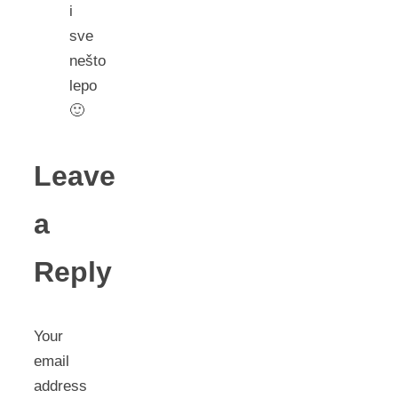
i
sve
nešto
lepo
🙂
Leave
a
Reply
Your
email
address