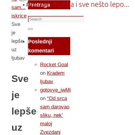
Pretraga
sam...
iskrice
Search
Sve
for:
Search
je
lepše
Poslednji
uz
komentari
ljubav
Rocket Goal
on
Kradem
Sve
ljubav
gotovye_iwMi
je
on
“Od srca
sam darovao
lepše
sliku, nek’
maloj
uz
Zvezdani