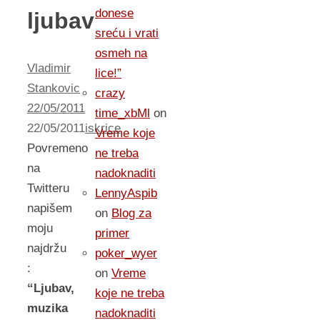
donese
ljubav
sreću i vrati
osmeh na
Vladimir
lice!”
Stankovic
crazy
22/05/2011
time_xbMl
on
22/05/2011
iskrice
Vreme koje
Povremeno
ne treba
na
nadoknaditi
Twitteru
LennyAspib
napišem
on
Blog za
moju
primer
najdržu
poker_wyer
:
on
Vreme
“Ljubav,
koje ne treba
muzika
nadoknaditi