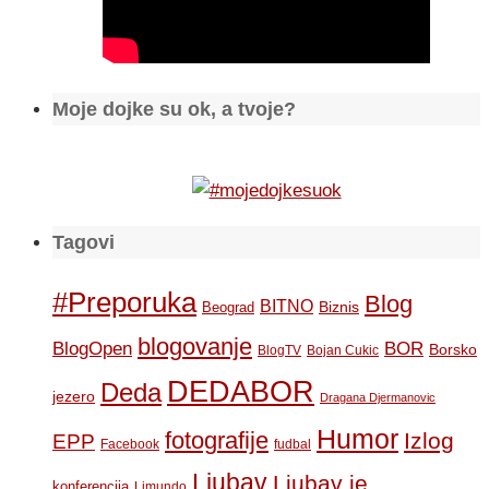
Moje dojke su ok, a tvoje?
Tagovi
#Preporuka
Blog
BITNO
Biznis
Beograd
blogovanje
BOR
BlogOpen
Borsko
BlogTV
Bojan Cukic
DEDABOR
Deda
jezero
Dragana Djermanovic
Humor
fotografije
Izlog
EPP
Facebook
fudbal
Ljubav
Ljubav je
konferencija
Limundo