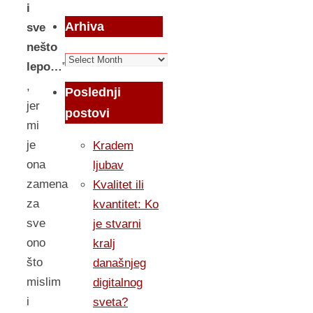
i
Arhiva
sve
nešto
Arhiva
lepo…
”
,
Poslednji
jer
postovi
mi
je
Kradem
ona
ljubav
zamena
Kvalitet ili
za
kvantitet: Ko
sve
je stvarni
ono
kralj
što
današnjeg
mislim
digitalnog
i
sveta?