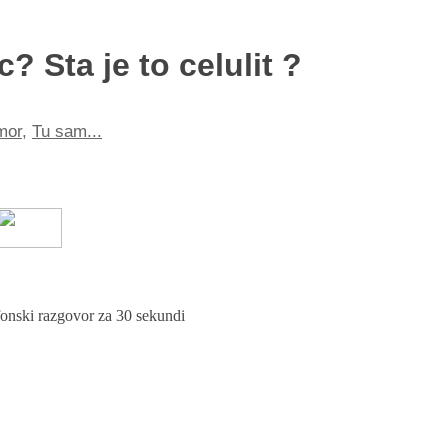
? Sta je to celulit ?
mor
,
Tu sam...
efonski razgovor za 30 sekundi