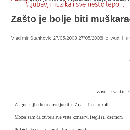
Zašto je bolje biti muškarac
Vladimir Stankovic
27/05/2008
27/05/2008
Holiwud
,
Hu
– Zavrsis svaki tel
– Za godisnji odmor dovoljno ti je 7 dana i jedan kofer
– Mozes sam da otvoris sve vrste konzervi i tegli sa dzemom
– Prijatelji te ne sazaljevaju kada se ugojis