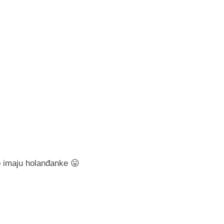
to imaju holanđanke 😛