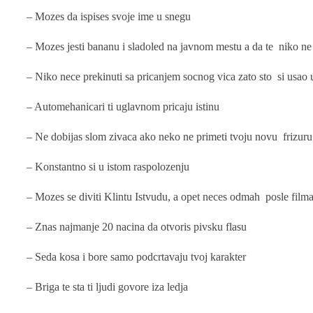
– Mozes da ispises svoje ime u snegu
– Mozes jesti bananu i sladoled na javnom mestu a da te niko n
– Niko nece prekinuti sa pricanjem socnog vica zato sto si usao 
– Automehanicari ti uglavnom pricaju istinu
– Ne dobijas slom zivaca ako neko ne primeti tvoju novu frizuru i
– Konstantno si u istom raspolozenju
– Mozes se diviti Klintu Istvudu, a opet neces odmah posle filma
– Znas najmanje 20 nacina da otvoris pivsku flasu
– Seda kosa i bore samo podcrtavaju tvoj karakter
– Briga te sta ti ljudi govore iza ledja