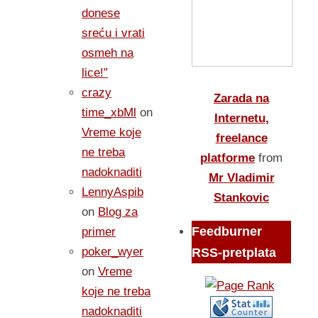
donese
sreću i vrati
osmeh na
lice!”
crazy
Zarada na
time_xbMl
on
Internetu,
Vreme koje
freelance
ne treba
platforme
from
nadoknaditi
Mr Vladimir
LennyAspib
Stankovic
on
Blog za
Feedburner
primer
poker_wyer
RSS-pretplata
on
Vreme
koje ne treba
nadoknaditi