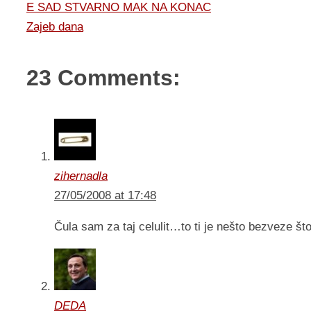
E SAD STVARNO MAK NA KONAC
Zajeb dana
23 Comments:
zihernadla
27/05/2008 at 17:48
Čula sam za taj celulit…to ti je nešto bezveze š
DEDA