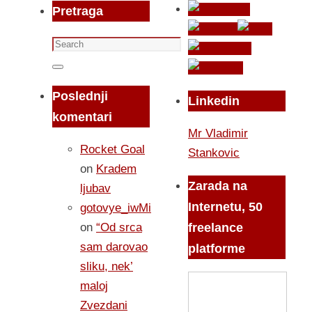
Pretraga
Search
for:
Search
Poslednji
Linkedin
komentari
Mr Vladimir
Rocket Goal
Stankovic
on
Kradem
Zarada na
ljubav
Internetu, 50
gotovye_iwMi
on
“Od srca
freelance
sam darovao
platforme
sliku, nek’
maloj
Zvezdani