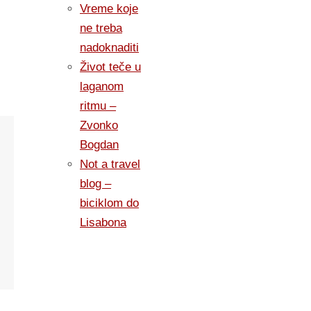
Vreme koje
ne treba
nadoknaditi
Život teče u
laganom
ritmu –
Zvonko
Bogdan
Not a travel
blog –
biciklom do
Lisabona