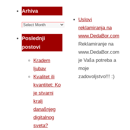
Arhiva
Uslovi
Arhiva
reklamiranja na
www.DedaBor.com
Poslednji
Reklamiranje na
postovi
www.DedaBor.com
je Vaša potreba a
Kradem
moje
ljubav
zadovoljstvo!!! :)
Kvalitet ili
kvantitet: Ko
je stvarni
kralj
današnjeg
digitalnog
sveta?