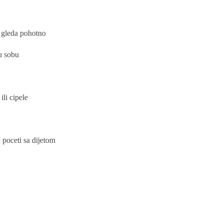
e gleda pohotno
u sobu
li cipele
 poceti sa dijetom