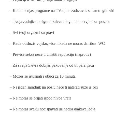
– Kada menjas programe na TV-u, ne zadrzavas se tamo gde vid
– Tvoja zadnjica ne igra nikakvu ulogu na intervjuu za posao
– Svi tvoji orgazmi su pravi
– Kada odsluzis vojsku, vise nikada ne moras da ribas WC
– Previse seksa nece ti unistiti reputaciju (naprotiv)
– Za svega 5 evra dobijas pakovanje od tri para gaca
– Mozes se istusirati i obuci za 10 minuta
– Ni jedan saradnik na poslu nece ti naterati suze u oci
– Ne moras se brijati ispod nivoa vrata
– Ne moras svaku noc spavati uz necija dlakava ledja