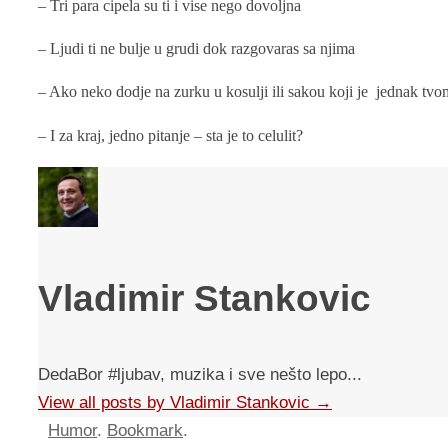
– Tri para cipela su ti i vise nego dovoljna
– Ljudi ti ne bulje u grudi dok razgovaras sa njima
– Ako neko dodje na zurku u kosulji ili sakou koji je jednak tvom
– I za kraj, jedno pitanje – sta je to celulit?
Vladimir Stankovic
DedaBor #ljubav, muzika i sve nešto lepo...
View all posts by Vladimir Stankovic
→
Humor
.
Bookmark
.