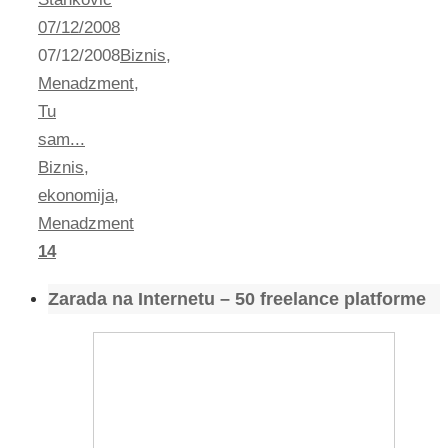
07/12/2008
07/12/2008
Biznis
,
Menadzment
,
Tu
sam...
Biznis
,
ekonomija
,
Menadzment
14
Zarada na Internetu – 50 freelance platforme