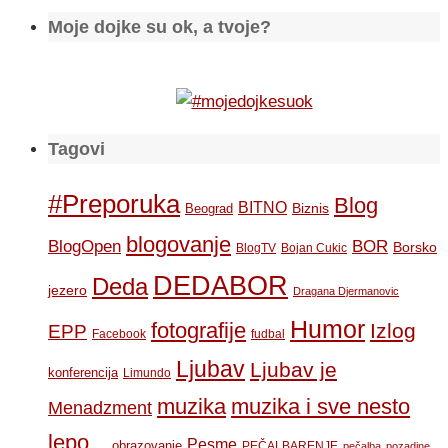
Moje dojke su ok, a tvoje?
Tagovi
#Preporuka
Blog
BITNO
Biznis
Beograd
blogovanje
BOR
BlogOpen
Borsko
BlogTV
Bojan Cukic
DEDABOR
Deda
jezero
Dragana Djermanovic
Humor
fotografije
Izlog
EPP
Facebook
fudbal
Ljubav
Ljubav je
konferencija
Limundo
muzika
muzika i sve nesto
Menadzment
lepo...
Pesme
obrazovanje
PEČALBARENJE
pečalba
pozadine