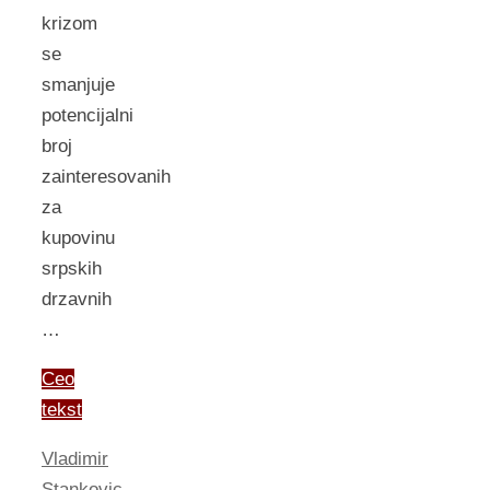
krizom
se
smanjuje
potencijalni
broj
zainteresovanih
za
kupovinu
srpskih
drzavnih
…
Ceo
tekst
Vladimir
Stankovic