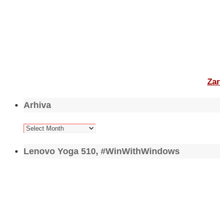
Zar
Arhiva
Arhiva
Lenovo Yoga 510, #WinWithWindows