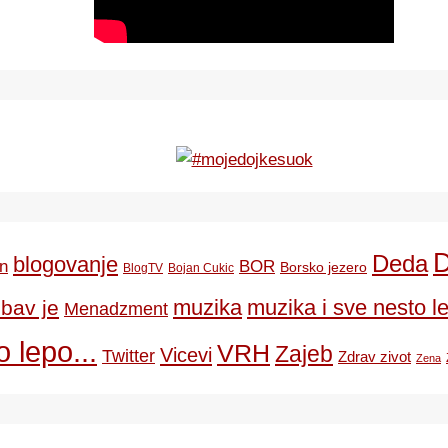
Deda
blogovanje
BOR
n
Borsko jezero
BlogTV
Bojan Cukic
ubav je
muzika
muzika i sve nesto le
Menadzment
 lepo...
VRH
Zajeb
Vicevi
Twitter
Zdrav zivot
Zena