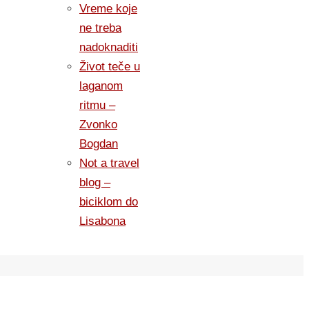
Vreme koje
ne treba
nadoknaditi
Život teče u
laganom
ritmu –
Zvonko
Bogdan
Not a travel
blog –
biciklom do
Lisabona