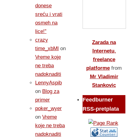
donese
sreću i vrati
osmeh na
lice!”
crazy
Zarada na
time_xbMl
on
Internetu,
Vreme koje
freelance
ne treba
platforme
from
nadoknaditi
Mr Vladimir
LennyAspib
Stankovic
on
Blog za
Feedburner
primer
poker_wyer
RSS-pretplata
on
Vreme
koje ne treba
nadoknaditi