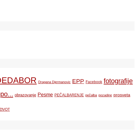
DEDABOR
fotografije
EPP
Facebook
Dragana Djermanovic
po...
Pesme
prosveta
obrazovanje
PEČALBARENJE
pečalba
pozadine
ZIVOT