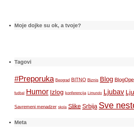
Moje dojke su ok, a tvoje?
Tagovi
#Preporuka
Blog
BlogOpe
BITNO
Biznis
Beograd
Humor
Ljubav
Izlog
Lj
konferencija
fudbal
Limundo
Sve nesto
Slike
Srbija
Savremeni menadzer
skola
Meta