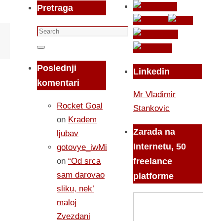
Pretraga
Search
for:
Search
Poslednji
Linkedin
komentari
Mr Vladimir
Rocket Goal
Stankovic
on
Kradem
Zarada na
ljubav
Internetu, 50
gotovye_iwMi
on
“Od srca
freelance
sam darovao
platforme
sliku, nek’
maloj
Zvezdani