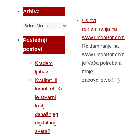
Arhiva
Uslovi
Arhiva
reklamiranja na
www.DedaBor.com
Poslednji
Reklamiranje na
postovi
www.DedaBor.com
je Vaša potreba a
Kradem
moje
ljubav
zadovoljstvo!!! :)
Kvalitet ili
kvantitet: Ko
je stvarni
kralj
današnjeg
digitalnog
sveta?