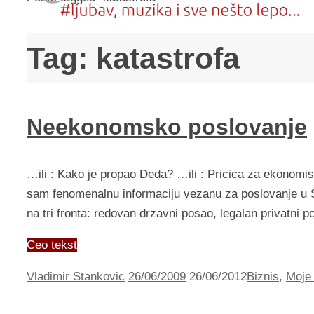
Tag:
katastrofa
Neekonomsko poslovanje
…ili : Kako je propao Deda? …ili : Pricica za ekonom
sam fenomenalnu informaciju vezanu za poslovanje u Srb
na tri fronta: redovan drzavni posao, legalan privatni
Ceo tekst
Vladimir Stankovic
26/06/2009
26/06/2012
Biznis
,
Moje 