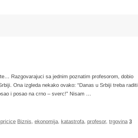
iste… Razgovarajuci sa jednim poznatim profesorom, dobio
iji. Ona izgleda nekako ovako: “Danas u Srbiji treba raditi
 posao i posao na crno – sverc!” Nisam …
pricice
Biznis
,
ekonomija
,
katastrofa
,
profesor
,
trgovina
3