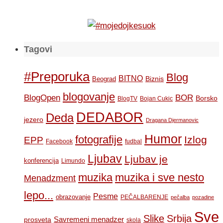
Tagovi
#Preporuka
Blog
BITNO
Biznis
Beograd
blogovanje
BOR
BlogOpen
Borsko
BlogTV
Bojan Cukic
DEDABOR
Deda
jezero
Dragana Djermanovic
Humor
fotografije
Izlog
EPP
Facebook
fudbal
Ljubav
Ljubav je
konferencija
Limundo
muzika
muzika i sve nesto
Menadzment
lepo...
Pesme
obrazovanje
PEČALBARENJE
pečalba
pozadine
Sve
Slike
Srbija
Savremeni menadzer
prosveta
skola