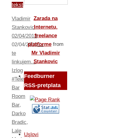
tekst
Zarada na
Vladimir
Internetu,
Stankovic
freelance
02/04/2013
platforme
from
02/04/2013
Cu
Mr Vladimir
te
Stankovic
linkujem...
,
Izlog
Feedburner
#TelenorSrbija
,
RSS-pretplata
Bar
Room
Bar
,
Darko
Bradic
,
Lale
Uslovi