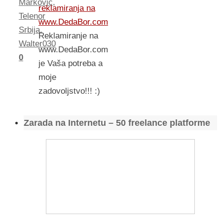
Markovic
,
reklamiranja na
Telenor
www.DedaBor.com
Srbija
,
Reklamiranje na
Walter030
www.DedaBor.com
0
je Vaša potreba a
moje
zadovoljstvo!!! :)
Zarada na Internetu – 50 freelance platforme