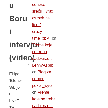
u
donese
sreću i vrati
Boru
osmeh na
lice!”
i
crazy
time_xbMl
on
intervjui
Vreme koje
ne treba
(video)
nadoknaditi
LennyAspib
on
Blog za
Ekipe
primer
Telenor
poker_wyer
Srbije
on
Vreme
i
koje ne treba
LiveE-
nadoknaditi
TV