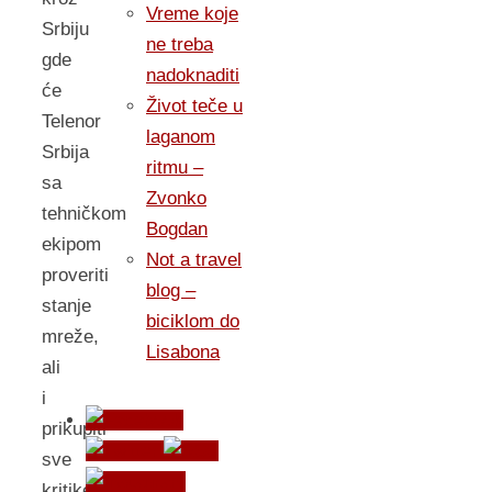
Vreme koje
Srbiju
ne treba
gde
nadoknaditi
će
Život teče u
Telenor
laganom
Srbija
ritmu –
sa
Zvonko
tehničkom
Bogdan
ekipom
Not a travel
proveriti
blog –
stanje
biciklom do
mreže,
Lisabona
ali
i
prikupiti
sve
kritike,