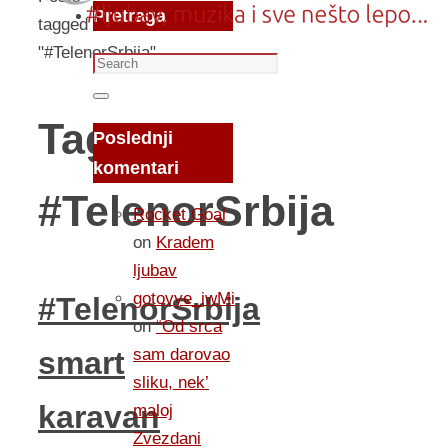
Pretraga
tagged
"#TelenorSrbija"
Search
for:
Search
Tag:
Poslednji
komentari
#TelenorSrbija
Rocket Goal
on
Kradem
ljubav
gotovye_iwMi
#TelenorSrbija
on
“Od srca
sam darovao
smart
sliku, nek’
karavan
maloj
Zvezdani