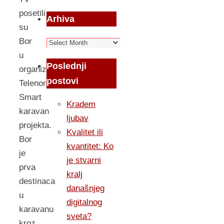
posetili
Arhiva
su
Bor
Arhiva
u
Poslednji
organizaciji
postovi
Telenor
Smart
Kradem
karavan
ljubav
projekta.
Kvalitet ili
Bor
kvantitet: Ko
je
je stvarni
prva
kralj
destinaca
današnjeg
u
digitalnog
karavanu
sveta?
kroz