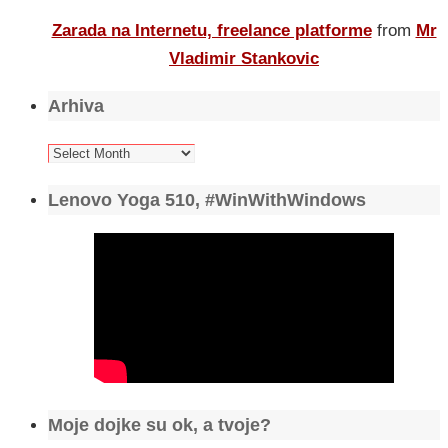
Zarada na Internetu, freelance platforme
from
Mr
Vladimir Stankovic
Arhiva
Arhiva
Lenovo Yoga 510, #WinWithWindows
Moje dojke su ok, a tvoje?