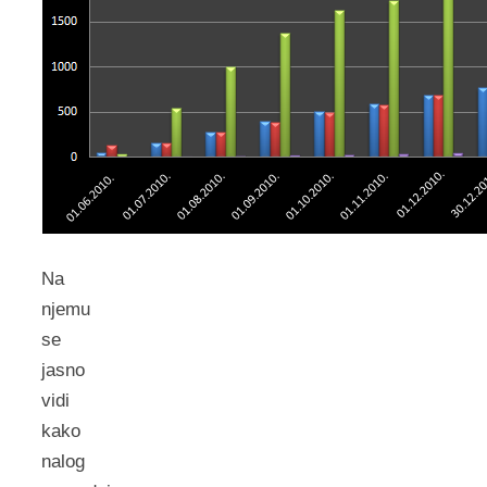
Na
njemu
se
jasno
vidi
kako
nalog