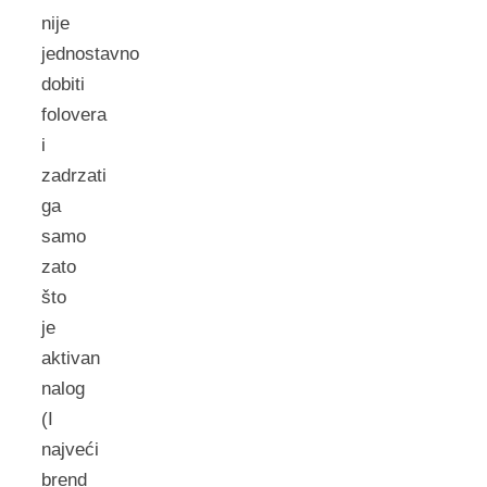
nije
jednostavno
dobiti
folovera
i
zadrzati
ga
samo
zato
što
je
aktivan
nalog
(I
najveći
brend