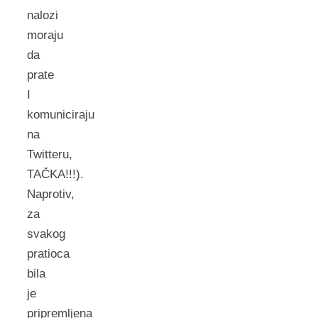
nalozi
moraju
da
prate
I
komuniciraju
na
Twitteru,
TAČKA!!!).
Naprotiv,
za
svakog
pratioca
bila
je
pripremljena