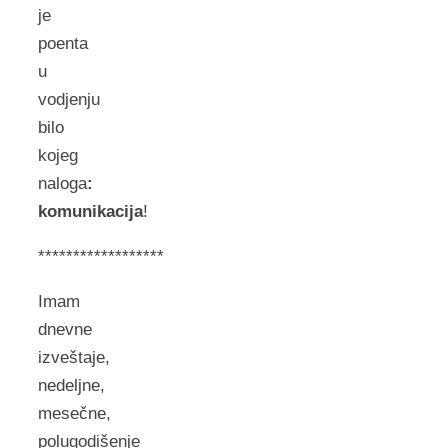
je
poenta
u
vodjenju
bilo
kojeg
naloga
:
komunikacija
!
******************
Imam
dnevne
izveštaje,
nedeljne,
mesečne,
polugodišenje