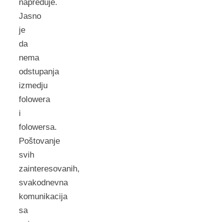
napreduje.
Jasno
je
da
nema
odstupanja
izmedju
folowera
i
folowersa.
Poštovanje
svih
zainteresovanih,
svakodnevna
komunikacija
sa