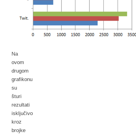
Na
ovom
drugom
grafikonu
su
šturi
rezultati
isključivo
kroz
brojke