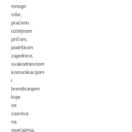
mnogo
više,
praćeno
ozbiljnom
pričom,
podrškom
zajednice,
svakodnevnom
komunikacijom
i
brendiranjem
koje
se
zasniva
na
osećajima,