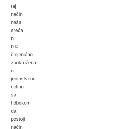
taj
naćin
naša
sreća
bi
bila
činjenićno
zaokružena
u
jedinstvenu
celinu
sa
fidbekom
da
postoji
način