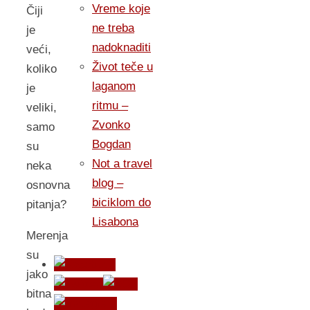
Vreme koje
Čiji
ne treba
je
nadoknaditi
veći,
Život teče u
koliko
laganom
je
ritmu –
veliki,
Zvonko
samo
Bogdan
su
Not a travel
neka
blog –
osnovna
biciklom do
pitanja?
Lisabona
Merenja
su
jako
bitna