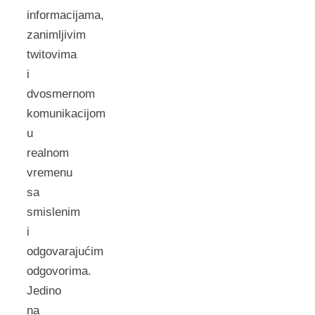
informacijama,
zanimljivim
twitovima
i
dvosmernom
komunikacijom
u
realnom
vremenu
sa
smislenim
i
odgovarajućim
odgovorima.
Jedino
na