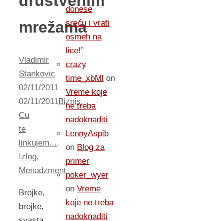
društvenim
donese
mrežama
sreću i vrati
osmeh na
lice!”
Vladimir
crazy
Stankovic
time_xbMl
on
02/11/2011
Vreme koje
02/11/2011
Biznis
,
ne treba
Cu
nadoknaditi
te
LennyAspib
linkujem...
,
on
Blog za
Izlog
,
primer
Menadzment
poker_wyer
on
Vreme
Brojke,
koje ne treba
brojke,
nadoknaditi
svasta