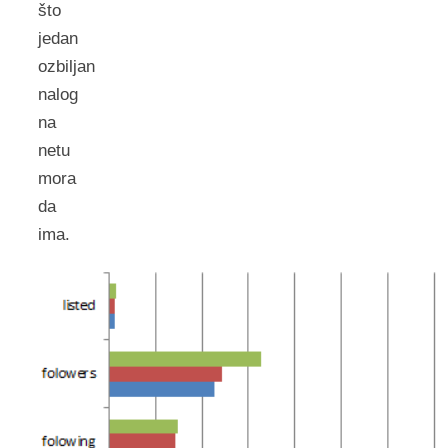
što
jedan
ozbiljan
nalog
na
netu
mora
da
ima.