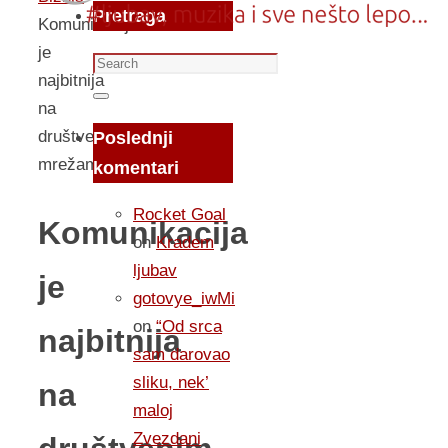
Pretraga
Komunikacija
je
Search
najbitnija
for:
Search
na
društvenim
Poslednji
mrežama
komentari
Rocket Goal
Komunikacija
on
Kradem
ljubav
je
gotovye_iwMi
on
“Od srca
najbitnija
sam darovao
sliku, nek’
na
maloj
Zvezdani