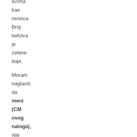
svima
kao
osnova.
Broj
twitova
je
zelene
boje.
Moram
naglasiti
da
meni
(CM
ovog
naloga),
nije