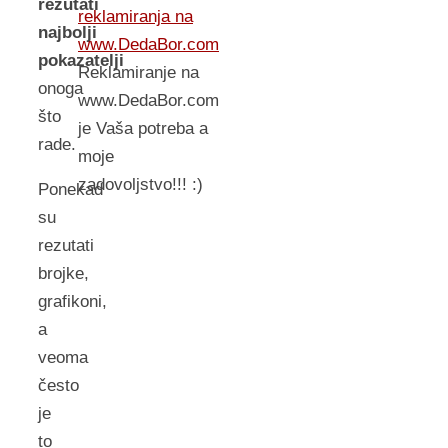
rezutati
reklamiranja na
najbolji
www.DedaBor.com
pokazatelji
Reklamiranje na
onoga
www.DedaBor.com
što
je Vaša potreba a
rade.
moje
zadovoljstvo!!! :)
Ponekad
su
rezutati
brojke,
grafikoni,
a
veoma
često
je
to