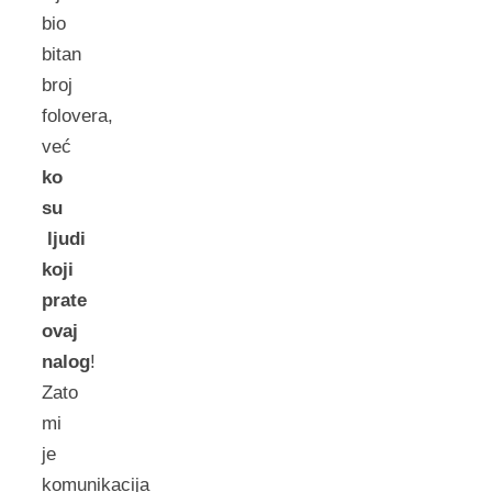
bio
bitan
broj
folovera,
već
ko
su
ljudi
koji
prate
ovaj
nalog
!
Zato
mi
je
komunikacija