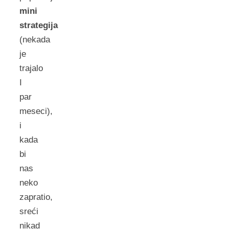
mini
strategija
(nekada
je
trajalo
I
par
meseci),
i
kada
bi
nas
neko
zapratio,
sreći
nikad