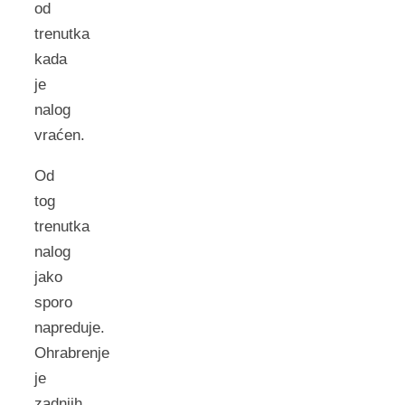
od
trenutka
kada
je
nalog
vraćen.
Od
tog
trenutka
nalog
jako
sporo
napreduje.
Ohrabrenje
je
zadnjih