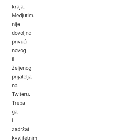
kraja.
Medjutim,
nije
dovoljno
privući
novog
ili
željenog
prijatelja
na
Twiteru.
Treba
ga
i
zadržati
kvalitetnim