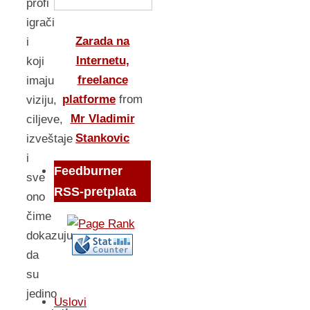
profi
igrači
Zarada na
i
Internetu,
koji
freelance
imaju
platforme
from
viziju,
Mr Vladimir
ciljeve,
Stankovic
izveštaje
i
Feedburner
sve
RSS-pretplata
ono
čime
dokazuju
da
su
jedino
Uslovi