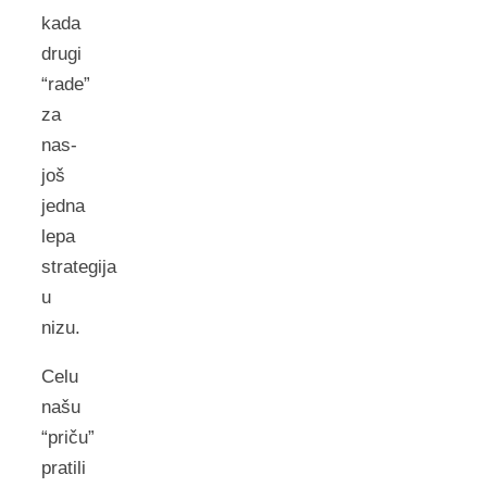
kada
drugi
“rade”
za
nas-
još
jedna
lepa
strategija
u
nizu.
Celu
našu
“priču”
pratili