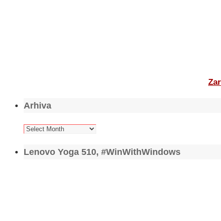
Zar
Arhiva
Arhiva
Lenovo Yoga 510, #WinWithWindows