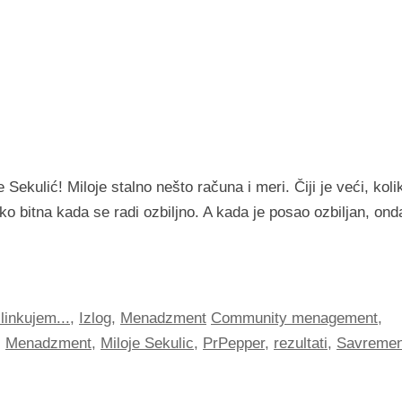
e Sekulić! Miloje stalno nešto računa i meri. Čiji je veći, koli
o bitna kada se radi ozbiljno. A kada je posao ozbiljan, ond
linkujem...
,
Izlog
,
Menadzment
Community menagement
,
,
Menadzment
,
Miloje Sekulic
,
PrPepper
,
rezultati
,
Savremen