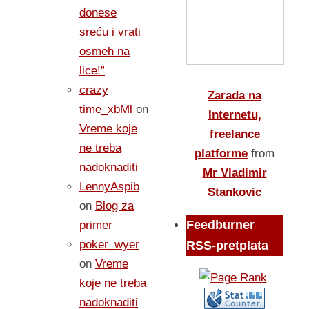
donese
sreću i vrati
osmeh na
lice!”
crazy
Zarada na
time_xbMl
on
Internetu,
Vreme koje
freelance
ne treba
platforme
from
nadoknaditi
Mr Vladimir
LennyAspib
Stankovic
on
Blog za
Feedburner
primer
poker_wyer
RSS-pretplata
on
Vreme
koje ne treba
nadoknaditi