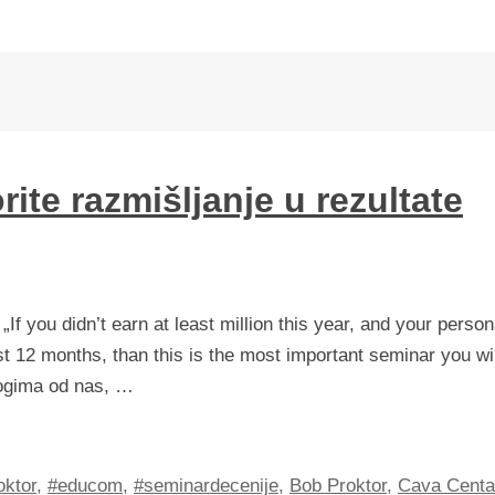
rite razmišljanje u rezultate
 „If you didn’t earn at least million this year, and your person
st 12 months, than this is the most important seminar you wil
nogima od nas, …
oktor
,
#educom
,
#seminardecenije
,
Bob Proktor
,
Cava Centa