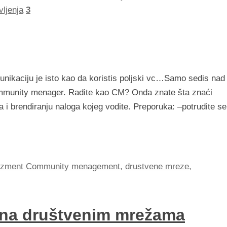
ljenja
3
nikaciju je isto kao da koristis poljski vc…Samo sedis nad
mmunity menager. Radite kao CM? Onda znate šta znaći
a i brendiranju naloga kojeg vodite. Preporuka: –potrudite se
zment
Community menagement
,
drustvene mreze
,
a na društvenim mrežama