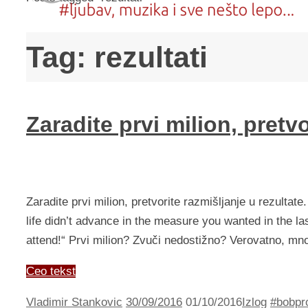
Tag:
rezultati
Zaradite prvi milion, pretvo
Zaradite prvi milion, pretvorite razmišljanje u rezultate.
life didn’t advance in the measure you wanted in the la
attend!“ Prvi milion? Zvuči nedostižno? Verovatno, m
Ceo tekst
Vladimir Stankovic
30/09/2016
01/10/2016
Izlog
#bobpr