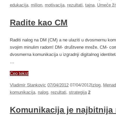
edukacija
,
milion
,
motivacija
,
rezultati
,
tajna
,
Umeće živ
Radite kao CM
Raditi nalog na DM (CM) a ne ulaziti u dvosmernu komu
svojim minulim radom! DM- društvene mreže. CM- co
dvosmerna komunikacija u izgradnji digitalnog identitet
…
Ceo tekst
Vladimir Stankovic
07/04/2012
07/04/2012
Izlog
,
Menad
komunikacija
,
nalog
,
rezultati
,
strategija
2
Komunikacija je najbitnij