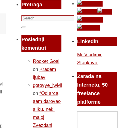
Pretraga
Search
for:
Search
Poslednji
Linkedin
komentari
Mr Vladimir
Rocket Goal
Stankovic
on
Kradem
Zarada na
ljubav
al
Internetu, 50
gotovye_iwMi
l
on
“Od srca
freelance
sam darovao
platforme
sliku, nek’
maloj
Zvezdani
r
,