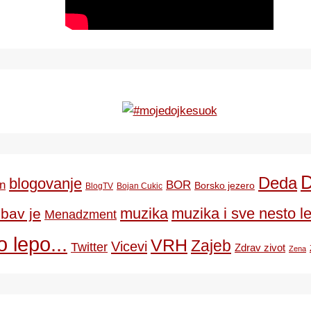
Deda
blogovanje
BOR
n
Borsko jezero
BlogTV
Bojan Cukic
ubav je
muzika
muzika i sve nesto le
Menadzment
 lepo...
VRH
Zajeb
Vicevi
Twitter
Zdrav zivot
Zena