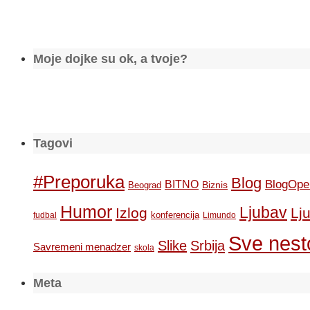
Moje dojke su ok, a tvoje?
Tagovi
#Preporuka
Blog
BlogOpe
BITNO
Biznis
Beograd
Humor
Ljubav
Izlog
Lj
konferencija
fudbal
Limundo
Sve nesto
Slike
Srbija
Savremeni menadzer
skola
Meta