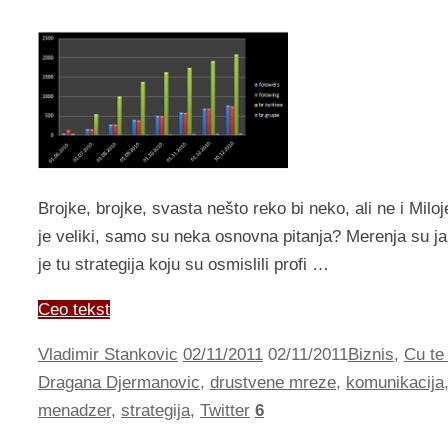
Brojke, brojke, svasta nešto reko bi neko, ali ne i Miloj
je veliki, samo su neka osnovna pitanja? Merenja su jak
je tu strategija koju su osmislili profi …
Ceo tekst
Vladimir Stankovic
02/11/2011
02/11/2011
Biznis
,
Cu te 
Dragana Djermanovic
,
drustvene mreze
,
komunikacija
menadzer
,
strategija
,
Twitter
6