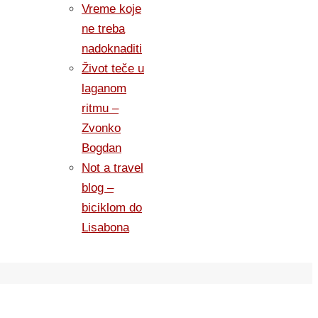
Vreme koje
ne treba
nadoknaditi
Život teče u
laganom
ritmu –
Zvonko
Bogdan
Not a travel
blog –
biciklom do
Lisabona