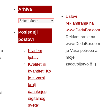
Arhiva
Uslovi
Arhiva
reklamiranja na
www.DedaBor.com
Poslednji
Reklamiranje na
postovi
www.DedaBor.com
je Vaša potreba a
Kradem
ko
moje
ljubav
a
zadovoljstvo!!! :)
Kvalitet ili
kvantitet: Ko
je stvarni
kralj
današnjeg
i
digitalnog
sveta?