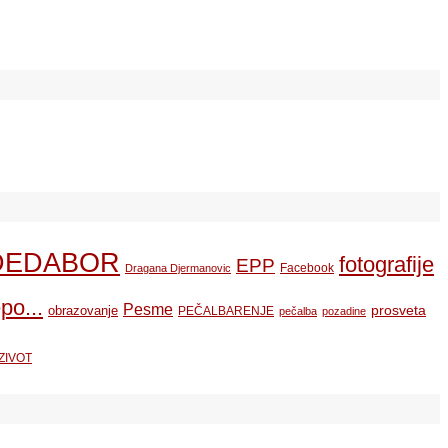
DEDABOR
fotografije
EPP
Facebook
Dragana Djermanovic
po...
Pesme
prosveta
obrazovanje
PEČALBARENJE
pečalba
pozadine
ZIVOT