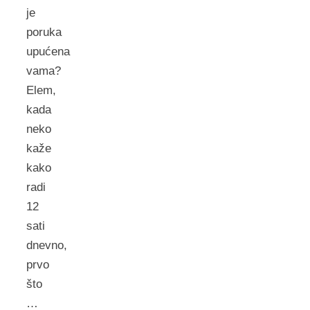
je
poruka
upućena
vama?
Elem,
kada
neko
kaže
kako
radi
12
sati
dnevno,
prvo
što
…