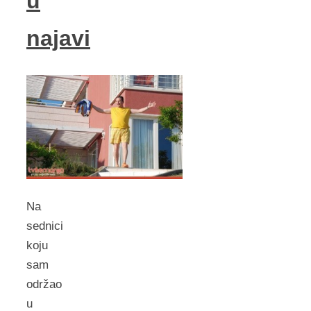
u
najavi
Na
sednici
koju
sam
održao
u