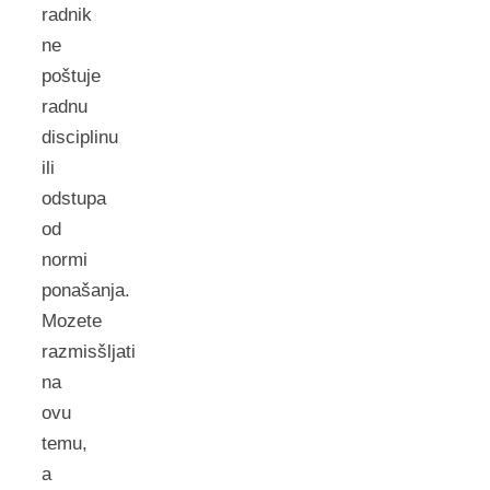
radnik
ne
poštuje
radnu
disciplinu
ili
odstupa
od
normi
ponašanja.
Mozete
razmisšljati
na
ovu
temu,
a