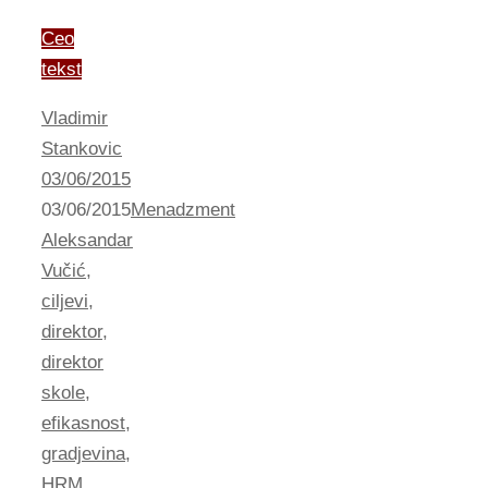
Ceo
tekst
Vladimir
Stankovic
03/06/2015
03/06/2015
Menadzment
Aleksandar
Vučić
,
ciljevi
,
direktor
,
direktor
skole
,
efikasnost
,
gradjevina
,
HRM
,