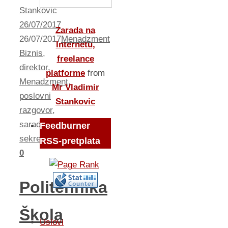
Stankovic
26/07/2017
Zarada na
26/07/2017
Menadzment
Internetu,
Biznis
,
freelance
direktor
,
platforme
from
Menadzment
,
Mr Vladimir
poslovni
Stankovic
razgovor
,
saradnik
,
Feedburner
sekretarica
RSS-pretplata
0
Politehnika
Škola
Uslovi