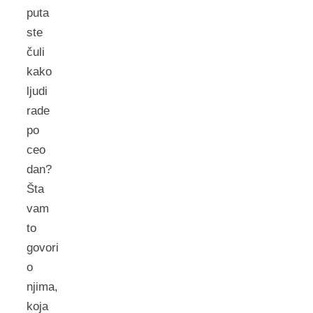
puta
ste
čuli
kako
ljudi
rade
po
ceo
dan?
Šta
vam
to
govori
o
njima,
koja