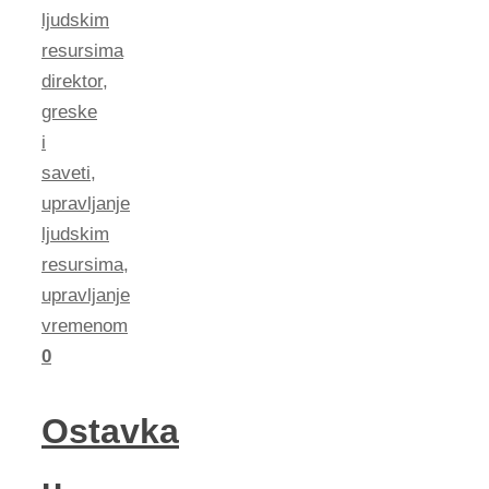
ljudskim
resursima
direktor
,
greske
i
saveti
,
upravljanje
ljudskim
resursima
,
upravljanje
vremenom
0
Ostavka