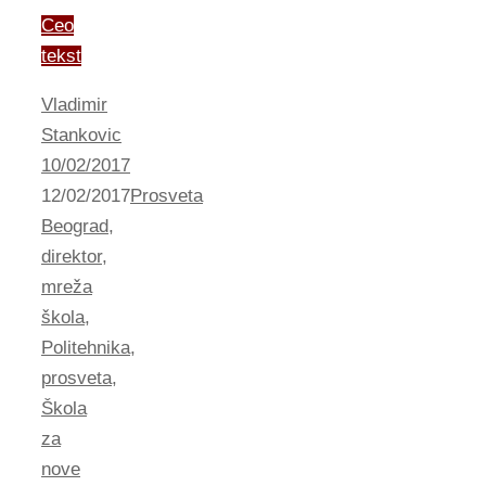
Ceo
tekst
Vladimir
Stankovic
10/02/2017
12/02/2017
Prosveta
Beograd
,
direktor
,
mreža
škola
,
Politehnika
,
prosveta
,
Škola
za
nove