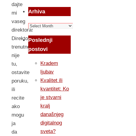
dajte
Arhiva
mi
vaseg
Arhiva
direktora!
Direktor
Poslednji
trenutno
postovi
nije
Kradem
tu,
ljubav
ostavite
Kvalitet ili
poruku,
kvantitet: Ko
ili
je stvarni
recite
kralj
ako
današnjeg
mogu
digitalnog
ja
sveta?
da