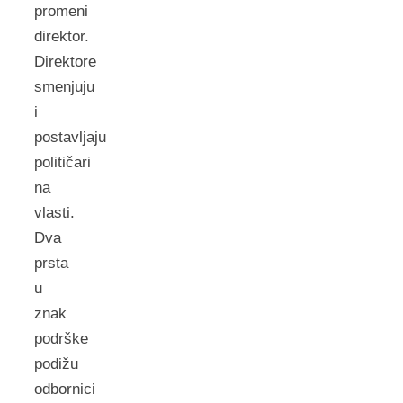
promeni
direktor.
Direktore
smenjuju
i
postavljaju
političari
na
vlasti.
Dva
prsta
u
znak
podrške
podižu
odbornici