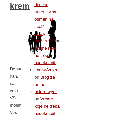
krem
donese
sreću i vrati
osmeh na
lice!”
crazy
time_xbMl
on
Vreme koje
ne treba
nadoknaditi
Dobar
LennyAspib
dan,
on
Blog za
na
primer
vezi
poker_wyer
VS,
on
Vreme
molim
koje ne treba
Vas
nadoknaditi