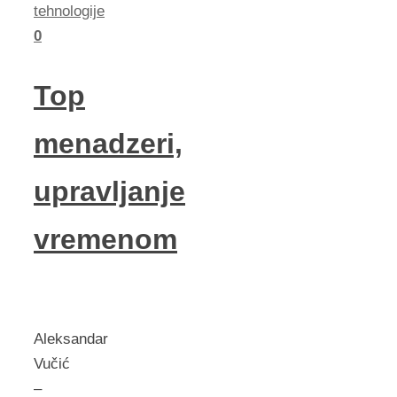
tehnologije
0
Top
menadzeri,
upravljanje
vremenom
Aleksandar
Vučić
–