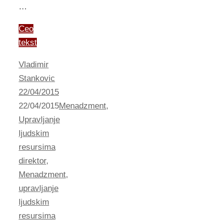
…
Ceo
tekst
Vladimir
Stankovic
22/04/2015
22/04/2015
Menadzment
,
Upravljanje
ljudskim
resursima
direktor
,
Menadzment
,
upravljanje
ljudskim
resursima