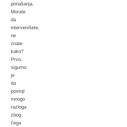
ponašanja.
Morate
da
intervenišete,
ne
znate
kako?
Prvo,
sigurno
je
da
postoji
mnogo
razloga
zbog
čega