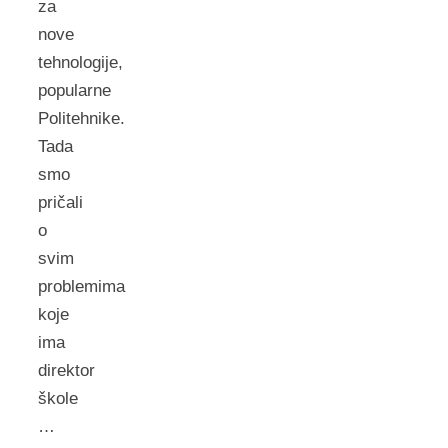
za
nove
tehnologije,
popularne
Politehnike.
Tada
smo
pričali
o
svim
problemima
koje
ima
direktor
škole
…