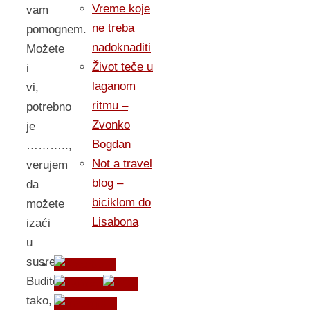
Vreme koje
vam
ne treba
pomognem.
nadoknaditi
Možete
Život teče u
i
laganom
vi,
ritmu –
potrebno
Zvonko
je
Bogdan
………..,
Not a travel
verujem
blog –
da
biciklom do
možete
Lisabona
izaći
u
susret?
Budite
tako,