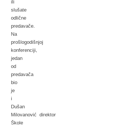
ili
slušate
odlične
predavače.
Na
prošlogodišnjoj
konferenciji,
jedan
od
predavača
bio
je
i
Dušan
Milovanović direktor
Škole