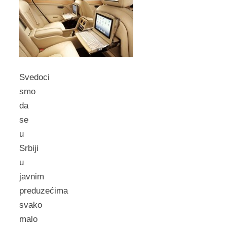
Svedoci
smo
da
se
u
Srbiji
u
javnim
preduzećima
svako
malo