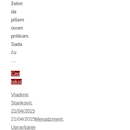
želim
da
pišem
ovom
prilikom.
Sada
ću
…
Ceo
tekst
Vladimir
Stankovic
21/04/2015
21/04/2015
Menadzment
,
Upravljanje