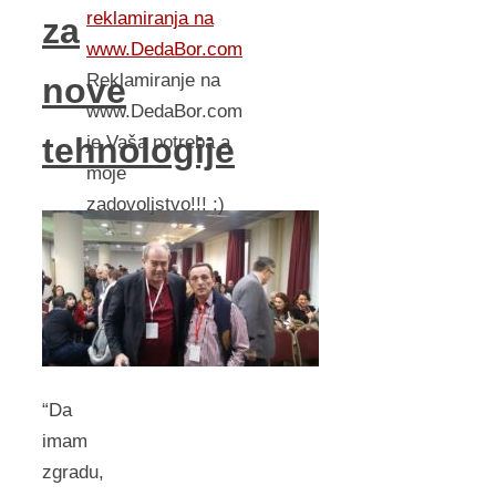
reklamiranja na
za
www.DedaBor.com
Reklamiranje na
nove
www.DedaBor.com
tehnologije
je Vaša potreba a
moje
zadovoljstvo!!! :)
“Da
imam
zgradu,