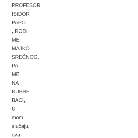
PROFESOR
ISIDOR
PAPO
,,RODI
ME
MAJKO
SREĆNOG,
PA
ME
NA
ĐUBRE
BACI,,
U
mom
slučaju,
ova