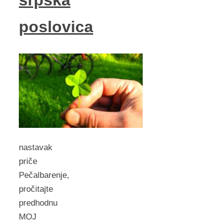
srpska
poslovica
nastavak
priče
Pečalbarenje,
pročitajte
predhodnu
MOJ