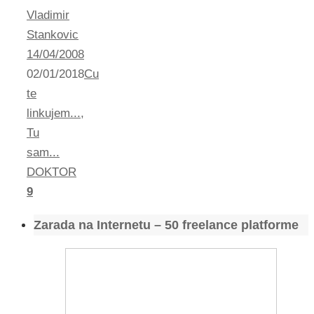
Vladimir
Stankovic
14/04/2008
02/01/2018
Cu
te
linkujem...
,
Tu
sam...
DOKTOR
9
Zarada na Internetu – 50 freelance platforme