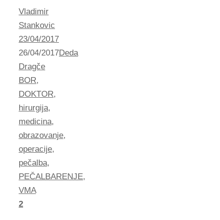
Vladimir
Stankovic
23/04/2017
26/04/2017
Deda
Dragče
BOR
,
DOKTOR
,
hirurgija
,
medicina
,
obrazovanje
,
operacije
,
pečalba
,
PEČALBARENJE
,
VMA
2