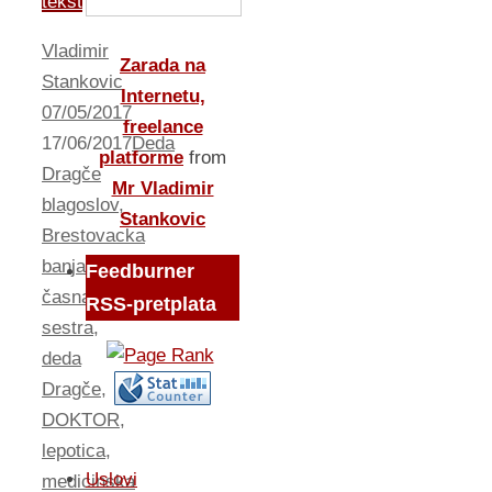
tekst
Vladimir
Zarada na
Stankovic
Internetu,
07/05/2017
freelance
17/06/2017
Deda
platforme
from
Dragče
Mr Vladimir
blagoslov
,
Stankovic
Brestovacka
banja
,
Feedburner
časna
RSS-pretplata
sestra
,
deda
Dragče
,
DOKTOR
,
lepotica
,
Uslovi
medicinska