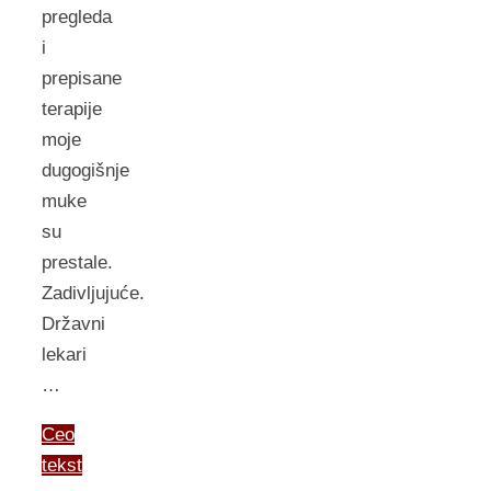
pregleda
i
prepisane
terapije
moje
dugogišnje
muke
su
prestale.
Zadivljujuće.
Državni
lekari
…
Ceo
tekst