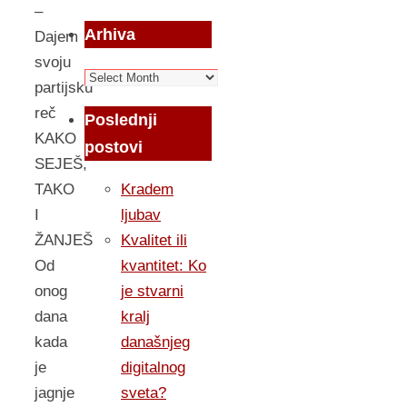
–
Arhiva
Dajem
svoju
Arhiva
partijsku
reč
Poslednji
KAKO
postovi
SEJEŠ,
TAKO
Kradem
I
ljubav
ŽANJEŠ
Kvalitet ili
Od
kvantitet: Ko
onog
je stvarni
dana
kralj
kada
današnjeg
je
digitalnog
jagnje
sveta?