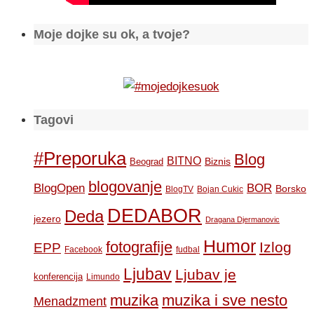
Moje dojke su ok, a tvoje?
Tagovi
#Preporuka
Blog
BITNO
Biznis
Beograd
blogovanje
BOR
BlogOpen
Borsko
BlogTV
Bojan Cukic
DEDABOR
Deda
jezero
Dragana Djermanovic
Humor
fotografije
Izlog
EPP
Facebook
fudbal
Ljubav
Ljubav je
konferencija
Limundo
muzika
muzika i sve nesto
Menadzment