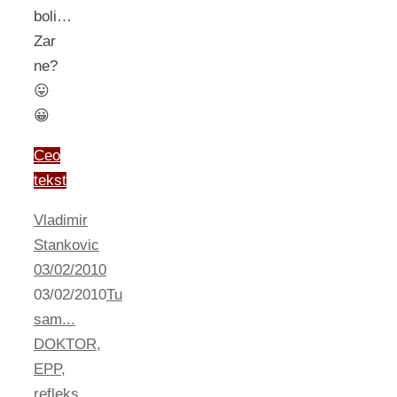
boli…
Zar
ne?
😛
😀
Ceo
tekst
Vladimir
Stankovic
03/02/2010
03/02/2010
Tu
sam...
DOKTOR
,
EPP
,
refleks
,