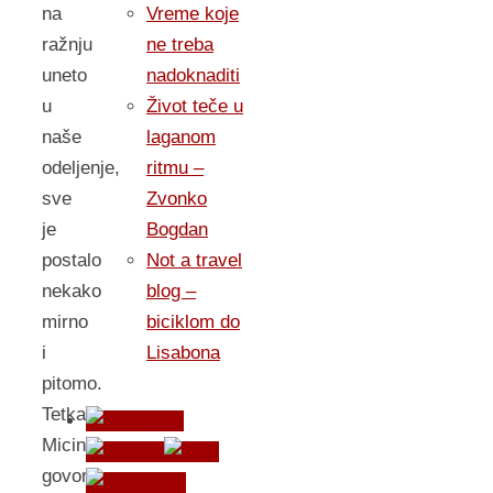
na
Vreme koje
ražnju
ne treba
uneto
nadoknaditi
u
Život teče u
naše
laganom
odeljenje,
ritmu –
sve
Zvonko
je
Bogdan
postalo
Not a travel
nekako
blog –
mirno
biciklom do
i
Lisabona
pitomo.
Tetka
Micin
govor