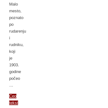
Malo
mesto,
poznato
po
rudarenju
i
rudniku,
koji
je
1903.
godine
počeo
…
Ceo
tekst