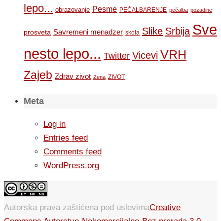
lepo...
Pesme
obrazovanje
PEČALBARENJE
pečalba
pozadine
Sve
Slike
Srbija
Savremeni menadzer
prosveta
skola
nesto lepo...
VRH
Vicevi
Twitter
Zajeb
Zdrav zivot
ZIVOT
Zena
Meta
Log in
Entries feed
Comments feed
WordPress.org
Autorska prava zaštićena pod uslovima
Creative