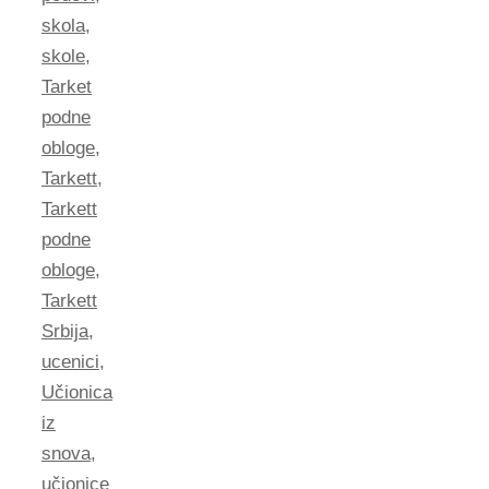
skola
,
skole
,
Tarket
podne
obloge
,
Tarkett
,
Tarkett
podne
obloge
,
Tarkett
Srbija
,
ucenici
,
Učionica
iz
snova
,
učionice