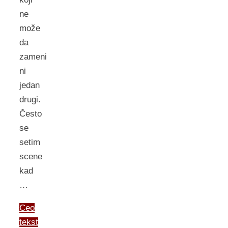
ne
može
da
zameni
ni
jedan
drugi.
Često
se
setim
scene
kad
…
Ceo
tekst