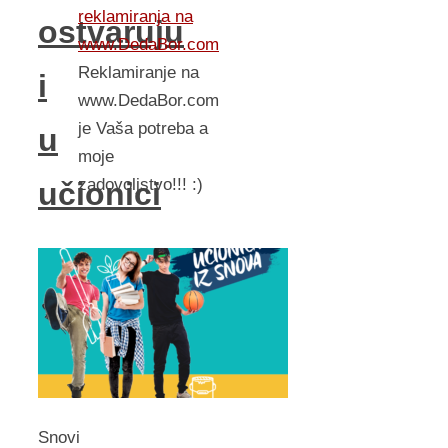
reklamiranja na
ostvaruju
www.DedaBor.com
Reklamiranje na
i
www.DedaBor.com
je Vaša potreba a
u
moje
zadovoljstvo!!! :)
učionici
Snovi