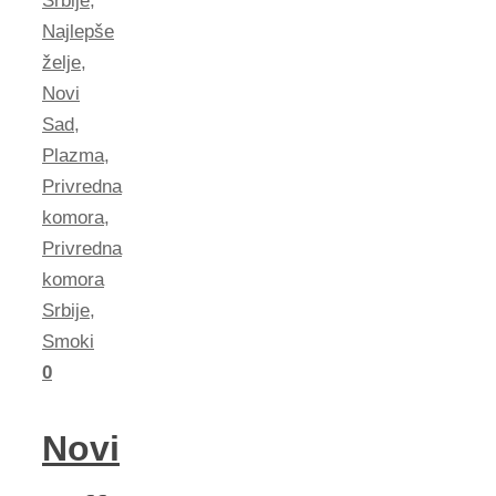
Srbije
,
Najlepše
želje
,
Novi
Sad
,
Plazma
,
Privredna
komora
,
Privredna
komora
Srbije
,
Smoki
0
Novi