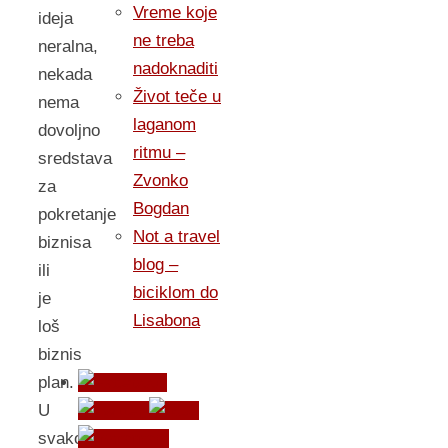
Vreme koje
ideja
ne treba
neralna,
nadoknaditi
nekada
Život teče u
nema
laganom
dovoljno
ritmu –
sredstava
Zvonko
za
Bogdan
pokretanje
Not a travel
biznisa
blog –
ili
biciklom do
je
Lisabona
loš
biznis
plan.
U
svakom