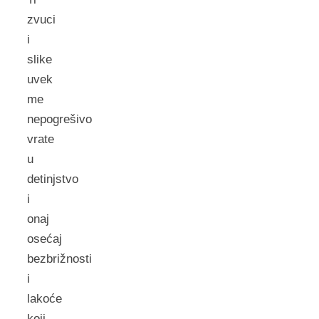
zvuci
i
slike
uvek
me
nepogrešivo
vrate
u
detinjstvo
i
onaj
osećaj
bezbrižnosti
i
lakoće
koji