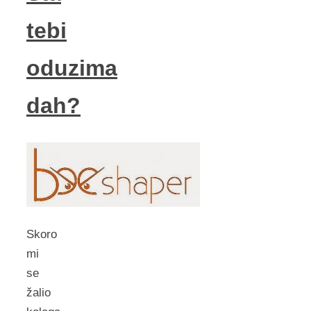
tebi
oduzima
dah?
Skoro
mi
se
žalio