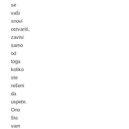
se
vaši
snovi
ostvariti,
zavisi
samo
od
toga
koliko
ste
rešeni
da
uspete.
Ono
što
vam