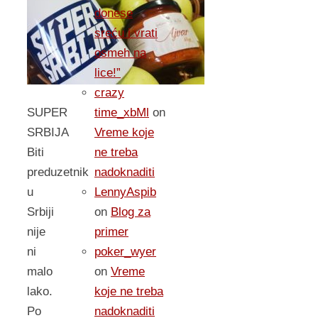
donese
sreću i vrati
osmeh na
lice!”
crazy
SUPER
time_xbMl
on
SRBIJA
Vreme koje
Biti
ne treba
preduzetnik
nadoknaditi
u
LennyAspib
Srbiji
on
Blog za
nije
primer
ni
poker_wyer
malo
on
Vreme
lako.
koje ne treba
Po
nadoknaditi