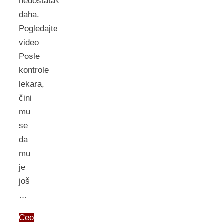
nedostatak
daha.
Pogledajte
video
Posle
kontrole
lekara,
čini
mu
se
da
mu
je
još
…
Ceo