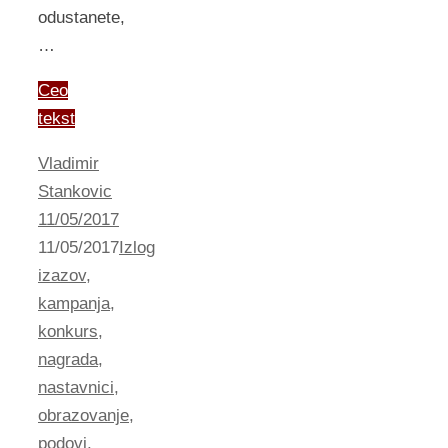
odustanete,
…
Ceo
tekst
Vladimir
Stankovic
11/05/2017
11/05/2017
Izlog
izazov
,
kampanja
,
konkurs
,
nagrada
,
nastavnici
,
obrazovanje
,
podovi
,