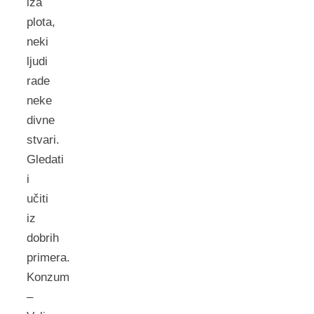
iza
plota,
neki
ljudi
rade
neke
divne
stvari.
Gledati
i
učiti
iz
dobrih
primera.
Konzum
–