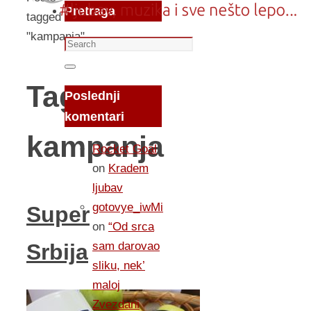
Pretraga
tagged
"kampanja"
Search
for:
Search
Tag:
Poslednji
komentari
kampanja
Rocket Goal
on
Kradem
ljubav
gotovye_iwMi
Super
on
“Od srca
sam darovao
Srbija
sliku, nek’
maloj
Zvezdani