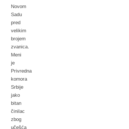
Novom
Sadu
pred
velikim
brojem
zvanica.
Meni
je
Privredna
komora
Srbije
jako
bitan
činilac
zbog
učešća