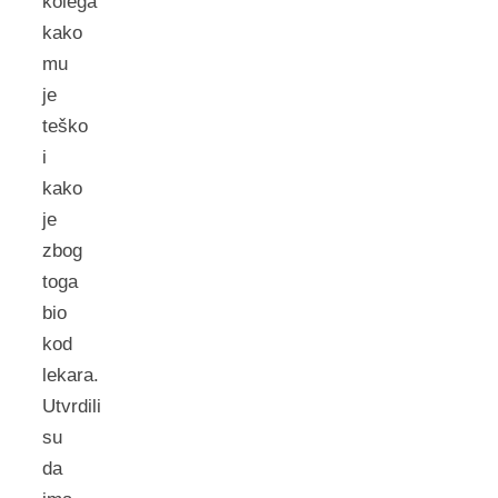
kolega
kako
mu
je
teško
i
kako
je
zbog
toga
bio
kod
lekara.
Utvrdili
su
da