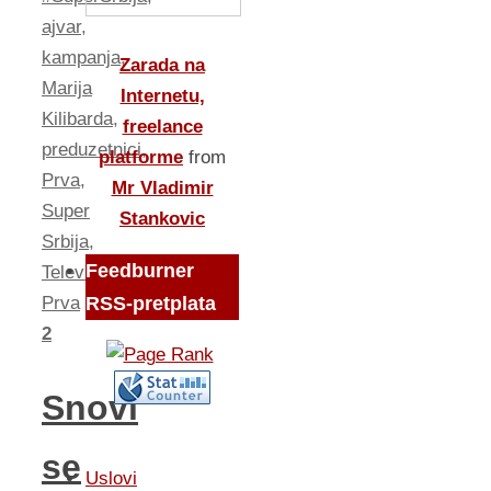
ajvar
,
kampanja
,
Zarada na
Marija
Internetu,
Kilibarda
,
freelance
preduzetnici
,
platforme
from
Prva
,
Mr Vladimir
Super
Stankovic
Srbija
,
Feedburner
Televizija
Prva
RSS-pretplata
2
Snovi
se
Uslovi