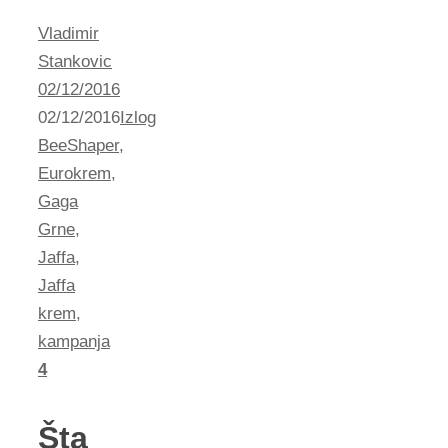
Vladimir
Stankovic
02/12/2016
02/12/2016
Izlog
BeeShaper
,
Eurokrem
,
Gaga
Grne
,
Jaffa
,
Jaffa
krem
,
kampanja
4
Šta