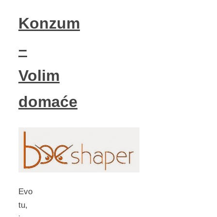
Konzum
–
Volim
domaće
Evo
tu,