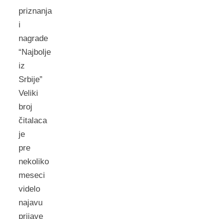
priznanja
i
nagrade
“Najbolje
iz
Srbije”
Veliki
broj
čitalaca
je
pre
nekoliko
meseci
videlo
najavu
prijave