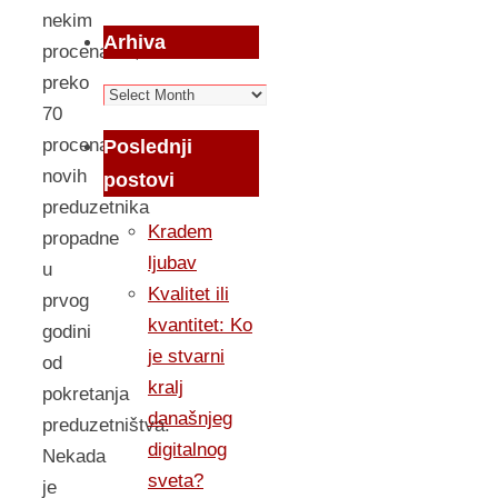
nekim
Arhiva
procenama,
preko
Arhiva
70
procenata
Poslednji
novih
postovi
preduzetnika
Kradem
propadne
ljubav
u
Kvalitet ili
prvog
kvantitet: Ko
godini
je stvarni
od
kralj
pokretanja
današnjeg
preduzetništva.
digitalnog
Nekada
sveta?
je