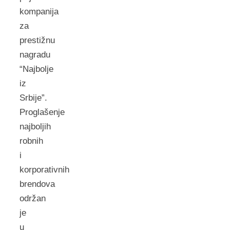
kompanija
za
prestižnu
nagradu
“Najbolje
iz
Srbije”.
Proglašenje
najboljih
robnih
i
korporativnih
brendova
održan
je
u