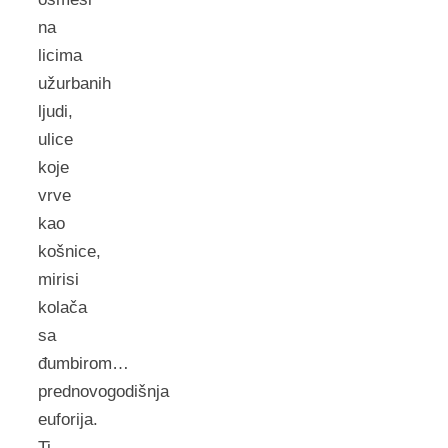
na
licima
užurbanih
ljudi,
ulice
koje
vrve
kao
košnice,
mirisi
kolača
sa
đumbirom…
prednovogodišnja
euforija.
Ti