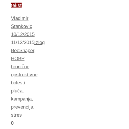
tekst
Vladimir
Stankovic
10/12/2015
11/12/2015
Izlog
BeeShaper
,
HOBP
hronične
opstruktivne
bolesti
pluća
,
kampanja
,
prevencija
,
stres
0