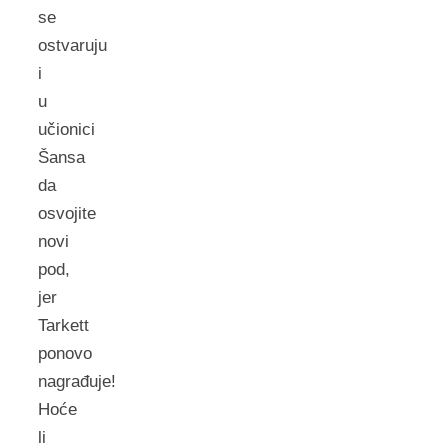
se
ostvaruju
i
u
učionici
Šansa
da
osvojite
novi
pod,
jer
Tarkett
ponovo
nagrađuje!
Hoće
li