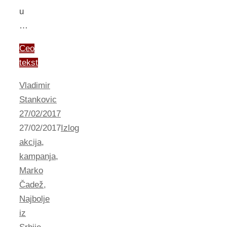
u
…
Ceo
tekst
Vladimir
Stankovic
27/02/2017
27/02/2017
Izlog
akcija
,
kampanja
,
Marko
Čadež
,
Najbolje
iz