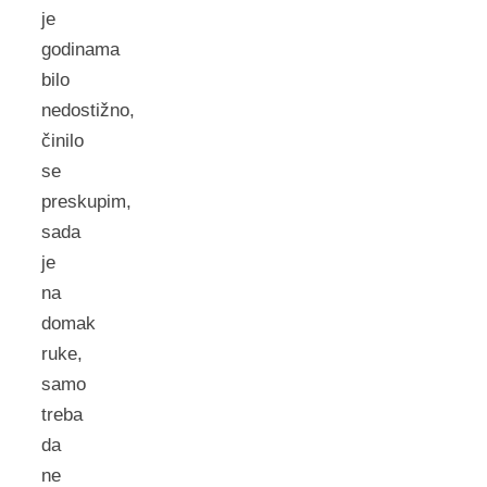
je
godinama
bilo
nedostižno,
činilo
se
preskupim,
sada
je
na
domak
ruke,
samo
treba
da
ne