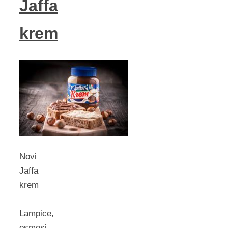
Jaffa
krem
Novi
Jaffa
krem
Lampice,
osmesi