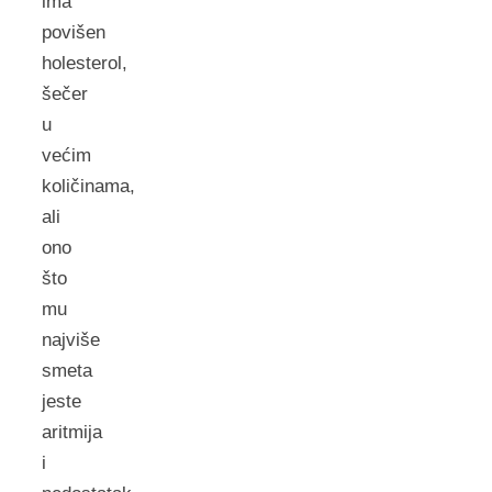
ima
povišen
holesterol,
šečer
u
većim
količinama,
ali
ono
što
mu
najviše
smeta
jeste
aritmija
i